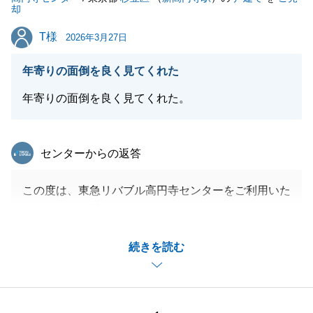
却
T様
T様
2026年3月27日
年寄りの面倒を良く見てくれた
年寄りの面倒を良く見てくれた。
東急リバブル
センターからの返答
この度は、東急リバブル高円寺センターをご利用いた
だきまして、誠にありがとうございました。__
限られたお時間の中、T様にも多大なるご協力を賜り
続きを読む
ましたおかげで、無事にお手続きを完了することがで
きました。
改めて深く感謝申し上げます。
新居での生活において、何かお困りのことなどがござ