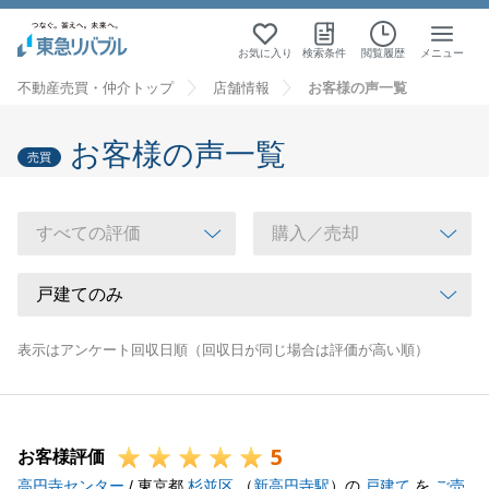
お気に入り
検索条件
閲覧履歴
メニュー
不動産売買・仲介トップ
店舗情報
お客様の声一覧
お客様の声一覧
売買
表示はアンケート回収日順（回収日が同じ場合は評価が高い順）
5
お客様評価
高円寺センター
/ 東京都
杉並区
（
新高円寺駅
）の
戸建て
を
ご売