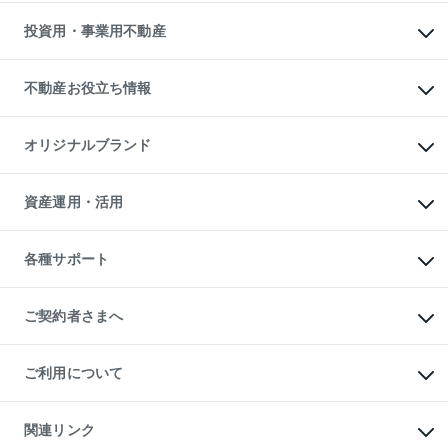
借りるガイド
不動産売却の流れ
無料賃料査定
多言語対応
不動産買換えの流れ
マンション賃料データ
投資用・事業用不動産
売却ガイド
賃貸管理プラン
English
繁体中文
簡体中文
リロケーションについて
投資用不動産
貸すときの流れ
事業用不動産
不動産お役立ち情報
貸すガイド
マンション投資
投資用マンション
不動産AIアドバイザー Tellus Talk
マンション一棟
マンションライブラリー
オリジナルブランド
アパート経営
人気マンションランキング
アパート投資用物件
暮らしに役立つ不動産メディア

収益物件
当社売主リノベーションマンション
「Lnote」
ビル購入（ビル一棟）
一棟リノベーションマンション

資産運用・活用
不動産相場・不動産価格情報
投資用不動産の売却査定
L`GENTE（ルジェンテ）
不動産売却FAQ
事業用不動産の売却査定
区分リノベーションマンション

不動産コラム・ニュース
等価交換事業
海外不動産
Lideas（リディアス）
不動産用語集
不動産M&A
各種サポート
投資用一棟レジデンスWELL

不動産なんでもネット相談室
アセットマネジメント・出資
SQUARE（ウェルスクエア）
住まいの税金
不動産小口投資

シニア向けサポート
物件一括検索（購入＆賃貸）
LEGACIA（レガシア）
相続サポート
ご契約者さまへ
リフォームサポート
ご契約者さまサポートメニュー
ご紹介・再契約特典
ご利用について
入居者様専用-各種ご案内（賃貸）
東急こすもす会「こすもすWeb」
本人確認に関するお客様へのお願い
金融商品取引について
関連リンク
東急リバブル ソーシャルメディアポリシー