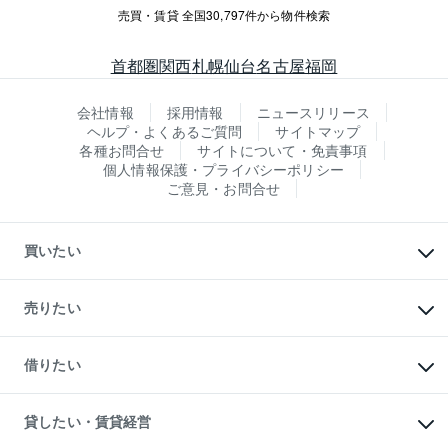
売買・賃貸 全国30,797件から物件検索
首都圏
関西
札幌
仙台
名古屋
福岡
会社情報
採用情報
ニュースリリース
ヘルプ・よくあるご質問
サイトマップ
各種お問合せ
サイトについて・免責事項
個人情報保護・プライバシーポリシー
ご意見・お問合せ
買いたい
マンションの購入
新築・分譲マンションの購入
売りたい
中古マンションの購入
一戸建ての購入
マンションの売却・査定
新築一戸建ての購入
一戸建ての売却・査定
借りたい
中古一戸建ての購入
土地の売却・査定
土地の購入
スピードAI査定
不動産購入の流れ
物件を借りる
不動産売却について
注目キーワード物件特集
オフィス・店舗の賃貸
貸したい・賃貸経営
不動産査定について
購入ガイド
借りるときの流れ
売却サービス