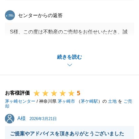
東急リバブル
センターからの返答
S様、この度は不動産のご売却をお任せいただき、誠
にありがとうございました。
無事にお引渡しまで終えることができて良かったで
続きを読む
す。
また、お褒めの言葉を預かり光栄です。
今後、何かあればお気軽にご連絡下さい。
今後ともどうぞよろしくお願いします。
5
お客様評価
茅ヶ崎センター
/ 神奈川県
茅ヶ崎市
（
茅ケ崎駅
）の
土地
を
ご売
却
閉じる
A様
A様
2026年3月21日
ご提案やアドバイスを頂きありがとうございました