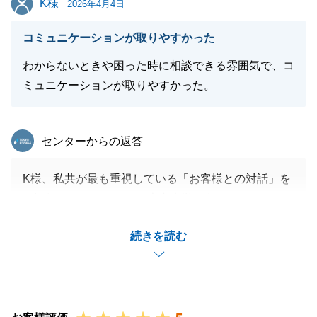
K様
売代理としてしっかりお客様にお薦めできる状況が作
2026年4月4日
れました。
コミュニケーションが取りやすかった
その結果、販売開始してからご成約までスムーズに進
めることができたと思っております。
わからないときや困った時に相談できる雰囲気で、コ
これからも何かお困り事がございましたら、いつでも
ミュニケーションが取りやすかった。
お気軽にご連絡いただけますと幸いです。
最後まで本当にありがとうございました。
東急リバブル
センターからの返答
K様、私共が最も重視している「お客様との対話」を
閉じる
ご評価いただけたこと、大変光栄に存じます。
不透明なことが多い不動産取引において、お客様との
続きを読む
意思疎通は成功への一番の近道だと考えております。
K様が率直に思いを伝えてくださったおかげで、私も
迷いなく最適なご提案をすることができました。
こちらこそ、スムーズな進行にご協力いただき感謝申