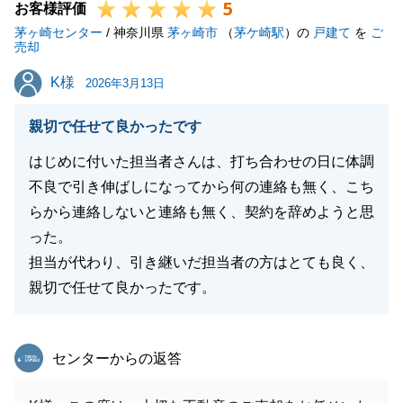
5
是非お気軽にご連絡くださいませ。
お客様評価
茅ヶ崎センター
/ 神奈川県
茅ヶ崎市
（
茅ケ崎駅
）の
戸建て
を
ご
売却
K様
K様
2026年3月13日
閉じる
親切で任せて良かったです
はじめに付いた担当者さんは、打ち合わせの日に体調
不良で引き伸ばしになってから何の連絡も無く、こち
らから連絡しないと連絡も無く、契約を辞めようと思
った。
担当が代わり、引き継いだ担当者の方はとても良く、
親切で任せて良かったです。
東急リバブル
センターからの返答