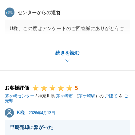
東急リバブル
センターからの返答
U様、この度はアンケートのご回答誠にありがとうご
ざいます。
今後も何かお手伝いできることがございましたらご連
続きを読む
絡いただけますと幸いです。
閉じる
5
お客様評価
茅ヶ崎センター
/ 神奈川県
茅ヶ崎市
（
茅ケ崎駅
）の
戸建て
を
ご
売却
K様
K様
2026年4月13日
早期売却に繋がった