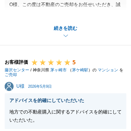
O様、この度は不動産のご売却をお任せいただき、誠
にありがとうございました。
無事にお引渡しまで終えることができて良かったで
続きを読む
す。
また、これからもお買い換え先探しでお力添えできる
ように尽力して参ります。
今後ともどうぞよろしくお願いします。
5
お客様評価
藤沢センター
/ 神奈川県
茅ヶ崎市
（
茅ケ崎駅
）の
マンション
を
ご売却
閉じる
U様
U様
2026年5月9日
アドバイスを的確にしていただいた
地方での不動産購入に関するアドバイスを的確にして
いただいた。