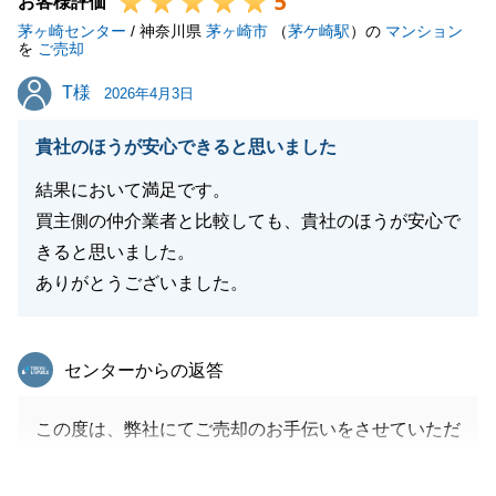
5
し上げます。
お客様評価
茅ヶ崎センター
何かお困り事がございましたらご連絡いただけますと
/ 神奈川県
茅ヶ崎市
（
茅ケ崎駅
）の
マンション
を
ご売却
幸いです。
T様
T様
2026年4月3日
貴社のほうが安心できると思いました
閉じる
結果において満足です。
買主側の仲介業者と比較しても、貴社のほうが安心で
きると思いました。
ありがとうございました。
東急リバブル
センターからの返答
この度は、弊社にてご売却のお手伝いをさせていただ
きました。
大変なこともたくさんありましたが、ご売却がスムー