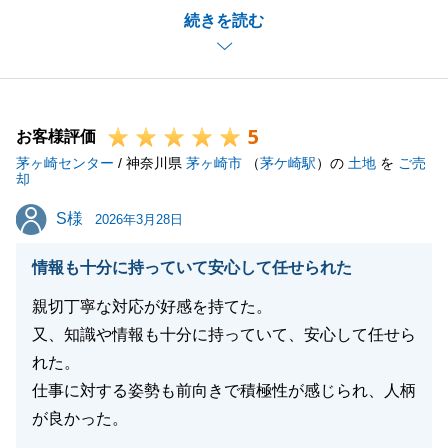
続きを読む
ズに進むようご協力いただけたことに感謝申し上げま
す。
ご満足いただけたとのお言葉は、私たち仲介会社にと
って最高の誉め言葉だと思っておりますので、とても
5
嬉しいです。
お客様評価
茅ヶ崎センター
今後はユーザー様となりますので、何かお手伝いでき
/ 神奈川県
茅ヶ崎市
（
茅ケ崎駅
）の
土地
を
ご売
却
ることやお困り事がございましたら、いつでもお気軽
S様
S様
にご連絡いただけますと幸いです。
2026年3月28日
これからも、東急リバブルをよろしくお願い申し上げ
情報も十分に持っていて安心して任せられた
ます。
親切丁寧な対応が好感を持てた。
又、知識や情報も十分に持っていて、安心して任せら
れた。
閉じる
仕事に対する姿勢も前向きで積極性が感じられ、人柄
が良かった。