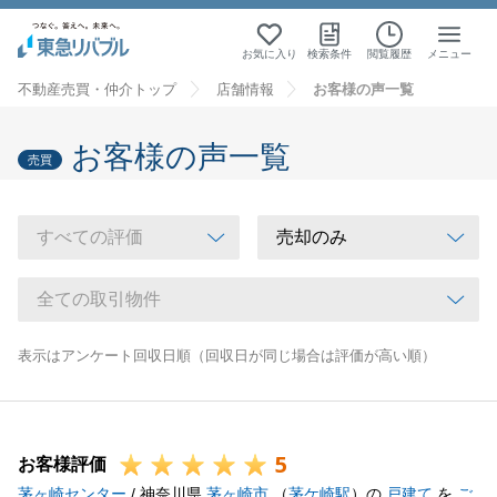
お気に入り
検索条件
閲覧履歴
メニュー
不動産売買・仲介トップ
店舗情報
お客様の声一覧
お客様の声一覧
売買
表示はアンケート回収日順（回収日が同じ場合は評価が高い順）
5
お客様評価
茅ヶ崎センター
/ 神奈川県
茅ヶ崎市
（
茅ケ崎駅
）の
戸建て
を
ご