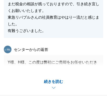
いました。
まだ税金の相談が残っておりますので、引き続き宜し
くお願いいたします。
東急リバブルさんの社員教育はやはり一流だと感じま
した。
閉じる
有難うございました。
東急リバブル
センターからの返答
Y様、H様、この度は弊社にご売却をお任せいただき
まして、誠にありがとうございました。
最初のお打ち合わせからお引渡しを迎えるまで、多大
続きを読む
なるご協力をいただきましたこと感謝申し上げます。
無事お引渡しができましたのもひとえにY様、H様の
ご尽力あってこそでございます。
今後も不動産のことでお困りごとがございましたら、