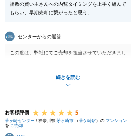
複数の買い主さんへの内覧タイミングを上手く組んで
もらい、早期売却に繋がったと思う。
東急リバブル
センターからの返答
この度は、弊社にてご売却を担当させていただきまし
た。
素敵なご自宅のご売却をご依頼いただけたので、販売
続きを読む
当初はご希望通り進められるか不安でした。
しかし、いざ販売を開始したところ多くのお問い合わ
せをいただけたので、うまくご案内スケジュールを組
むことができ、結果早期ご売却することができまし
5
た。
お客様評価
茅ヶ崎センター
また、K様にはお忙しい中書類をご用意していただい
/ 神奈川県
茅ヶ崎市
（
茅ケ崎駅
）の
マンション
を
ご売却
たり、セールスポイントをご教示いただいたりと、販
K様