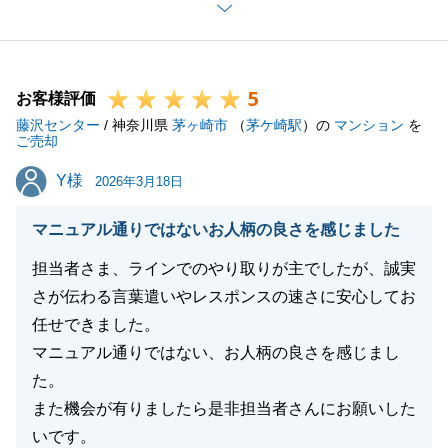
ただけたことに感謝申し上げます。
A様とは年が近く、プライベートな話もしながら担当
させていただけたので、お伺いすることがいつも楽し
5
みでした。
お客様評価
藤沢センター
また、早期ご売却をということで、価格は想定よりも
/ 神奈川県
茅ヶ崎市
（
茅ケ崎駅
）の
マンション
を
ご売却
下がってしまいましたが、スムーズに進めることがで
Y様
Y様
きて良かったと思っております。
2026年3月18日
A様からいただいたコメントに、「同じ担当者が対応
マニュアル通りではないお人柄の良さを感じました
して頂けるのであれば、是非次回の機会があればお願
いしたい」とありますが、私にとって最高の誉め言葉
担当者さま、ラインでのやり取りが主でしたが、誠実
です。
さが伝わる言葉遣いやレスポンスの速さに安心してお
今後仕事の中で他のお客様にも同様のお言葉をいただ
任せできました。
けるよう頑張る所存です。
マニュアル通りではない、お人柄の良さを感じまし
また何かご相談やお困り事がございましたら、いつで
た。
もお気軽にご連絡いただけますと幸いです。
また機会が有りましたら是非担当者さんにお願いした
最後まで担当させていただき、本当にありがとうござ
いです。