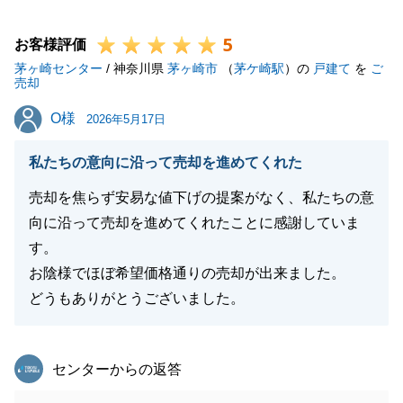
だくことができました。
5
これからも、お客様に安心してお任せいただけるよう
お客様評価
茅ヶ崎センター
精進してまいります。
/ 神奈川県
茅ヶ崎市
（
茅ケ崎駅
）の
戸建て
を
ご
売却
今後も何かお手伝いできることがございましたら、お
O様
O様
気軽にご連絡いただけますと幸いです。
2026年5月17日
私たちの意向に沿って売却を進めてくれた
売却を焦らず安易な値下げの提案がなく、私たちの意
閉じる
向に沿って売却を進めてくれたことに感謝していま
す。
お陰様でほぼ希望価格通りの売却が出来ました。
どうもありがとうございました。
東急リバブル
センターからの返答