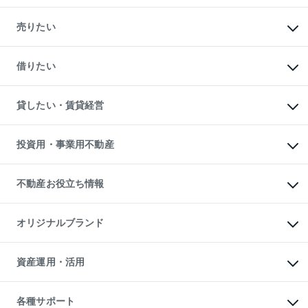
マンションの購入
新築・分譲マンションの購入
売りたい
中古マンションの購入
一戸建ての購入
マンションの売却・査定
新築一戸建ての購入
一戸建ての売却・査定
借りたい
中古一戸建ての購入
土地の売却・査定
土地の購入
スピードAI査定
不動産購入の流れ
物件を借りる
不動産売却について
注目キーワード物件特集
オフィス・店舗の賃貸
貸したい・賃貸経営
不動産査定について
購入ガイド
借りるときの流れ
売却サービス
借りるガイド
不動産売却の流れ
無料賃料査定
多言語対応
不動産買換えの流れ
マンション賃料データ
投資用・事業用不動産
売却ガイド
賃貸管理プラン
English
繁体中文
簡体中文
リロケーションについて
投資用不動産
貸すときの流れ
事業用不動産
不動産お役立ち情報
貸すガイド
マンション投資
投資用マンション
不動産AIアドバイザー Tellus Talk
マンション一棟
マンションライブラリー
オリジナルブランド
アパート経営
人気マンションランキング
アパート投資用物件
暮らしに役立つ不動産メディア

収益物件
当社売主リノベーションマンション
「Lnote」
ビル購入（ビル一棟）
一棟リノベーションマンション

資産運用・活用
不動産相場・不動産価格情報
投資用不動産の売却査定
L`GENTE（ルジェンテ）
不動産売却FAQ
事業用不動産の売却査定
区分リノベーションマンション

不動産コラム・ニュース
等価交換事業
海外不動産
Lideas（リディアス）
不動産用語集
不動産M&A
各種サポート
投資用一棟レジデンスWELL

不動産なんでもネット相談室