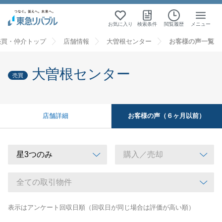
お気に入り
検索条件
閲覧履歴
メニュー
売買・仲介トップ
店舗情報
大曽根センター
お客様の声一覧
大曽根センター
売買
お客様の声（６ヶ月以前）
店舗詳細
表示はアンケート回収日順（回収日が同じ場合は評価が高い順）