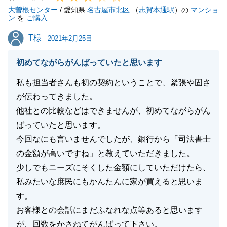
大曽根センター
に喜んでいただけるようなお取引を目指していきたい
/ 愛知県
名古屋市北区
（
志賀本通駅
）の
マンショ
ン
を
ご購入
と思います。
T様
T様
お忙しいところ、貴重なご意見をいただき、誠にあり
2021年2月25日
がとうございました。
初めてながらがんばっていたと思います
今後とも、何卒宜しくお願い申し上げます。
私も担当者さんも初の契約ということで、緊張や固さ
が伝わってきました。
他社との比較などはできませんが、初めてながらがん
閉じる
ばっていたと思います。
今回なにも言いませんでしたが、銀行から「司法書士
の金額が高いですね」と教えていただきました。
少しでもニーズにそくした金額にしていただけたら、
私みたいな庶民にもかんたんに家が買えると思いま
す。
お客様との会話にまだふなれな点等あると思います
が、回数をかさねてがんばって下さい。