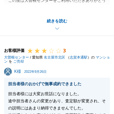
この度は大曽根センターをご利用いただきありがとう
ございました。
お仕事お忙しい中ご対応いただきありがとうございま
続きを読む
す。
またお時間の調整もいただきありがとうございまし
た。
また何かございましたらお気軽にご相談ください。
3
お客様評価
大曽根センター
/ 愛知県
名古屋市北区
（
志賀本通駅
）の
マンショ
ン
を
ご売却
閉じる
K様
K様
2022年9月26日
担当者様のおかげで無事成約できました
担当者様には大変お世話になりました。
途中担当者さんの変更があり、査定額が変更され、そ
の説明にはあまり納得できませんでした。