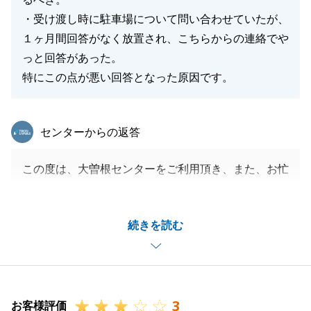
・受け渡し時に駐車場について問い合わせていたが、
１ヶ月間回答がなく放置され、こちらからの連絡でや
っと回答があった。
特にこの点が悪い回答となった原因です。
東急リバブル
センターからの返答
この度は、大曽根センターをご利用頂き、また、お忙
しい中アンケートにご協力いただき、誠にありがとう
ございました。
続きを読む
この度のお取引に関しまして、Ｈ様への配慮が足り
ず、また対応の遅れ等、Ｈ様に多大なご迷惑をおかけ
したこと、心よりお詫び申し上げます。
大変申し訳ございませんでした。
3
今後は、ご指摘いただいたことを常に心がけ、お客様
お客様評価