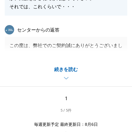
それでは、これくらいで・・・
東急リバブル
センターからの返答
この度は、弊社でのご契約誠にありがとうございまし
た。
また貴重なご意見を記載していただきありがとうござ
続きを読む
います。
不慣れな点がありご迷惑をお掛けしてしまった事大変
申し訳ございませんでした。
今後は、たくさん経験を積み少しでも多くのご提案が
1
できるよう努めて参りたいと思います。
5 / 5件
今後とも何卒よろしくお願い致します。
この度は、本当にありがとうございました。
毎週更新予定 最終更新日：8月6日