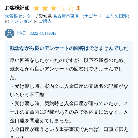
3
お客様評価
大曽根センター
/ 愛知県
名古屋市東区
（
ナゴヤドーム前矢田駅
）
閉じる
の
マンション
を
ご購入
H様
H様
2022年5月20日
残念ながら良いアンケートの回答はできませんでした
良い回答をしたかったのですが、以下不満点のため、
残念ながら良いアンケートの回答はできませんでし
た。
・受け渡し時、案内文に入金口座の支店名の記載がな
いという不手際。
・受け渡し時、契約時と入金口座が違っていたが、メ
ールの文章内に記載があるのみで案内文にはなく、入
金口座を間違えてしまった。
入金口座が違うという重要事項であれば、口頭で伝え
るべき。