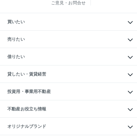
ご意見・お問合せ
買いたい
マンションの購入
新築・分譲マンションの購入
売りたい
中古マンションの購入
一戸建ての購入
マンションの売却・査定
新築一戸建ての購入
一戸建ての売却・査定
借りたい
中古一戸建ての購入
土地の売却・査定
土地の購入
スピードAI査定
不動産購入の流れ
物件を借りる
不動産売却について
注目キーワード物件特集
オフィス・店舗の賃貸
貸したい・賃貸経営
不動産査定について
購入ガイド
借りるときの流れ
売却サービス
借りるガイド
不動産売却の流れ
無料賃料査定
多言語対応
不動産買換えの流れ
マンション賃料データ
投資用・事業用不動産
売却ガイド
賃貸管理プラン
English
繁体中文
簡体中文
リロケーションについて
投資用不動産
貸すときの流れ
事業用不動産
不動産お役立ち情報
貸すガイド
マンション投資
投資用マンション
不動産AIアドバイザー Tellus Talk
マンション一棟
マンションライブラリー
オリジナルブランド
アパート経営
人気マンションランキング
アパート投資用物件
暮らしに役立つ不動産メディア

収益物件