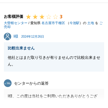
3
お客様評価
大曽根センター
/ 愛知県
名古屋市千種区
（
今池駅
）の
土地
を
ご
売却
I様
I様
2024年12月26日
比較出来ません
他社とはまだ取り引きが有りませんので比較出来ませ
ん。
東急リバブル
センターからの返答
I様、この度は当社をご利用いただきありがとうござ
いました。