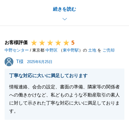
前回のお取引同様、常にコミュニケーションを欠かさ
続きを読む
ず、その都度明確にお伝えし、ご相談しながら、無事
お引渡しまで迎えられたこと、担当としてとても嬉し
く思います。
今後もお役に立てることがございましたら、お気軽に
5
ご相談ください。
お客様評価
中野センター
何卒宜しくお願いいたします。
/ 東京都
中野区
（
東中野駅
）の
土地
を
ご売却
T様
T様
2025年6月25日
閉じる
丁寧な対応に大いに満足しております
情報連絡、会合の設定、書面の準備、隣家等の関係者
への働きかけなど、私どものような不動産取引の素人
に対して示された丁寧な対応に大いに満足しておりま
す。