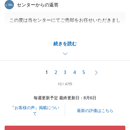
東急リバブル
センターからの返答
この度は当センターにてご売却をお任せいただきまし
て誠にありがとうございました。
ご成約に至るまで少し時間がかかりましたが、無事お
続きを読む
引渡しを迎える事ができてとても嬉しく思っておりま
す。
Ｔ様の担当として、ご売却のお手伝いに携わる事がで
きて大変嬉しく思っております。
1
2
3
4
5
次へ
私共々、今後とも弊社をご愛顧賜りますよう、お願い
10 / 47件
申し上げます。
毎週更新予定 最終更新日：8月6日
『お客様の声』掲載につい
閉じる
最新の評価はこちら
て