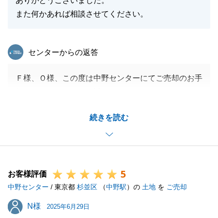
ありがとうございました。
また何かあれば相談させてください。
東急リバブル
センターからの返答
Ｆ様、Ｏ様、この度は中野センターにてご売却のお手
伝いをさせていただき誠にありがとうございました。
今回は、ご両名様をご紹介いただいた叔父様のことも
続きを読む
あり、私もやや緊張しておりましたが、迅速な相続登
記・測量・解体等のお手続きをして頂いたお陰で、ス
ムーズにご決済を迎えることが出来ました。
本当に感謝しております。
5
今後とも不動産のことで何かございましたら、是非と
お客様評価
中野センター
も東急リバブルにお声がけくださいます様、何卒よろ
/ 東京都
杉並区
（
中野駅
）の
土地
を
ご売却
しくお願い申し上げます。
N様
N様
2025年6月29日