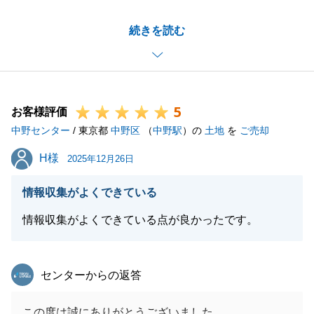
ご報告書のデータが重たかったとの事ご指摘ありがと
続きを読む
うございます。
今後のお客様へのご送付方法等を工夫させて頂きま
す。
この度は誠にありがとうございました。
5
お取引にご満足を頂けて嬉しく思います。
お客様評価
中野センター
今後も不動産に関する事でお困り事がございましたら
/ 東京都
中野区
（
中野駅
）の
土地
を
ご売却
きっとお力になれる事と思います。宜しくお願いいた
H様
H様
2025年12月26日
します。
情報収集がよくできている
情報収集がよくできている点が良かったです。
閉じる
東急リバブル
センターからの返答
この度は誠にありがとうございました。