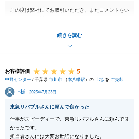
この度は弊社にてお取引いただき、またコメントをい
ただきまして誠にありがとうございます。
いつも快くお電話、メールにてご連絡いただき、あり
続きを読む
がとうございました。
S様の担当として、ご売却のお手伝いに携わることが
できて大変嬉しく思っております。
また何かご相談等お力になれることがございましたら
5
是非ご連絡を頂戴できればと思っております。
お客様評価
中野センター
皆様のご健康とご多幸をお祈り申し上げます。
/ 千葉県
市川市
（
本八幡駅
）の
土地
を
ご売却
F様
F様
2025年7月23日
閉じる
東急リバブルさんに頼んで良かった
仕事がスピーディーで、東急リバブルさんに頼んで良
かったです。
担当者さんには大変お世話になりました。