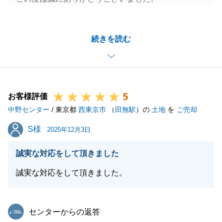
お取引にご満足を頂けて嬉しく思います。
当社には水面下での不動産取引情報も蓄積されており
続きを読む
地域に精通しております。
今後も不動産に関する事でお困り事がございましたら
きっとお力になれる事と思います。
是非今後とも宜しくお願いいたします。
5
お客様評価
中野センター
/ 東京都
西東京市
（
田無駅
）の
土地
を
ご売却
閉じる
S様
S様
2025年12月3日
誠実な対応をして頂きました
誠実な対応をして頂きました。
東急リバブル
センターからの返答