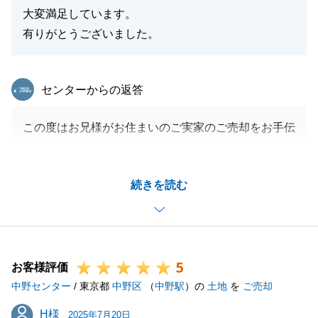
大変満足しています。
有りがとうございました。
東急リバブル
センターからの返答
この度はお兄様がお住まいのご実家のご売却をお手伝
いをさせていただき誠にありがとうございました。
お兄様にもお伺いする度に良くしていただき、楽しく
続きを読む
お話をさせていただきました。
今後も不動産に関する事でお力になれる事がございま
したら、ご遠慮なく頼りとして下さいますと幸いで
す。
5
宜しくお願いいたします。
お客様評価
中野センター
/ 東京都
中野区
（
中野駅
）の
土地
を
ご売却
H様
H様
2025年7月20日