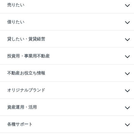
新築・分譲マンションの購入
売りたい
中古マンションの購入
一戸建ての購入
マンションの売却・査定
新築一戸建ての購入
一戸建ての売却・査定
借りたい
中古一戸建ての購入
土地の売却・査定
土地の購入
スピードAI査定
不動産購入の流れ
物件を借りる
不動産売却について
注目キーワード物件特集
オフィス・店舗の賃貸
貸したい・賃貸経営
不動産査定について
購入ガイド
借りるときの流れ
売却サービス
借りるガイド
不動産売却の流れ
無料賃料査定
多言語対応
不動産買換えの流れ
マンション賃料データ
投資用・事業用不動産
売却ガイド
賃貸管理プラン
English
繁体中文
簡体中文
リロケーションについて
投資用不動産
貸すときの流れ
事業用不動産
不動産お役立ち情報
貸すガイド
マンション投資
投資用マンション
不動産AIアドバイザー Tellus Talk
マンション一棟
マンションライブラリー
オリジナルブランド
アパート経営
人気マンションランキング
アパート投資用物件
暮らしに役立つ不動産メディア

収益物件
当社売主リノベーションマンション
「Lnote」
ビル購入（ビル一棟）
一棟リノベーションマンション

資産運用・活用
不動産相場・不動産価格情報
投資用不動産の売却査定
L`GENTE（ルジェンテ）
不動産売却FAQ
事業用不動産の売却査定
区分リノベーションマンション

不動産コラム・ニュース
等価交換事業
海外不動産
Lideas（リディアス）
不動産用語集
不動産M&A
各種サポート
投資用一棟レジデンスWELL

不動産なんでもネット相談室
アセットマネジメント・出資
SQUARE（ウェルスクエア）
住まいの税金