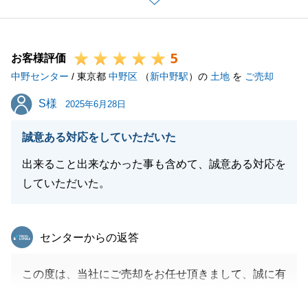
た為だと思っております。
本当にありがとうございました。
5
またご子息様の物件探しについてもお声がけいただい
お客様評価
中野センター
ておりますので、より良い物件をお探しできる様、お
/ 東京都
中野区
（
新中野駅
）の
土地
を
ご売却
力添えさせていただければと思いますので、今後と
S様
S様
2025年6月28日
も、何卒よろしくお願い申し上げます。
誠意ある対応をしていただいた
出来ること出来なかった事も含めて、誠意ある対応を
閉じる
していただいた。
東急リバブル
センターからの返答
この度は、当社にご売却をお任せ頂きまして、誠に有
難うございました。