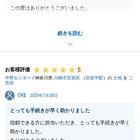
この度はありがとうございました。
ご遠方から都内の不動産の売却は大変であった事と思
います。
続きを読む
オンラインでの打ち合わせやお手続きにご協力をいた
だき大変助かりました。
引き続き売却代金をご共有の皆様への分配や確定申告
などの手続きが残されておりますが、サポート致しま
5
すのでご遠慮なくご相談下さいませ。
お客様評価
中野センター
今後とも宜しくお願いいたします。
/ 神奈川県
川崎市宮前区
（
宮前平駅
）の
土地
を
ご
売却
O様
O様
2025年7月18日
閉じる
とっても手続きが早く助かりました
信頼できる方に担当いただき、とっても手続きが早く
助かりました。