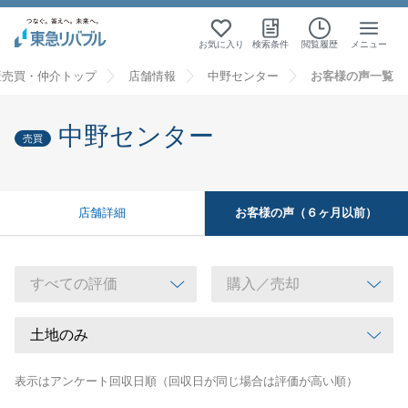
お気に入り
検索条件
閲覧履歴
メニュー
産売買・仲介トップ
店舗情報
中野センター
お客様の声一覧
中野センター
売買
お客様の声（６ヶ月以前）
店舗詳細
表示はアンケート回収日順（回収日が同じ場合は評価が高い順）