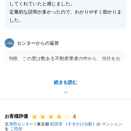
してくれていたと感じました。
定量的な説明が多かったので、わかりやすく助かりま
した。
東急リバブル
センターからの返答
N様、この度は数ある不動産業者の中から、当社をお
選びいただきありがとうございました。
大切な不動産の売却に関しましてお手伝いができたこ
続きを読む
と、非常に嬉しく思います。
またN様はお住まいが遠方という点やお仕事がお忙し
い中、早急なご連絡等、スムーズなお取引にご協力い
ただいたこと感謝申し上げます。
4
またＮ様はもちろん、ご家族様やご友人様が不動産に
お客様評価
長津田センター
ついてご相談がございましたら、喜んでお受けいたし
/ 東京都
町田市
（
すずかけ台駅
）の
マンション
を
ご売却