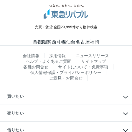
売買・賃貸 全国29,995件から物件検索
首都圏
関西
札幌
仙台
名古屋
福岡
会社情報
採用情報
ニュースリリース
ヘルプ・よくあるご質問
サイトマップ
各種お問合せ
サイトについて・免責事項
個人情報保護・プライバシーポリシー
ご意見・お問合せ
買いたい
マンションの購入
新築・分譲マンションの購入
売りたい
中古マンションの購入
一戸建ての購入
マンションの売却・査定
新築一戸建ての購入
一戸建ての売却・査定
借りたい
中古一戸建ての購入