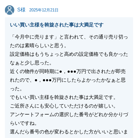
ますのでいつでもお気軽にご連絡下さいませ。
S様
S様
Ｎ様とこの度できたご縁をこれからも大切に繋いでい
2025年12月21日
きたいと思います。
いい買い主様を斡旋された事は大満足です
今後ともどうぞよろしくお願いいたします。
「今月中に売ります」と言われて、その通り売り切っ
たのは素晴らしいと思う。
設定価格はもうちょっと高めの設定価格でも良かった
閉じる
なぁと少し思った。
近くの物件が同時期に●，●●●万円で出されたが即売
れたので、●，●●●万円にしたらよかったかなぁと思
った。
でもいい買い主様を斡旋された事は大満足です。
ご近所さんにも安心していただけるのが嬉しい。
アンケートフォームの選択した番号がどれか分かりづ
らいですね。
選んだら番号の色が変わるとかした方がいいと思いま