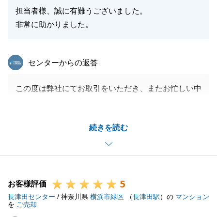
担当者様、誠に有難うございました。
非常に助かりました。
東急リバブル
センターからの返答
この度は弊社にてお取引をいただき、またお忙しい中
アンケートにご協力いただき、誠にありがとうござい
ました。
続きを読む
O様の大切なお住まいのご売却を、微力ながらお手伝
いでき、またお役にたてたこと大変光栄でございま
す。
O様のご協力もあり、スムーズにお引渡しまで迎える
5
ことができました。
お客様評価
長津田センター
今後も不動産のことでお困りのことがございました
/ 神奈川県
横浜市緑区
（
長津田駅
）の
マンション
を
ご売却
ら、お気軽にご連絡いただければと存じます。