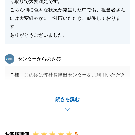
り取りで大変満足です。
こちら側に色々な状況が発生した中でも、担当者さん
には大変細やかにご対応いただき、感謝しておりま
す。
ありがとうございました。
東急リバブル
センターからの返答
Ｔ様、この度は弊社長津田センターをご利用いただき
誠にありがとうございました。
初めてお会いした際から暖かく迎え入れてくださった
続きを読む
ことが今でも印象に残っています。
最後まで滞りなくお取引を進めることが出来たのもＴ
様のお陰です。
本当にありがとうございました。
5
今後ともどうぞよろしくお願いいたします。
お客様評価