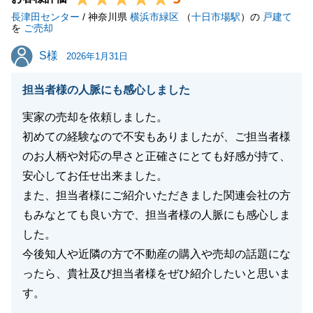
長津田センター
/ 神奈川県
横浜市緑区
（
十日市場駅
）の
戸建て
を
ご売却
S様
S様
2026年1月31日
閉じる
担当者様の人脈にも感心しました
実家の売却を依頼しました。
初めての経験なので不安もありましたが、ご担当者様
のお人柄や対応の早さと正確さにとても好感が持て、
安心してお任せ出来ました。
また、担当者様にご紹介いただきました関連会社の方
もみなとても良い方で、担当者様の人脈にも感心しま
した。
今後知人や近隣の方で不動産の購入や売却の話題にな
ったら、貴社及び担当者様をぜひ紹介したいと思いま
す。