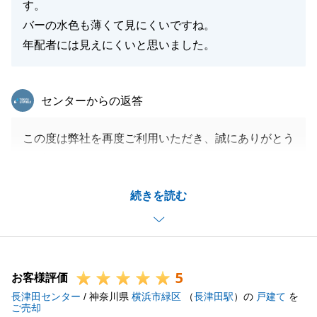
す。
バーの水色も薄くて見にくいですね。
年配者には見えにくいと思いました。
東急リバブル
センターからの返答
この度は弊社を再度ご利用いただき、誠にありがとう
ございました。
温かいお言葉を頂戴し、感謝の気持ちでいっぱいで
続きを読む
す。
ご売却価格に関しては、早いタイミグでの成約となり
ましたので、S様がより高く販売しても良かったので
はとお考えになるお気持は、ごもっともかと思いま
5
す。
お客様評価
長津田センター
しかし弊社としては、ご提案の価格設定で販売に出し
/ 神奈川県
横浜市緑区
（
長津田駅
）の
戸建て
を
ご売却
ていただけたことが、効果的な販促活動との相乗効果