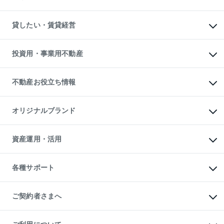
土地の売却・査定
土地の購入
スピードAI査定
不動産購入の流れ
物件を借りる
不動産売却について
注目キーワード物件特集
オフィス・店舗の賃貸
貸したい・賃貸経営
不動産査定について
購入ガイド
借りるときの流れ
売却サービス
借りるガイド
不動産売却の流れ
無料賃料査定
多言語対応
不動産買換えの流れ
マンション賃料データ
投資用・事業用不動産
売却ガイド
賃貸管理プラン
English
繁体中文
簡体中文
リロケーションについて
投資用不動産
貸すときの流れ
事業用不動産
不動産お役立ち情報
貸すガイド
マンション投資
投資用マンション
不動産AIアドバイザー Tellus Talk
マンション一棟
マンションライブラリー
オリジナルブランド
アパート経営
人気マンションランキング
アパート投資用物件
暮らしに役立つ不動産メディア

収益物件
当社売主リノベーションマンション
「Lnote」
ビル購入（ビル一棟）
一棟リノベーションマンション

資産運用・活用
不動産相場・不動産価格情報
投資用不動産の売却査定
L`GENTE（ルジェンテ）
不動産売却FAQ
事業用不動産の売却査定
区分リノベーションマンション

不動産コラム・ニュース
等価交換事業
海外不動産
Lideas（リディアス）
不動産用語集
不動産M&A
各種サポート
投資用一棟レジデンスWELL

不動産なんでもネット相談室
アセットマネジメント・出資
SQUARE（ウェルスクエア）
住まいの税金
不動産小口投資

シニア向けサポート
物件一括検索（購入＆賃貸）
LEGACIA（レガシア）
相続サポート
ご契約者さまへ
リフォームサポート
ご契約者さまサポートメニュー
ご紹介・再契約特典