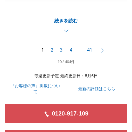
にありがとうございました。
お取引が無事に行えましたこと、またそのお手伝いが
続きを読む
出来ましたこと、大変嬉しく思います。
いただいたお言葉を励みに、日々精進してまいります
ので、今後とも不動産のことでお困りごとがございま
したらいつでもご連絡下さいませ。
1
2
3
4
41
次へ
…
よろしくお願い申し上げます。
10 / 404件
毎週更新予定 最終更新日：8月6日
閉じる
『お客様の声』掲載につい
最新の評価はこちら
て
0120-917-109