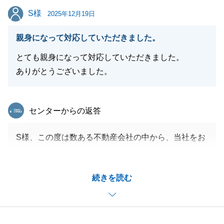
S様
S様
により、価格面、タイミング共に良いご縁が繋がった
2025年12月19日
と考えております。
親身になって対応していただきました。
アンケート回答については、見づらい点等があり、申
し訳ありません。
とても親身になって対応していただきました。
S様ご家族のさらなるご多幸を心よりお祈り申し上げ
ありがとうございました。
ます。
今後ともご愛顧賜りますよう、よろしくお願いいたし
東急リバブル
センターからの返答
ます。
S様、この度は数ある不動産会社の中から、当社をお
選びいただき、ありがとうございました。
閉じる
今後も不動産に関わることでお悩み事等がございまし
続きを読む
たらお気軽にお声がけ下さいませ。
S様からのご連絡いつでもお待ちしております。