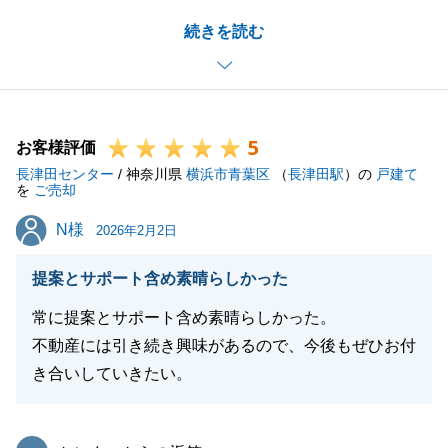
温かいお言葉を頂戴し、感謝の気持ちでいっぱいで
続きを読む
す。
Ｔ様には、ご売却ご相談段階でお知り合いの不動産議
者様含め複数や競合している中、弊社の提案でご承諾
いただき、お任せいただきました。
5
弊社としても、ご満足いただける条件で無事成約でき
お客様評価
長津田センター
たことを、大変嬉しく思います。
/ 神奈川県
横浜市青葉区
（
長津田駅
）の
戸建て
を
ご売却
Ｔ様ご家族のさらなるご多幸を心よりお祈り申し上げ
N様
N様
ます。
2026年2月2日
今後ともご愛顧賜りますよう、よろしくお願いいたし
提案とサポート含め素晴らしかった
ます。
常に提案とサポート含め素晴らしかった。
不動産には引き続き興味があるので、今後もぜひお付
き合いしていきたい。
閉じる
東急リバブル