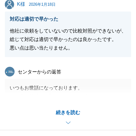
K様
K様
2026年1月18日
対応は適切で早かった
閉じる
他社に依頼をしていないので比較対照ができないが、
総じて対応は適切で早かったのは良かったです。
悪い点は思い当たりません。
東急リバブル
センターからの返答
いつもお世話になっております。
この度は弊社とお取引いただき、誠にありがとうござ
いました。
続きを読む
早期に、かつ「チャレンジ価格」でのご成約となりま
したこと、私としても大変嬉しく思っております。
また、ご子息様からも案件をご紹介いただき、重ねて