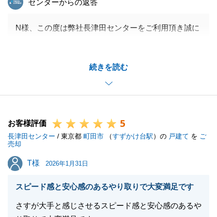
センターからの返答
N様、この度は弊社長津田センターをご利用頂き誠に
ありがとうございました。
N様のご協力もあり、滞りなく残代金決済を迎えるこ
続きを読む
とが出来て嬉しく思います。
既にご友人様をご紹介いただいておりますが、今後も
周囲の方で不動産に関するお困りごとがある方などい
らっしゃいましたら、是非ご紹介頂けますと幸いで
5
す。
お客様評価
長津田センター
今後ともお付き合いの程よろしくお願いいたします。
/ 東京都
町田市
（
すずかけ台駅
）の
戸建て
を
ご
売却
T様
T様
2026年1月31日
閉じる
スピード感と安心感のあるやり取りで大変満足です
さすが大手と感じさせるスピード感と安心感のあるや