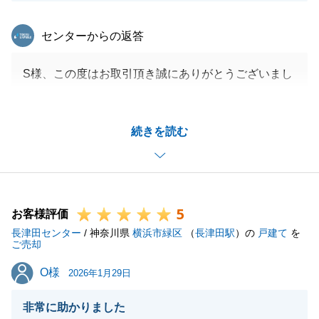
東急リバブル
センターからの返答
S様、この度はお取引頂き誠にありがとうございまし
た。
お褒めの言葉を頂きありがとうございます。
続きを読む
ただ、これもＳ様のご協力あってこそでございます。
周囲の方に自らお声がけを頂いたおかげで、測量もト
ラブルなく終了し、無事に決済を迎えることができま
した。
5
是非、ご友人様などのご紹介もお待ち申し上げており
お客様評価
長津田センター
ます。
/ 神奈川県
横浜市緑区
（
長津田駅
）の
戸建て
を
ご売却
今後とも末永くよろしくお願いいたします。
O様
O様
2026年1月29日
非常に助かりました
閉じる