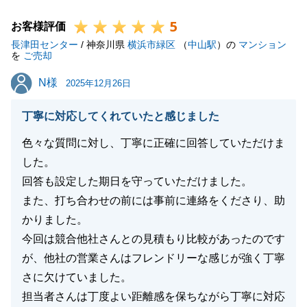
御礼申し上げます。
5
そちらにつきましても、最後まで責任を持ってしっか
お客様評価
長津田センター
りとサポートさせていただきます。
/ 神奈川県
横浜市緑区
（
中山駅
）の
マンション
を
ご売却
今後も何かございましたら、いつでもお気軽にお電話
N様
N様
ください。
2025年12月26日
引き続き、何卒よろしくお願い申し上げます。
丁寧に対応してくれていたと感じました
色々な質問に対し、丁寧に正確に回答していただけま
した。
閉じる
回答も設定した期日を守っていただけました。
また、打ち合わせの前には事前に連絡をくださり、助
かりました。
今回は競合他社さんとの見積もり比較があったのです
が、他社の営業さんはフレンドリーな感じが強く丁寧
さに欠けていました。
担当者さんは丁度よい距離感を保ちながら丁寧に対応