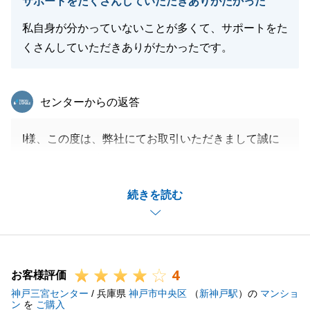
サポートをたくさんしていただきありがたかった
私自身が分かっていないことが多くて、サポートをた
くさんしていただきありがたかったです。
東急リバブル
センターからの返答
I様、この度は、弊社にてお取引いただきまして誠に
ありがとうございました。
また大変温かいお言葉をいただき、重ねて御礼申し上
続きを読む
げます。
その姿勢を評価していただき、心より光栄に思いま
す。
引き続き長いお付き合いのほどよろしくお願いいたし
4
ます。
お客様評価
神戸三宮センター
/ 兵庫県
神戸市中央区
（
新神戸駅
）の
マンショ
ン
を
ご購入