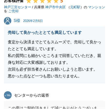
5
私共々、今後とも弊社を末永くご愛顧賜りますよう、
お客様評価
神戸三宮センター
お願い申し上げます。
/ 兵庫県
神戸市中央区
（
元町駅
）の
マンション
を
ご売却
S様
S様
2026年2月6日
閉じる
売却して良かったととても満足しています
査定から決済までとてもスムーズで、売却して良かっ
たととても満足しています。
私の質問にも細かいところまで回答していただき、親
身な対応に大変感謝しております。
次回も必ず担当者さんにお願いしようと思います。
悪かった点など一つも思い当たりません。
東急リバブル
センターからの返答
この度はご契約頂きまして誠にありがとうございま