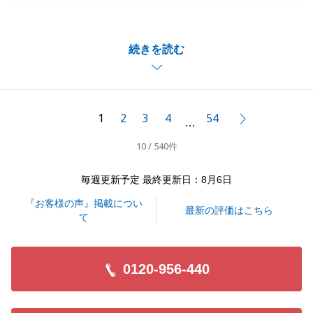
見をいただき、心より感謝申し上げます。
お客様の声を真摯に受け止め、潜在的なリスクに関す
続きを読む
る契約前の説明について、全社を挙げて改善に取り組
んでまいります。
引き続きよろしくお願いいたします。
1
2
3
4
54
次へ
…
10 / 540件
閉じる
毎週更新予定 最終更新日：8月6日
『お客様の声』掲載につい
最新の評価はこちら
て
0120-956-440