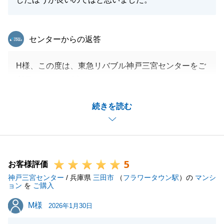
東急リバブル
センターからの返答
H様、この度は、東急リバブル神戸三宮センターをご
利用いただき、誠にありがとうございました。
また、身に余るお褒めの言葉を頂戴し、大変光栄に存
続きを読む
じます。
各種手続きが滞りなく進行いたしましたのは、偏にH
様の迅速なご協力があったればこそでございます。こ
ちらの方こそ、深く感謝申し上げます。
5
いただいたお言葉を励みに、今後もより一層精進して
お客様評価
神戸三宮センター
まいる所存です。
/ 兵庫県
三田市
（
フラワータウン駅
）の
マンシ
ョン
を
ご購入
また不動産に関することでお困りごとがございました
M様
M様
ら、いつでもお気軽にご相談ください。
2026年1月30日
今後とも、何卒よろしくお願い申し上げます。