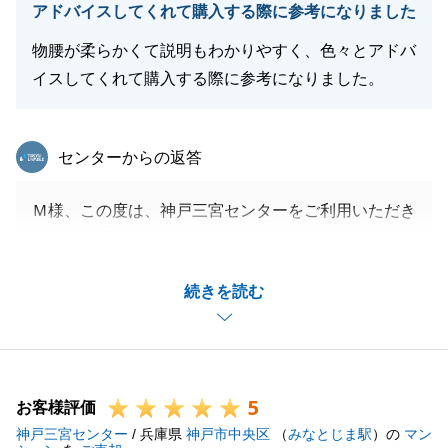
アドバイスしてくれて購入する際に参考になりました
物腰が柔らかくて説明もわかりやすく、色々とアドバ
イスしてくれて購入する際に参考になりました。
閉じる
東急リバブル
センターからの返答
Ｍ様、この度は、神戸三宮センターをご利用いただき
まして、誠にありがとうございます。
また、お忙しい中、アンケートにもご回答いただきま
続きを読む
して、誠にありがとうございます。
微力ながらお手伝いでき、また、お役にたてたこと大
変光栄でございます。
また、何かご相談等お力になれることがございました
5
ら、是非、ご連絡を頂戴できればと存じます。
お客様評価
神戸三宮センター
私共々、今後とも弊社を末永くご愛顧賜りますよう、
/ 兵庫県
神戸市中央区
（
みなとじま駅
）の
マン