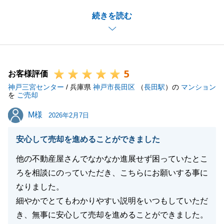
とが非常にうれしく感じております。
続きを読む
また不動産に関すること以外でもお気軽にご連絡下さ
い。
今後とも末永いお付き合いをよろしくお願いいたしま
す。
5
お客様評価
神戸三宮センター
/ 兵庫県
神戸市長田区
（
長田駅
）の
マンション
を
ご売却
閉じる
M様
M様
2026年2月7日
安心して売却を進めることができました
他の不動産屋さんでなかなか進展せず困っていたとこ
ろを相談にのっていただき、こちらにお願いする事に
なりました。
細やかでとてもわかりやすい説明をいつもしていただ
き、無事に安心して売却を進めることができました。