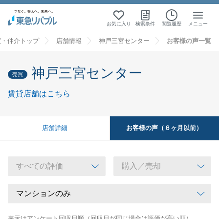
お気に入り
検索条件
閲覧履歴
メニュー
買・仲介トップ
店舗情報
神戸三宮センター
お客様の声一覧
神戸三宮センター
売買
賃貸店舗はこちら
お客様の声（６ヶ月以前）
店舗詳細
表示はアンケート回収日順（回収日が同じ場合は評価が高い順）