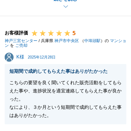
ざいます。
また、連絡手段の使い分けについては、貴重なご意見
をいただきありがとうございます。
5
電話とLINEの基準を事前にお伝えできておらず、ご
お客様評価
神戸三宮センター
不便をおかけした点もあったかと存じます。
/ 兵庫県
神戸市中央区
（
中埠頭駅
）の
マンショ
ン
を
ご売却
今後は、お客様がよりスムーズに、かつ心地よくやり
K様
K様
取りができるよう、運用の改善に努めてまいります。
2025年12月28日
今後もお困りごとがございましたら、いつでもお気軽
短期間で成約してもらえた事はありがたかった
にご連絡ください。今後ともよろしくお願い申し上げ
ます。
こちらの要望を良く聞いてくれた販売活動をしてもら
えた事や、進捗状況を適宜連絡してもらえた事が良か
った。
なにより、３か月という短期間で成約してもらえた事
閉じる
はありがたかった。