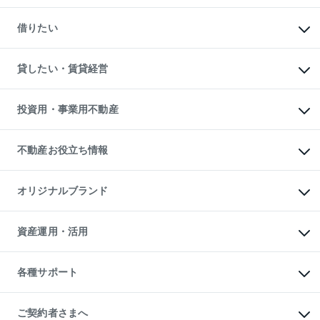
一戸建ての購入
マンションの売却・査定
新築一戸建ての購入
一戸建ての売却・査定
借りたい
中古一戸建ての購入
土地の売却・査定
土地の購入
スピードAI査定
不動産購入の流れ
物件を借りる
不動産売却について
注目キーワード物件特集
オフィス・店舗の賃貸
貸したい・賃貸経営
不動産査定について
購入ガイド
借りるときの流れ
売却サービス
借りるガイド
不動産売却の流れ
無料賃料査定
多言語対応
不動産買換えの流れ
マンション賃料データ
投資用・事業用不動産
売却ガイド
賃貸管理プラン
English
繁体中文
簡体中文
リロケーションについて
投資用不動産
貸すときの流れ
事業用不動産
不動産お役立ち情報
貸すガイド
マンション投資
投資用マンション
不動産AIアドバイザー Tellus Talk
マンション一棟
マンションライブラリー
オリジナルブランド
アパート経営
人気マンションランキング
アパート投資用物件
暮らしに役立つ不動産メディア

収益物件
当社売主リノベーションマンション
「Lnote」
ビル購入（ビル一棟）
一棟リノベーションマンション

資産運用・活用
不動産相場・不動産価格情報
投資用不動産の売却査定
L`GENTE（ルジェンテ）
不動産売却FAQ
事業用不動産の売却査定
区分リノベーションマンション

不動産コラム・ニュース
等価交換事業
海外不動産
Lideas（リディアス）
不動産用語集
不動産M&A
各種サポート
投資用一棟レジデンスWELL

不動産なんでもネット相談室
アセットマネジメント・出資
SQUARE（ウェルスクエア）
住まいの税金
不動産小口投資

シニア向けサポート
物件一括検索（購入＆賃貸）
LEGACIA（レガシア）
相続サポート
ご契約者さまへ