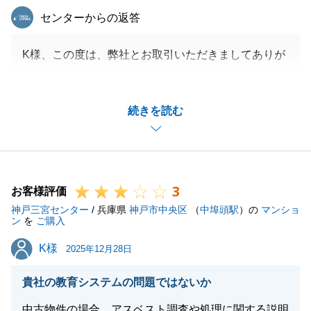
東急リバブル
センターからの返答
K様、この度は、弊社とお取引いただきましてありが
とうございました。
K様の迅速なご対応により約3か月という期間でお引
続きを読む
渡しまで完了することでできました。
今後とも、不動産でお困りの際はご連絡いただければ
と思います。宜しくお願いいたします。
3
お客様評価
神戸三宮センター
/ 兵庫県
神戸市中央区
（
中埠頭駅
）の
マンショ
閉じる
ン
を
ご購入
K様
K様
2025年12月28日
貴社の教育システムの問題ではないか
中古物件の場合、アスベスト調査や処理に関する説明