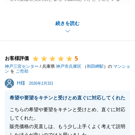
す。
約10年前にご購入頂きましたお部屋を今回もご売却
続きを読む
のご依頼を頂きまして誠にありがとうございます。覚
えて頂いていたことや何かと縁がありましたので非常
にうれしく思っております。
販売活動中にご希望と少し条件が変わってしまいまし
5
たが無事成約できてよかったです。
お客様評価
神戸三宮センター
今後も物件のご紹介やその他お困り事についてご提案
/ 兵庫県
神戸市兵庫区
（
和田岬駅
）の
マンショ
ン
を
ご売却
させて頂ければと思います。
H様
H様
今後とも長いお付き合いをお願いいたします。よろし
2026年2月3日
くお願いいたします。
希望や要望をキチンと受けとめ直ぐに対応してくれた
こちらの希望や要望をキチンと受けとめ、直ぐに対応
してくれた。
閉じる
販売価格の見直しは、もう少し上手くよく考えて説明
したほうが良いのではと思いました。