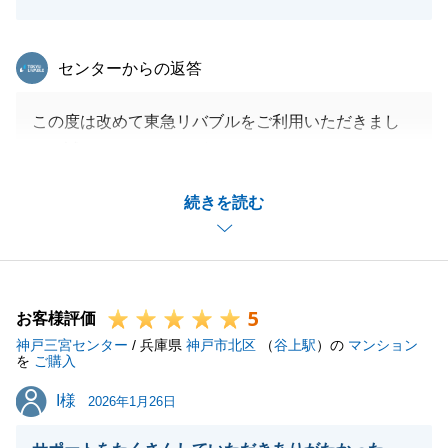
東急リバブル
センターからの返答
この度は改めて東急リバブルをご利用いただきまし
て、誠にありがとうございました。
U様のお役に立てたこと、大変うれしく思います。
続きを読む
各種手続きがスムーズに済んだのはU様のご協力があ
ってこそでした。
またお困りごと等あればいつでもご連絡くださいま
せ。今後とも、どうぞよろしくお願いいたします。
5
お客様評価
神戸三宮センター
/ 兵庫県
神戸市北区
（
谷上駅
）の
マンション
を
ご購入
閉じる
I様
I様
2026年1月26日