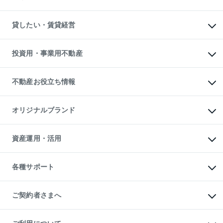
土地の売却・査定
土地の購入
スピードAI査定
不動産購入の流れ
物件を借りる
不動産売却について
注目キーワード物件特集
オフィス・店舗の賃貸
貸したい・賃貸経営
不動産査定について
購入ガイド
借りるときの流れ
売却サービス
借りるガイド
不動産売却の流れ
無料賃料査定
多言語対応
不動産買換えの流れ
マンション賃料データ
投資用・事業用不動産
売却ガイド
賃貸管理プラン
English
繁体中文
簡体中文
リロケーションについて
投資用不動産
貸すときの流れ
事業用不動産
不動産お役立ち情報
貸すガイド
マンション投資
投資用マンション
不動産AIアドバイザー Tellus Talk
マンション一棟
マンションライブラリー
オリジナルブランド
アパート経営
人気マンションランキング
アパート投資用物件
暮らしに役立つ不動産メディア

収益物件
当社売主リノベーションマンション
「Lnote」
ビル購入（ビル一棟）
一棟リノベーションマンション

資産運用・活用
不動産相場・不動産価格情報
投資用不動産の売却査定
L`GENTE（ルジェンテ）
不動産売却FAQ
事業用不動産の売却査定
区分リノベーションマンション

不動産コラム・ニュース
等価交換事業
海外不動産
Lideas（リディアス）
不動産用語集
不動産M&A
各種サポート
投資用一棟レジデンスWELL

不動産なんでもネット相談室
アセットマネジメント・出資
SQUARE（ウェルスクエア）
住まいの税金
不動産小口投資

シニア向けサポート
物件一括検索（購入＆賃貸）
LEGACIA（レガシア）
相続サポート
ご契約者さまへ
リフォームサポート
ご契約者さまサポートメニュー
ご紹介・再契約特典