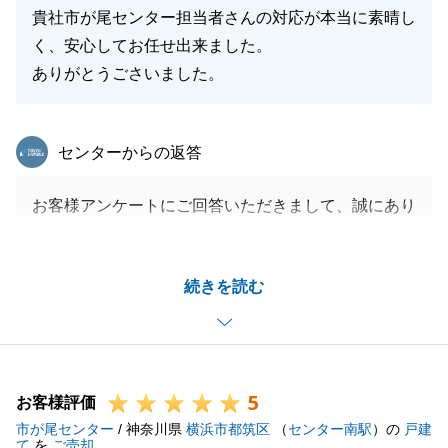
貴社市が尾センター担当者さんの対応が本当に素晴し
く、安心してお任せ出来ました。
ありがとうごさいました。
東急リバブル
センターからの返答
お客様アンケートにご回答いただきまして、誠にあり
がとうございます。
このたびは、Y様の多大なるご協力ならびにご尽力に
続きを読む
心より感謝申し上げます。
ご家族様のお住み替え先のお手配や隣地の方とのご調
整まで、一重にY様のお力添えがなければお引渡しま
で辿り着くことは到底叶わなかったものと強く実感し
5
ております。
お客様評価
市が尾センター
あらためて、御礼申し上げます。
/ 神奈川県
横浜市都筑区
（
センター南駅
）の
戸建
て
を
ご売却