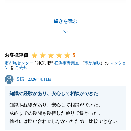
うございました。
大切な不動産売却をお任せいただき、早期のご成約が
続きを読む
出来たこと、私も大変嬉しく思っております。
弊社関連サービスもより一層活用がしやすいものとな
るよう努めてまいります。
今後も不動産でお困り事がございましたらお気軽にお
5
問い合わせください。
お客様評価
市が尾センター
/ 神奈川県
横浜市青葉区
（
市が尾駅
）の
マンショ
ン
を
ご売却
S様
S様
2026年4月1日
閉じる
知識や経験があり、安心して相談ができた
知識や経験があり、安心して相談ができた。
成約までの期間も期待した通りで良かった。
他社には問い合わせしなかったため、比較できない。