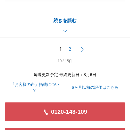
います。
大切なご相続に関わるご売却をお任せいただきました
続きを読む
こと、心より感謝申し上げます。
初回のお打ち合わせより、安心してお任せいただけた
とのお言葉をいただき、大変光栄に存じます。
また、ご提案価格や販売活動についてもご満足いただ
1
2
次へ
けたことを嬉しく思っております。
10 / 15件
お客様のご事情やお気持ちに寄り添いながら、少しで
もご負担を軽減できるよう努めてまいりましたので、
毎週更新予定 最終更新日：8月6日
その点をご評価いただけたことは担当者として何より
『お客様の声』掲載につい
の励みです。
6ヶ月以前の評価はこちら
て
今後もお客様一人ひとりのご状況に真摯に向き合い、
安心してお任せいただけるご提案と対応に努めてまい
ります。
0120-148-109
なにか不動産に関してお困り事等ございましたら、お
気軽にお申し付けください。