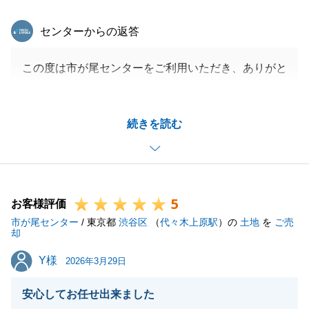
東急リバブル
センターからの返答
この度は市が尾センターをご利用いただき、ありがと
うございました。
ご売却のお手伝いを安心して相談いただけたとのこと
続きを読む
で大変嬉しく存じます。
今後も不動産のことでお困り事などございましたら、
お気軽にお申し付けください。
どうぞよろしくお願いいたします。
5
お客様評価
市が尾センター
/ 東京都
渋谷区
（
代々木上原駅
）の
土地
を
ご売
却
閉じる
Y様
Y様
2026年3月29日
安心してお任せ出来ました