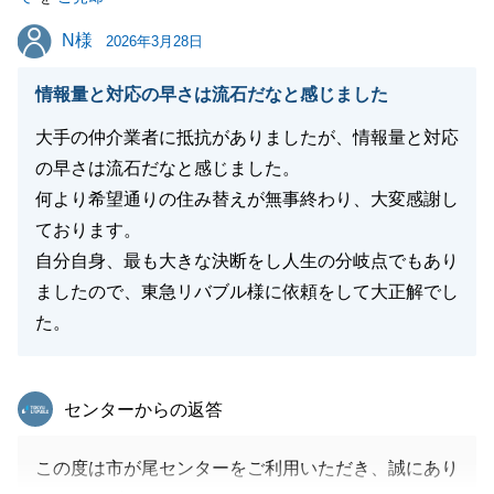
これからも不動産に纏わるお困り事がございました
N様
N様
ら、お気軽にお申し付け願います。
2026年3月28日
また、Y様のご親族やご友人の方で、将来的に不動産
情報量と対応の早さは流石だなと感じました
の購入や売却、相続等でお考えの方がいらっしゃいま
したら是非、ご紹介ください。
大手の仲介業者に抵抗がありましたが、情報量と対応
必ずやご期待に添えるよう最善を尽くしてまいりま
の早さは流石だなと感じました。
す。
何より希望通りの住み替えが無事終わり、大変感謝し
今後ともご贔屓を賜りますようお願い申し上げます。
ております。
自分自身、最も大きな決断をし人生の分岐点でもあり
ましたので、東急リバブル様に依頼をして大正解でし
た。
閉じる
東急リバブル
センターからの返答
この度は市が尾センターをご利用いただき、誠にあり