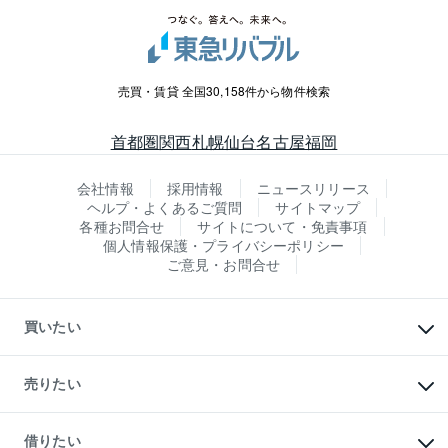
売買・賃貸 全国30,158件から物件検索
首都圏
関西
札幌
仙台
名古屋
福岡
会社情報
採用情報
ニュースリリース
ヘルプ・よくあるご質問
サイトマップ
各種お問合せ
サイトについて・免責事項
個人情報保護・プライバシーポリシー
ご意見・お問合せ
買いたい
マンションの購入
新築・分譲マンションの購入
売りたい
中古マンションの購入
一戸建ての購入
マンションの売却・査定
新築一戸建ての購入
一戸建ての売却・査定
借りたい
中古一戸建ての購入