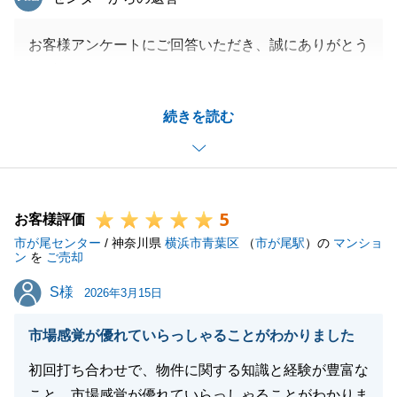
お客様アンケートにご回答いただき、誠にありがとう
ございます。
A様の故郷へのお住み替えのお手伝いができましたこ
続きを読む
と大変嬉しく存じます。
また、A様のご人徳のおかげで素敵な買主様とのご縁
となりましたこと、また、A様のご協力に心より感謝
申し上げます。
5
これからも不動産に纏わるお困りごとがございました
お客様評価
市が尾センター
ら、お気軽にお申し付け願います。
/ 神奈川県
横浜市青葉区
（
市が尾駅
）の
マンショ
ン
を
ご売却
また、A様のご親族やご友人の方で、将来的に不動産
S様
S様
の購入や売却、相続等でお考えの方がいらっしゃいま
2026年3月15日
したら是非、ご紹介ください。
市場感覚が優れていらっしゃることがわかりました
必ずやご期待に添えるよう最善を尽くしてまいりま
す。
初回打ち合わせで、物件に関する知識と経験が豊富な
今後ともご贔屓を賜りますようお願い申し上げます。
こと、市場感覚が優れていらっしゃることがわかりま