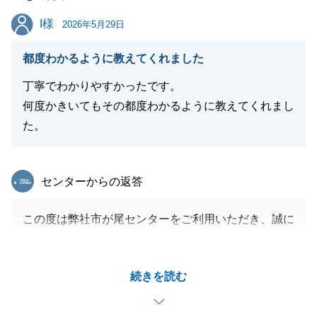
したら是非、ご紹介ください。
I様
I様
必ずやご期待に添えるよう最善を尽くしてまいりま
2026年5月29日
す。
都度わかるように教えてくれました
今後ともご贔屓を賜りますようお願い申し上げます。
丁寧でわかりやすかったです。
何度かきいてもその都度わかるように教えてくれまし
た。
閉じる
東急リバブル
センターからの返答
この度は弊社市が尾センターをご利用いただき、誠に
ありがとうございました。
ご経験の少ない不動産売却でご不安も多くあったかと
続きを読む
思いますが、都度ご質問を頂き、スムーズに進めるこ
とができました。