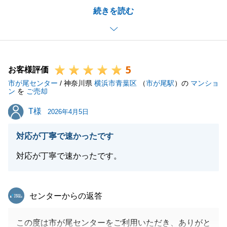
続きを読む
売買仲介のみならず、関連する各種サービスにつきま
してもご満足いただけたとのこと、大変嬉しく存じま
す。
お客様に安心してお取引を進めていただけるよう、総
5
合的なサポートを心掛けておりましたので、そのよう
お客様評価
市が尾センター
なお言葉を頂戴し大変励みになります。
/ 神奈川県
横浜市青葉区
（
市が尾駅
）の
マンショ
ン
を
ご売却
今後もより良いサービスをご提供できるよう努めてま
T様
T様
いります。
2026年4月5日
この度は誠にありがとうございました。
対応が丁寧で速かったです
今後もなにか不動産に関してお困り事等ございました
ら、お気軽にお申し付けください。
対応が丁寧で速かったです。
引き続きよろしくお願いいたします。
東急リバブル
センターからの返答
閉じる
この度は市が尾センターをご利用いただき、ありがと