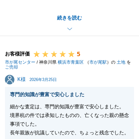
がとうございました。
弊社の情報力を活かし、売却・購入ともにスムーズに
続きを読む
進んでいただくことが出来、良かったです。
新生活が良いものとなるよう願っております。
今後ともよろしくお願いいたします。
5
お客様評価
市が尾センター
/ 神奈川県
横浜市青葉区
（
市が尾駅
）の
土地
を
閉じる
ご売却
K様
K様
2026年3月25日
専門的知識が豊富で安心しました
細かな査定は、専門的知識が豊富で安心しました。
境界杭の件では承知したものの、亡くなった親の懸念
事項でした。
長年親族が抗議していたので、ちょっと残念でした。