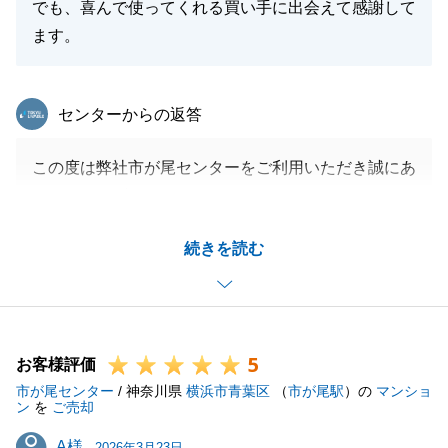
でも、喜んで使ってくれる買い手に出会えて感謝して
ます。
東急リバブル
センターからの返答
この度は弊社市が尾センターをご利用いただき誠にあ
りがとうございました。
販売最中に担当が変更になってしまい、ご不便をおか
続きを読む
けしましたが最後までスムーズなお取引となり感謝い
たします。
今後も不動産でお困りごとがございましたら是非お声
掛けください。
5
お客様評価
市が尾センター
/ 神奈川県
横浜市青葉区
（
市が尾駅
）の
マンショ
ン
を
ご売却
閉じる
A様
A様
2026年3月23日