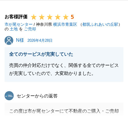
ご協力いただき、ありがとうございました。
ご新居での生活がより良いものとなるよう願っており
5
ます。
お客様評価
市が尾センター
/ 神奈川県
横浜市青葉区
（
都筑ふれあいの丘駅
）
の
土地
を
ご売却
N様
N様
2026年4月28日
閉じる
全てのサービスが充実していた
売買の仲介対応だけでなく、関係する全てのサービス
が充実していたので、大変助かりました。
東急リバブル
センターからの返答
この度は市が尾センターにて不動産のご購入・ご売却
をお任せいただきまして、誠にありがとうございま
す。