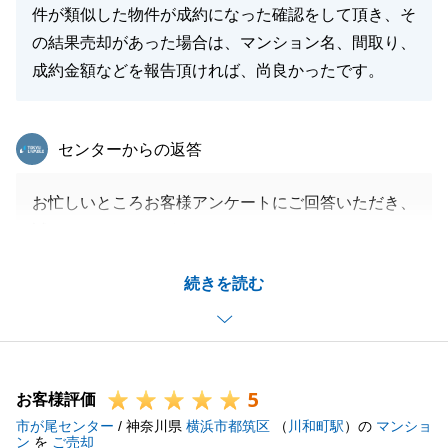
件が類似した物件が成約になった確認をして頂き、そ
の結果売却があった場合は、マンション名、間取り、
成約金額などを報告頂ければ、尚良かったです。
東急リバブル
センターからの返答
お忙しいところお客様アンケートにご回答いただき、
誠にありがとうございます。
T様には、ご多忙の折、ご連絡にも速やかにご対応い
続きを読む
ただき、度々お打ち合わせのお時間もいただき、T様
の多大なるご協力に深く感謝申し上げます。
これからも不動産に纏わるお困り事がございました
ら、お気軽にお申し付け願います。
5
また、T様のご親族やご友人の方で、将来的に不動産
お客様評価
市が尾センター
の購入や売却、相続等でお考えの方がいらっしゃいま
/ 神奈川県
横浜市都筑区
（
川和町駅
）の
マンショ
ン
を
ご売却