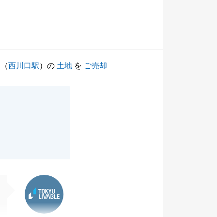
（
西川口駅
）の
土地
を
ご売却
東急リバブル