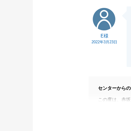
E様
E様
2022年3月23日
センターからの
この度は、赤坂
お任せいただい
も一安心してい
今後も何か不動