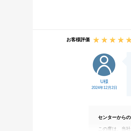
お褒めの言葉を
ご相談時からお
思っております
今後も、何かお
い。
お客様評価
この度は、大変
引き続き、どう
U様
U様
2024年12月2日
センターからの
この度は、当社