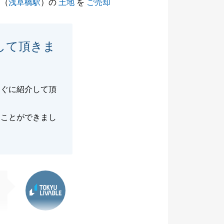
（
浅草橋駅
）の
土地
を
ご売却
して頂きま
すぐに紹介して頂
ることができまし
東急リバブル