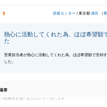
ください。
、誠心誠意お手伝いさせていただきます。
5
赤坂センター
/ 東京都
港区
（
閉じる
熱心に活動してくれた為、ほぼ希望額
た
営業担当者が熱心に活動してくれた為、ほぼ希望額で売却
した。
返答
ご利用頂き誠にありがとうございます。
もったご実家がご希望の金額でご売却できたこと大変うれし