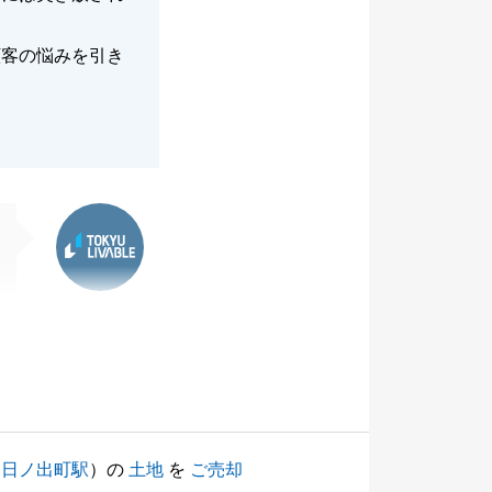
顧客の悩みを引き
東急リバブル
（
日ノ出町駅
）の
土地
を
ご売却