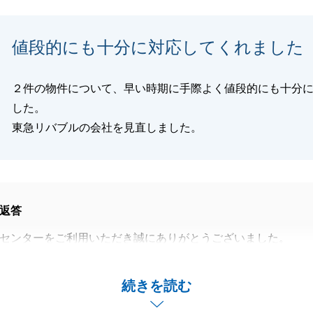
閉じる
値段的にも十分に対応してくれました
２件の物件について、早い時期に手際よく値段的にも十分
した。
東急リバブルの会社を見直しました。
返答
センターをご利用いただき誠にありがとうございました。
た2物件ともに最良のご条件にて取り纏めることができて私
ます。
続きを読む
産に関するご質問やご相談事等がございましたら、いつでも