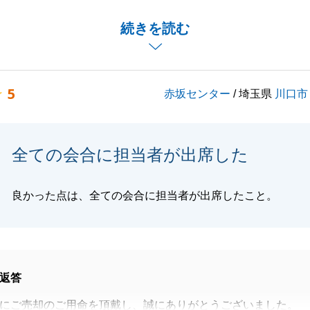
いただき、大変嬉しく思います。
引渡しまで、H様のご協力のおかげでよいお取引が出来たと
続きを読む
。
困りごとがございましたら、いつでもお気軽にご連絡くださ
5
赤坂センター
/ 埼玉県
川口市
お世話になりました。
ぞよろしくお願いいたします。
全ての会合に担当者が出席した
閉じる
良かった点は、全ての会合に担当者が出席したこと。
返答
にご売却のご用命を頂戴し、誠にありがとうございました。