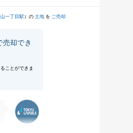
青山一丁目駅
）の
土地
を
ご売却
で売却でき
することができま
東急リバブル