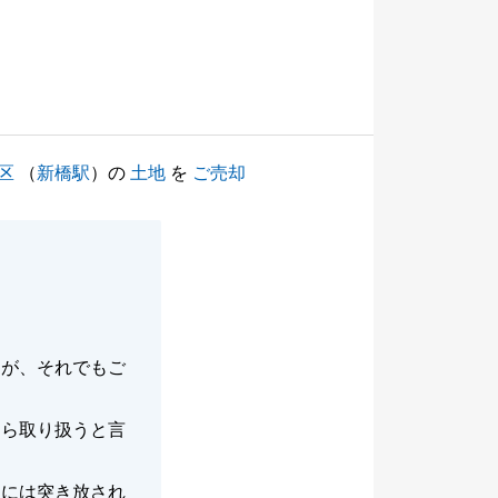
区
（
新橋駅
）の
土地
を
ご売却
。
たが、それでもご
なら取り扱うと言
ちには突き放され