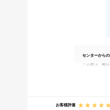
センターからの
この度は、弊社
S様には、いつ
ました。
感謝しておりま
今後もS様のお
引き続き、よろ
お客様評価