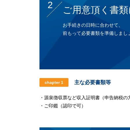
2
ご用意頂く書類
お手続きの日時に合わせて、
前もって必要書類を準備しまし
主な必要書類等
chapter 1
・源泉徴収票など収入証明書（申告納税の
・ご印鑑（認印で可）