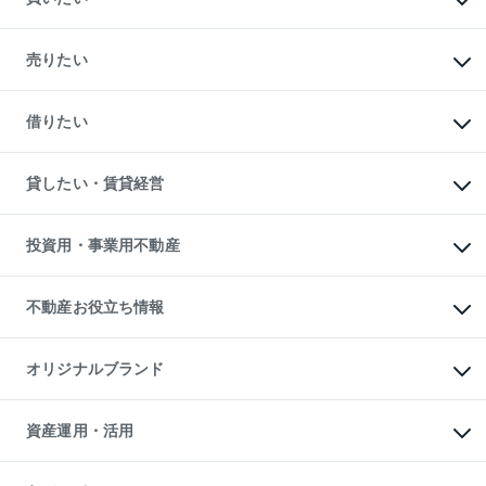
マンションの購入
新築・分譲マンションの購入
売りたい
中古マンションの購入
一戸建ての購入
マンションの売却・査定
新築一戸建ての購入
一戸建ての売却・査定
借りたい
中古一戸建ての購入
土地の売却・査定
土地の購入
スピードAI査定
不動産購入の流れ
物件を借りる
不動産売却について
注目キーワード物件特集
オフィス・店舗の賃貸
貸したい・賃貸経営
不動産査定について
購入ガイド
借りるときの流れ
売却サービス
借りるガイド
不動産売却の流れ
無料賃料査定
多言語対応
不動産買換えの流れ
マンション賃料データ
投資用・事業用不動産
売却ガイド
賃貸管理プラン
English
繁体中文
簡体中文
リロケーションについて
投資用不動産
貸すときの流れ
事業用不動産
不動産お役立ち情報
貸すガイド
マンション投資
投資用マンション
不動産AIアドバイザー Tellus Talk
マンション一棟
マンションライブラリー
オリジナルブランド
アパート経営
人気マンションランキング
アパート投資用物件
暮らしに役立つ不動産メディア

収益物件
当社売主リノベーションマンション
「Lnote」
ビル購入（ビル一棟）
一棟リノベーションマンション

資産運用・活用
不動産相場・不動産価格情報
投資用不動産の売却査定
L`GENTE（ルジェンテ）
不動産売却FAQ
事業用不動産の売却査定
区分リノベーションマンション

不動産コラム・ニュース
等価交換事業
海外不動産
Lideas（リディアス）
不動産用語集