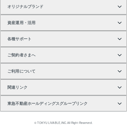
オリジナルブランド
新築一戸建ての購入
スピードAI査定
借りるときの流れ
マンション賃料データ
投資用不動産
不動産お役立ち情報
資産運用・活用
中古一戸建ての購入
不動産売却について
借りるガイド
賃貸管理プラン
事業用不動産
不動産AIアドバイザー Tellus Talk
当社売主リノベーションマンション
各種サポート
一棟リノベーションマンション L`GENTE（ルジェン
土地の購入
不動産査定について
リロケーションについて
マンション投資
マンションライブラリー
等価交換事業
テ）
ご契約者さまへ
不動産購入の流れ
売却サービス
貸すときの流れ
投資用マンション
人気マンションランキング
区分リノベーションマンション Lideas（リディアス）
不動産M&A
シニア向けサポート
ご利用について
投資用一棟レジデンスWELL SQUARE（ウェルスクエ
注目キーワード物件特集
不動産売却の流れ
貸すガイド
マンション一棟
暮らしに役立つ不動産メディア 「Lnote」
アセットマネジメント・出資
相続サポート
ご契約者さまサポートメニュー
ア）
関連リンク
購入ガイド
不動産買換えの流れ
アパート経営
不動産相場・不動産価格情報
不動産小口投資 LEGACIA（レガシア）
リフォームサポート
ご紹介・再契約特典
本人確認に関するお客様へのお願い
東急不動産ホールディングスグループリンク
売却ガイド
アパート投資用物件
不動産売却FAQ
入居者様専用-各種ご案内（賃貸）
金融商品取引について
すまいValue
多言語対応
English
繁体中文
簡体中文
これからご結婚される方に東急百貨店のブライダルク
© TOKYU LIVABLE,INC.All Right Reserved.
収益物件
不動産コラム・ニュース
東急こすもす会「こすもすWeb」
東急リバブル ソーシャルメディアポリシー
東急不動産
ラブ