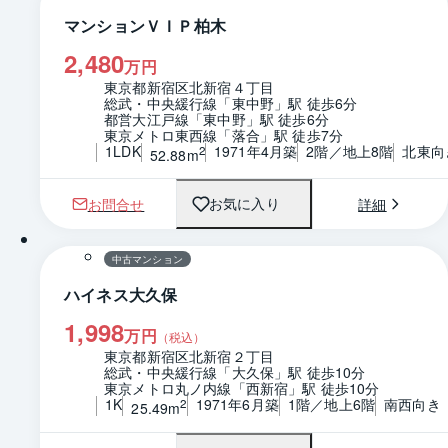
マンションＶＩＰ柏木
2,480
万円
東京都新宿区北新宿４丁目
総武・中央緩行線「東中野」駅 徒歩6分
都営大江戸線「東中野」駅 徒歩6分
東京メトロ東西線「落合」駅 徒歩7分
1LDK
1971年4月築
2階／地上8階
北東向
2
52.88m
お問合せ
詳細
お気に入り
1 / 0
中古マンション
ハイネス大久保
1,998
万円
（税込）
東京都新宿区北新宿２丁目
総武・中央緩行線「大久保」駅 徒歩10分
東京メトロ丸ノ内線「西新宿」駅 徒歩10分
1K
1971年6月築
1階／地上6階
南西向き
2
25.49m