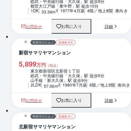
総武・中央緩行線「大久保」駅 徒歩9分
都営大江戸線「東中野」駅 徒歩10分
1DK
1977年4月築
4階／地上8階
東向き
2
33.34m
お問合せ
詳細
お気に入り
1 / 0
間取り
中古マンション
新価格 8/8
新宿サマリヤマンション
5,899
万円
（税込）
東京都新宿区北新宿１丁目
総武・中央緩行線「大久保」駅 徒歩5分
山手線「新大久保」駅 徒歩9分
2LDK
1980年7月築
6階／地上9階
南向き
2
57.06m
お問合せ
詳細
お気に入り
1 / 0
間取り
中古マンション
新価格 8/1
北新宿サマリヤマンション