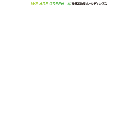
ご意見・お問い合わせ（金融商品取引専用の相談・お
人材サービスのご用命は 東急リバブルスタッフ株式会
ビル購入（ビル一棟）
不動産用語集
東急コミュニティー
問い合わせ窓口）
社まで
投資用不動産の売却査定
不動産なんでもネット相談室
保険募集におけるプライバシー・ポリシー
東北の逸品を贈ります 東北すぐれものセレクション
東急リバブル
ダイレクトメール（郵送物）・Eメールなどの送付停
事業用不動産の売却査定
住まいの税金
民泊の開業・運営のご相談は「ReINN株式会社」まで
東急住宅リース
止について
海外不動産
物件一括検索（購入＆賃貸）
宅地建物取引業者の皆様へ
学生情報センター（ナジック）
グループの一覧をもっと見る