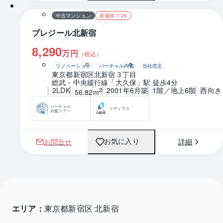
中古マンション
新価格 7/26
プレジール北新宿
8,290
万円
（税込）
リノベーション
バーチャル内覧
当社売主
東京都新宿区北新宿３丁目
総武・中央緩行線「大久保」駅 徒歩4分
2LDK
2001年6月築
1階／地上6階
西向き
2
56.82m
バーチャル
リディアス
内覧ツアー
お問合せ
詳細
お気に入り
エリア：
東京都新宿区 北新宿