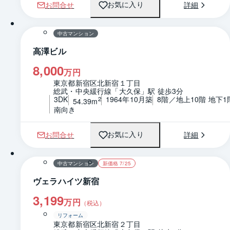
お問合せ
詳細
お気に入り
1 / 0
間取り
中古マンション
高澤ビル
8,000
万円
東京都新宿区北新宿１丁目
総武・中央緩行線「大久保」駅 徒歩3分
3DK
1964年10月築
8階／地上10階 地下1
2
54.39m
南向き
お問合せ
詳細
お気に入り
1 / 0
間取り
中古マンション
新価格 7/25
ヴェラハイツ新宿
3,199
万円
（税込）
リフォーム
東京都新宿区北新宿２丁目