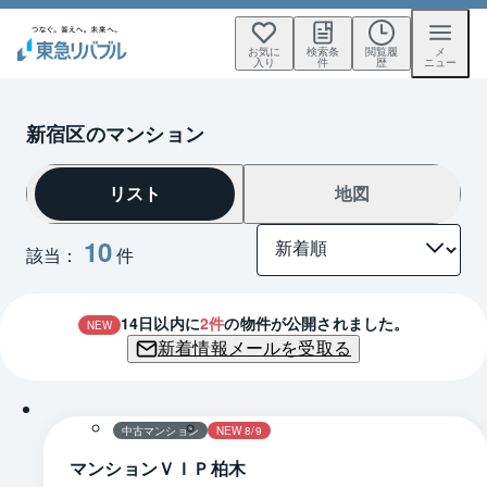
お気に
検索条
閲覧履
メ
入り
件
歴
ニュー
新宿区のマンション
リスト
地図
10
該当：
件
14
日以内に
2
件
の物件が公開されました。
NEW
新着情報メールを受取る
1 / 0
中古マンション
NEW 8/9
マンションＶＩＰ柏木