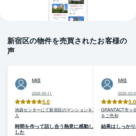
新宿区の物件を売買されたお客様の
声
M
様
M
様
2026-05-11
2026-03-0
5.0
5.
池袋
センター
にて
新宿区
の
マンション
を
ご購
GRANTACT市ヶ
入
を
ご売却
時間を作って話し合う熱意に感動しま
結果はしっかり
した