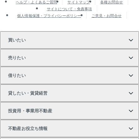
ヘルプ・よくあるご質問
サイトマップ
各種お問合せ
サイトについて・免責事項
個人情報保護・プライバシーポリシー
ご意見・お問合せ
買いたい
売りたい
買いたいTOP
借りたい
マンションの購入
売りたいTOP
貸したい・賃貸経営
新築・分譲マンションの購入
マンションの売却・査定
借りたいTOP
投資用・事業用不動産
中古マンションの購入
一戸建ての売却・査定
物件を借りる
貸したいTOP
不動産お役立ち情報
一戸建ての購入
土地の売却・査定
オフィス・店舗の賃貸
無料賃料査定
投資用・事業用不動産TOP