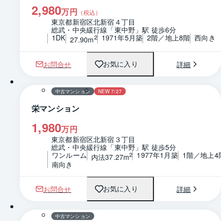
2,980
万円
（税込）
東京都新宿区北新宿４丁目
総武・中央緩行線「東中野」駅 徒歩6分
1DK
1971年5月築
2階／地上8階
西向き
2
27.90m
お問合せ
詳細
お気に入り
1 / 0
間取り
中古マンション
NEW 7/27
栄マンション
1,980
万円
東京都新宿区北新宿３丁目
総武・中央緩行線「東中野」駅 徒歩5分
ワンルーム
1977年1月築
1階／地上4
2
内法37.27m
南向き
お問合せ
詳細
お気に入り
1 / 0
間取り
中古マンション