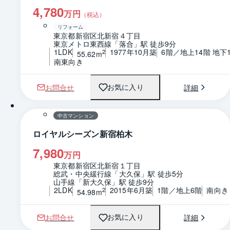
4,780
万円
（税込）
リフォーム
東京都新宿区北新宿４丁目
東京メトロ東西線「落合」駅 徒歩9分
1LDK
1977年10月築
6階／地上14階 地下
2
55.62m
南東向き
お問合せ
詳細
お気に入り
1 / 0
間取り
中古マンション
ロイヤルシーズン新宿柏木
7,980
万円
東京都新宿区北新宿１丁目
総武・中央緩行線「大久保」駅 徒歩5分
山手線「新大久保」駅 徒歩9分
2LDK
2015年6月築
1階／地上6階
南向き
2
54.98m
お問合せ
詳細
お気に入り
1 / 0
間取り