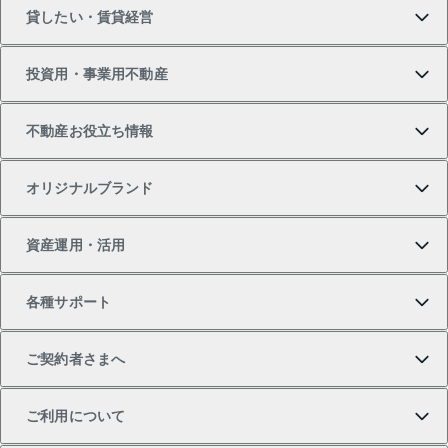
貸したい・賃貸経営
新築・分譲マンションの購入
マンションの売却・査定
借りたいTOP
投資用・事業用不動産
中古マンションの購入
一戸建ての売却・査定
物件を借りる
貸したいTOP
不動産お役立ち情報
一戸建ての購入
土地の売却・査定
オフィス・店舗の賃貸
無料賃料査定
投資用・事業用不動産TOP
オリジナルブランド
新築一戸建ての購入
スピードAI査定
借りるときの流れ
マンション賃料データ
投資用不動産
不動産お役立ち情報
資産運用・活用
中古一戸建ての購入
不動産売却について
借りるガイド
賃貸管理プラン
事業用不動産
不動産AIアドバイザー Tellus Talk
当社売主リノベーションマンション
各種サポート
一棟リノベーションマンション L`GENTE（ルジェン
土地の購入
不動産査定について
リロケーションについて
マンション投資
マンションライブラリー
等価交換事業
テ）
ご契約者さまへ
不動産購入の流れ
売却サービス
貸すときの流れ
投資用マンション
人気マンションランキング
区分リノベーションマンション Lideas（リディアス）
不動産M&A
シニア向けサポート
ご利用について
投資用一棟レジデンスWELL SQUARE（ウェルスクエ
注目キーワード物件特集
不動産売却の流れ
貸すガイド
マンション一棟
暮らしに役立つ不動産メディア 「Lnote」
アセットマネジメント・出資
相続サポート
ご契約者さまサポートメニュー
ア）