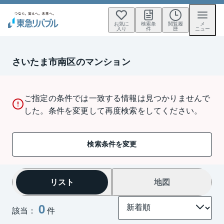
お気に
検索条
閲覧履
メ
入り
件
歴
ニュー
さいたま市南区のマンション
ご指定の条件では一致する情報は見つかりませんで
した。条件を変更して再度検索をしてください。
検索条件を変更
リスト
地図
0
該当：
件