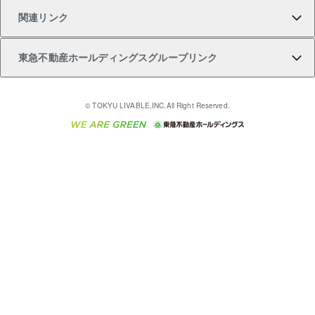
関連リンク
購入ガイド
不動産買換えの流れ
アパート経営
不動産相場・不動産価格情報
不動産小口投資 LEGACIA（レガシア）
リフォームサポート
ご紹介・再契約特典
本人確認に関するお客様へのお願い
東急不動産ホールディングスグループリンク
売却ガイド
アパート投資用物件
不動産売却FAQ
入居者様専用-各種ご案内（賃貸）
金融商品取引について
すまいValue
多言語対応
English
繁体中文
簡体中文
これからご結婚される方に東急百貨店のブライダルク
© TOKYU LIVABLE,INC.All Right Reserved.
収益物件
不動産コラム・ニュース
東急こすもす会「こすもすWeb」
東急リバブル ソーシャルメディアポリシー
東急不動産
ラブ
ご意見・お問い合わせ（金融商品取引専用の相談・お
人材サービスのご用命は 東急リバブルスタッフ株式会
ビル購入（ビル一棟）
不動産用語集
東急コミュニティー
問い合わせ窓口）
社まで
投資用不動産の売却査定
不動産なんでもネット相談室
保険募集におけるプライバシー・ポリシー
東北の逸品を贈ります 東北すぐれものセレクション
東急リバブル
ダイレクトメール（郵送物）・Eメールなどの送付停
事業用不動産の売却査定
住まいの税金
民泊の開業・運営のご相談は「ReINN株式会社」まで
東急住宅リース
止について
海外不動産
物件一括検索（購入＆賃貸）
宅地建物取引業者の皆様へ
学生情報センター（ナジック）
グループの一覧をもっと見る