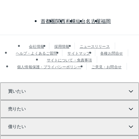
首都圏
関西
札幌
仙台
名古屋
福岡
会社情報
採用情報
ニュースリリース
ヘルプ・よくあるご質問
サイトマップ
各種お問合せ
サイトについて・免責事項
個人情報保護・プライバシーポリシー
ご意見・お問合せ
買いたい
売りたい
買いたいTOP
借りたい
マンションの購入
売りたいTOP