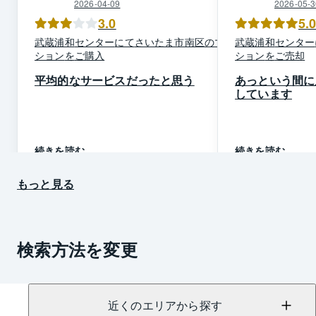
2026-04-09
2026-05-3
3.0
5.
武蔵浦和
センター
にて
さいたま市南区
の
マン
武蔵浦和
センター
ション
を
ご購入
ション
を
ご売却
平均的なサービスだったと思う
あっという間に
しています
続きを読む
続きを読む
もっと見る
検索方法を変更
近くのエリアから探す