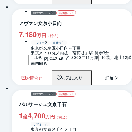
中古マンション
新価格 8/8
アヴァン文京小日向
7,180
万円
（税込）
リフォーム
当社売主
東京都文京区小日向４丁目
東京メトロ丸ノ内線「茗荷谷」駅 徒歩3分
1LDK
2000年11月築
10階／地上12階
2
内法42.46m
南西向き
お問合せ
詳細
お気に入り
1 / 0
中古マンション
新価格 8/7
パルサージュ文京千石
1
4,700
億
万円
（税込）
リフォーム
東京都文京区千石２丁目