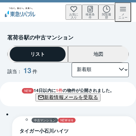
お気に
検索条
閲覧履
メ
入り
件
歴
ニュー
茗荷谷駅の中古マンション
リスト
地図
13
該当：
件
14
日以内に
1
件
の物件が公開されました。
NEW
新着情報メールを受取る
1 / 0
間取り
中古マンション
NEW 8/6
タイガー小石川ハイツ