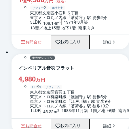
億
万円
（税込）
リフォーム
当社売主
東京都文京区小石川５丁目
東京メトロ丸ノ内線「茗荷谷」駅 徒歩2分
3LDK
1971年3月築
2
106.14m
13階／地上15階 地下1階
南東向き
お問合せ
詳細
お気に入り
1 / 0
間取り
中古マンション
インペリアル音羽フラット
4,980
万円
OPEN
リフォーム
東京都文京区音羽１丁目
東京メトロ有楽町線「護国寺」駅 徒歩5分
東京メトロ有楽町線「江戸川橋」駅 徒歩9分
東京メトロ丸ノ内線「茗荷谷」駅 徒歩13分
1LDK
1983年11月築
1階／地上6階
南西
2
45.22m
お問合せ
詳細
お気に入り
1 / 0
間取り