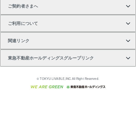
ご契約者さまへ
不動産購入の流れ
売却サービス
貸すときの流れ
投資用マンション
人気マンションランキング
区分リノベーションマンション Lideas（リディアス）
不動産M&A
シニア向けサポート
ご利用について
投資用一棟レジデンスWELL SQUARE（ウェルスクエ
注目キーワード物件特集
不動産売却の流れ
貸すガイド
マンション一棟
暮らしに役立つ不動産メディア 「Lnote」
アセットマネジメント・出資
相続サポート
ご契約者さまサポートメニュー
ア）
関連リンク
購入ガイド
不動産買換えの流れ
アパート経営
不動産相場・不動産価格情報
不動産小口投資 LEGACIA（レガシア）
リフォームサポート
ご紹介・再契約特典
本人確認に関するお客様へのお願い
東急不動産ホールディングスグループリンク
売却ガイド
アパート投資用物件
不動産売却FAQ
入居者様専用-各種ご案内（賃貸）
金融商品取引について
すまいValue
多言語対応
English
繁体中文
簡体中文
これからご結婚される方に東急百貨店のブライダルク
© TOKYU LIVABLE,INC.All Right Reserved.
収益物件
不動産コラム・ニュース
東急こすもす会「こすもすWeb」
東急リバブル ソーシャルメディアポリシー
東急不動産
ラブ
ご意見・お問い合わせ（金融商品取引専用の相談・お
人材サービスのご用命は 東急リバブルスタッフ株式会
ビル購入（ビル一棟）
不動産用語集
東急コミュニティー
問い合わせ窓口）
社まで
投資用不動産の売却査定
不動産なんでもネット相談室
保険募集におけるプライバシー・ポリシー
東北の逸品を贈ります 東北すぐれものセレクション
東急リバブル
ダイレクトメール（郵送物）・Eメールなどの送付停
事業用不動産の売却査定
住まいの税金
民泊の開業・運営のご相談は「ReINN株式会社」まで
東急住宅リース
止について