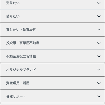
売りたい
買いたいTOP
借りたい
マンションの購入
売りたいTOP
貸したい・賃貸経営
新築・分譲マンションの購入
マンションの売却・査定
借りたいTOP
投資用・事業用不動産
中古マンションの購入
一戸建ての売却・査定
物件を借りる
貸したいTOP
不動産お役立ち情報
一戸建ての購入
土地の売却・査定
オフィス・店舗の賃貸
無料賃料査定
投資用・事業用不動産TOP
オリジナルブランド
新築一戸建ての購入
スピードAI査定
借りるときの流れ
マンション賃料データ
投資用不動産
不動産お役立ち情報
資産運用・活用
中古一戸建ての購入
不動産売却について
借りるガイド
賃貸管理プラン
事業用不動産
不動産AIアドバイザー Tellus Talk
当社売主リノベーションマンション
各種サポート
一棟リノベーションマンション L`GENTE（ルジェン
土地の購入
不動産査定について
リロケーションについて
マンション投資
マンションライブラリー
等価交換事業
テ）