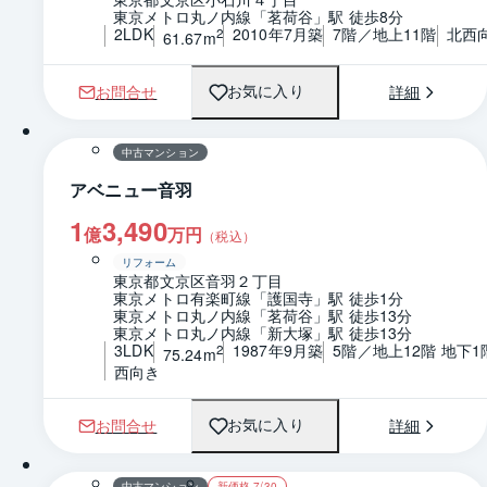
東京メトロ丸ノ内線「茗荷谷」駅 徒歩8分
2LDK
2010年7月築
7階／地上11階
北西
2
61.67m
お問合せ
詳細
お気に入り
1 / 0
間取り
中古マンション
アベニュー音羽
1
3,490
億
万円
（税込）
リフォーム
東京都文京区音羽２丁目
東京メトロ有楽町線「護国寺」駅 徒歩1分
東京メトロ丸ノ内線「茗荷谷」駅 徒歩13分
東京メトロ丸ノ内線「新大塚」駅 徒歩13分
3LDK
1987年9月築
5階／地上12階 地下1
2
75.24m
西向き
お問合せ
詳細
お気に入り
1 / 0
間取り
中古マンション
新価格 7/30