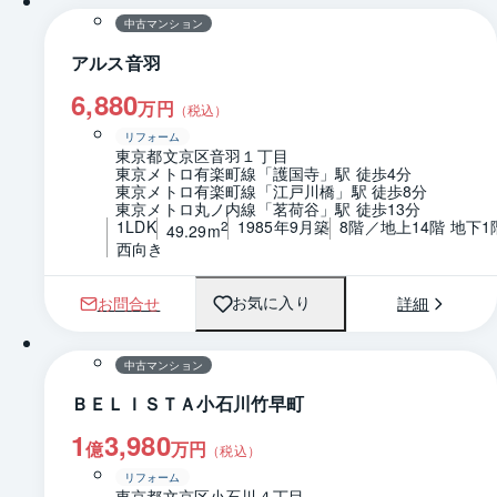
中古マンション
アルス音羽
6,880
万円
（税込）
リフォーム
東京都文京区音羽１丁目
東京メトロ有楽町線「護国寺」駅 徒歩4分
東京メトロ有楽町線「江戸川橋」駅 徒歩8分
東京メトロ丸ノ内線「茗荷谷」駅 徒歩13分
1LDK
1985年9月築
8階／地上14階 地下1
2
49.29m
西向き
お問合せ
詳細
お気に入り
1 / 0
間取り
中古マンション
ＢＥＬＩＳＴＡ小石川竹早町
1
3,980
億
万円
（税込）
リフォーム
東京都文京区小石川４丁目