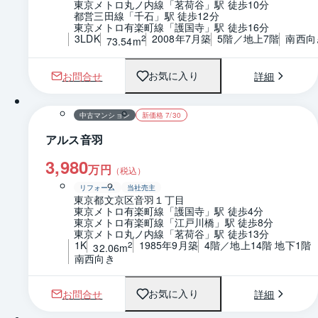
東京メトロ丸ノ内線「茗荷谷」駅 徒歩10分
都営三田線「千石」駅 徒歩12分
東京メトロ有楽町線「護国寺」駅 徒歩16分
3LDK
2008年7月築
5階／地上7階
南西向
2
73.54m
お問合せ
詳細
お気に入り
1 / 0
間取り
中古マンション
新価格 7/30
アルス音羽
3,980
万円
（税込）
リフォーム
当社売主
東京都文京区音羽１丁目
東京メトロ有楽町線「護国寺」駅 徒歩4分
東京メトロ有楽町線「江戸川橋」駅 徒歩8分
東京メトロ丸ノ内線「茗荷谷」駅 徒歩13分
1K
1985年9月築
4階／地上14階 地下1階
2
32.06m
南西向き
お問合せ
詳細
お気に入り
1 / 0
間取り