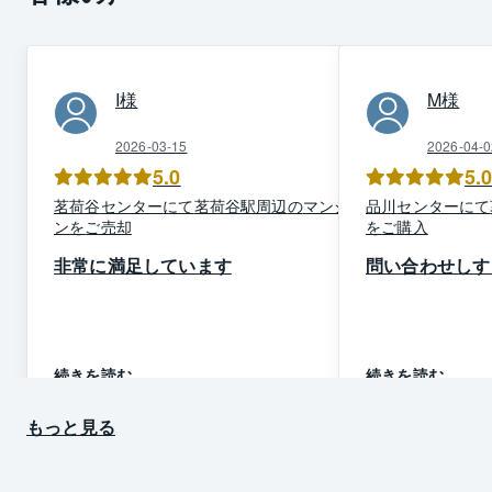
I
様
M
様
2026-03-15
2026-04-0
5.0
5.
茗荷谷
センター
にて
茗荷谷駅周辺
の
マンショ
品川
センター
にて
ン
を
ご売却
を
ご購入
非常に満足しています
問い合わせしす
続きを読む
続きを読む
もっと見る