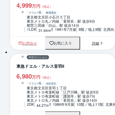
4,999
万円
（税込）
リフォーム
耐震適合
東京都文京区小石川５丁目
東京メトロ丸ノ内線「茗荷谷」駅 徒歩9分
都営三田線「白山」駅 徒歩14分
1LDK
1981年7月築
9階／地上9階
北西向
2
31.64m
お問合せ
詳細
お気に入り
1 / 0
間取り
中古マンション
東急ドエル・アルス音羽Ⅱ
6,980
万円
（税込）
リフォーム
当社売主
東京都文京区音羽１丁目
東京メトロ有楽町線「江戸川橋」駅 徒歩5分
東京メトロ有楽町線「護国寺」駅 徒歩7分
東京メトロ丸ノ内線「茗荷谷」駅 徒歩14分
2DK
1986年9月築
10階／地上11階
北東
2
44.27m