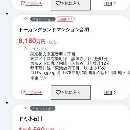
お問合せ
詳細
お気に入り
1 / 0
間取り
中古マンション
新価格 8/3
トーカングランドマンション音羽
8,180
万円
（税込）
リフォーム
東京都文京区音羽２丁目
東京メトロ有楽町線「護国寺」駅 徒歩1分
東京メトロ丸ノ内線「茗荷谷」駅 徒歩12分
都電荒川線「東池袋四丁目」駅 徒歩16分
2LDK
1978年6月築
8階／地上11階 地下1
2
69.05m
南東向き
お問合せ
詳細
お気に入り
1 / 0
間取り
中古マンション
ドミ小石川
1
4,580