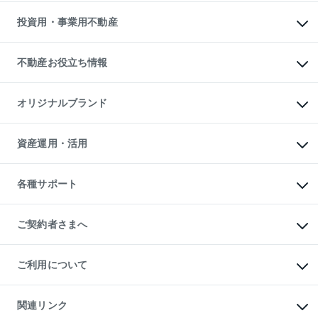
借りるガイド
不動産売却の流れ
無料賃料査定
多言語対応
不動産買換えの流れ
マンション賃料データ
投資用・事業用不動産
売却ガイド
賃貸管理プラン
English
繁体中文
簡体中文
リロケーションについて
投資用不動産
貸すときの流れ
事業用不動産
不動産お役立ち情報
貸すガイド
マンション投資
投資用マンション
不動産AIアドバイザー Tellus Talk
マンション一棟
マンションライブラリー
オリジナルブランド
アパート経営
人気マンションランキング
アパート投資用物件
暮らしに役立つ不動産メディア

収益物件
当社売主リノベーションマンション
「Lnote」
ビル購入（ビル一棟）
一棟リノベーションマンション

資産運用・活用
不動産相場・不動産価格情報
投資用不動産の売却査定
L`GENTE（ルジェンテ）
不動産売却FAQ
事業用不動産の売却査定
区分リノベーションマンション

不動産コラム・ニュース
等価交換事業
海外不動産
Lideas（リディアス）
不動産用語集
不動産M&A
各種サポート
投資用一棟レジデンスWELL

不動産なんでもネット相談室
アセットマネジメント・出資
SQUARE（ウェルスクエア）
住まいの税金
不動産小口投資

シニア向けサポート
物件一括検索（購入＆賃貸）
LEGACIA（レガシア）
相続サポート
ご契約者さまへ
リフォームサポート
ご契約者さまサポートメニュー
ご紹介・再契約特典
ご利用について
入居者様専用-各種ご案内（賃貸）
東急こすもす会「こすもすWeb」
本人確認に関するお客様へのお願い
金融商品取引について
関連リンク
東急リバブル ソーシャルメディアポリシー