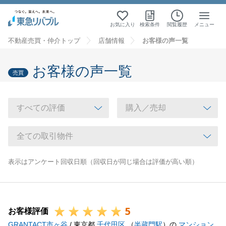
お気に入り
検索条件
閲覧履歴
メニュー
不動産売買・仲介トップ
店舗情報
お客様の声一覧
お客様の声一覧
売買
表示はアンケート回収日順（回収日が同じ場合は評価が高い順）
5
お客様評価
GRANTACT市ヶ谷
/ 東京都
千代田区
（
半蔵門駅
）の
マンション