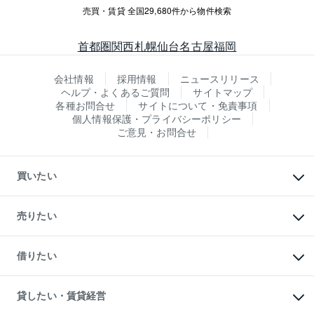
売買・賃貸 全国29,680件から物件検索
首都圏
関西
札幌
仙台
名古屋
福岡
会社情報
採用情報
ニュースリリース
ヘルプ・よくあるご質問
サイトマップ
各種お問合せ
サイトについて・免責事項
個人情報保護・プライバシーポリシー
ご意見・お問合せ
買いたい
マンションの購入
新築・分譲マンションの購入
売りたい
中古マンションの購入
一戸建ての購入
マンションの売却・査定
新築一戸建ての購入
一戸建ての売却・査定
借りたい
中古一戸建ての購入
土地の売却・査定
土地の購入
スピードAI査定
不動産購入の流れ
物件を借りる
不動産売却について
注目キーワード物件特集
オフィス・店舗の賃貸
貸したい・賃貸経営
不動産査定について
購入ガイド
借りるときの流れ
売却サービス