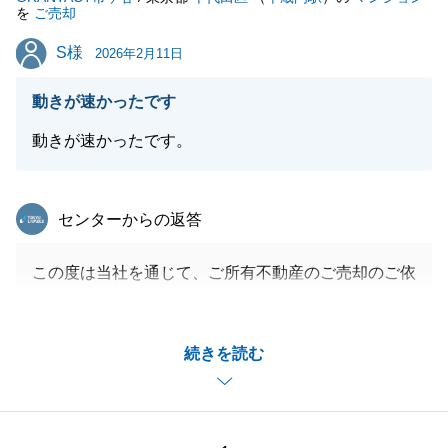
を
ご売却
S様
S様
2026年2月11日
動きが速かったです
動きが速かったです。
東急リバブル
センターからの返答
この度は当社を通じて、ご所有不動産のご売却のご依
頼をいただき、誠にありがとうございました。
お住替え先は別会社での購入でしたが、売り買い通じ
続きを読む
てスムーズにお取引ができたことでご満足いただけま
したこと、嬉しく思います。
またの機会がございましたら、いつでもお声がけくだ
さいませ。