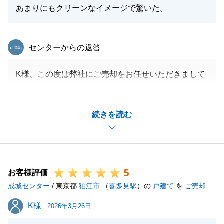
あまりにもクリーンなイメージで驚いた。
東急リバブル
センターからの返答
K様、この度は弊社にご売却をお任せいただきまして
誠にありがとうございました。
ご内覧者様2組でそのうちの1組の方が無事にご成約
続きを読む
いただけたことは、
K様が丁寧にご自宅を使用されていたからだと思いま
す。
今後ともお付き合いさせていただけると、とても嬉し
5
いです。
お客様評価
成城センター
/ 東京都
狛江市
（
喜多見駅
）の
戸建て
を
ご売却
K様
K様
2026年3月26日
閉じる