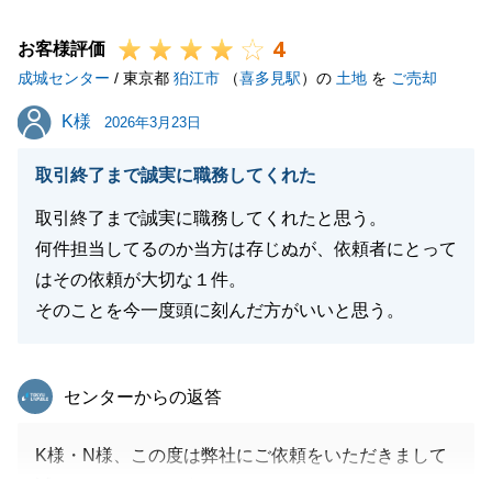
4
お客様評価
成城センター
/ 東京都
狛江市
（
喜多見駅
）の
土地
を
ご売却
閉じる
K様
K様
2026年3月23日
取引終了まで誠実に職務してくれた
取引終了まで誠実に職務してくれたと思う。
何件担当してるのか当方は存じぬが、依頼者にとって
はその依頼が大切な１件。
そのことを今一度頭に刻んだ方がいいと思う。
東急リバブル
センターからの返答
K様・N様、この度は弊社にご依頼をいただきまして
誠にありがとうございました。