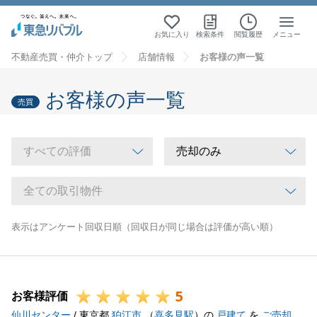
お気に入り
検索条件
閲覧履歴
メニュー
不動産売買・仲介トップ
店舗情報
お客様の声一覧
お客様の声一覧
売買
表示はアンケート回収日順（回収日が同じ場合は評価が高い順）
5
お客様評価
仙川センター
/ 東京都
狛江市
（
喜多見駅
）の
戸建て
を
ご売却