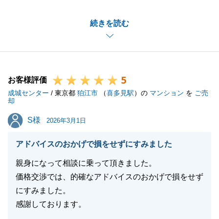
道路の許可や建築の申請でご契約から１年ほど時間を
続きを読む
要しましたが、
無事にお引渡しを迎えることができて良かったです。
細かな配慮が欠けてしまう部分がありご迷惑をおかけ
してしまいましたが、肝に銘じて精進して参ります。
5
お客様評価
成城センター
/ 東京都
狛江市
（
喜多見駅
）の
マンション
を
ご売
却
閉じる
S様
S様
2026年3月1日
アドバイスのおかげで損をせずにすみました
親身になって相談に乗って頂きました。
価格交渉では、的確なアドバイスのおかげで損をせず
にすみました。
感謝しております。