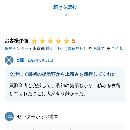
続きを読む
があったからこそでございます。
感謝申し上げます。
お取引は全て完了しましたが、今後とも末永いお付き
合いをよろしくお願いいたします。
5
お客様評価
綱島センター
/ 東京都
世田谷区
（
喜多見駅
）の
戸建て
を
ご売却
閉じる
E様
E様
2026年6月21日
交渉して最初の提示額から上積みを獲得してくれた
買取業者と交渉して、最初の提示額から上積みを獲得
してくれたことは大変有り難かった。
東急リバブル
センターからの返答