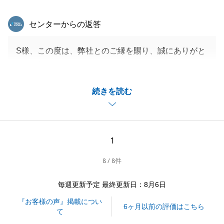
東急リバブル
センターからの返答
S様、この度は、弊社とのご縁を賜り、誠にありがと
うございます。
お褒めのお言葉も、大変嬉しく拝読させていただきま
続きを読む
した。
お買替で、これから今後のお付き合いもございますの
で、気持ちを引き締めて参ります。
引き続き、お役に立てるよう尽力いたしますので、ど
1
うぞよろしくお願いいたします。
8 / 8件
毎週更新予定 最終更新日：8月6日
閉じる
『お客様の声』掲載につい
6ヶ月以前の評価はこちら
て