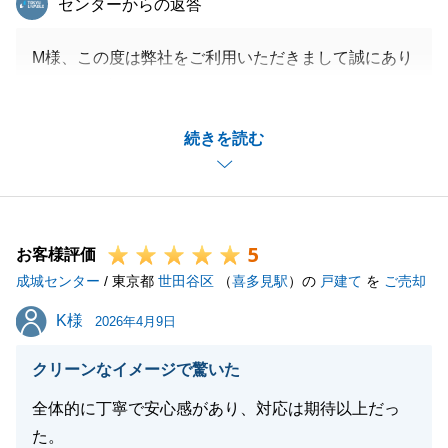
センターからの返答
M様、この度は弊社をご利用いただきまして誠にあり
がとうございます。
また、ありがたいお言葉も頂戴しまして大変光栄でご
続きを読む
ざいます。
今後も多くのお客様のお力になれるよう社員一同精進
してまいります。
不動産に関してご相談事がございましたらお気軽にご
5
連絡いただけますと幸いです。
お客様評価
成城センター
引き続き末永いお付き合いのほどよろしくお願い申し
/ 東京都
世田谷区
（
喜多見駅
）の
戸建て
を
ご売却
上げます。
K様
K様
2026年4月9日
クリーンなイメージで驚いた
閉じる
全体的に丁寧で安心感があり、対応は期待以上だっ
た。