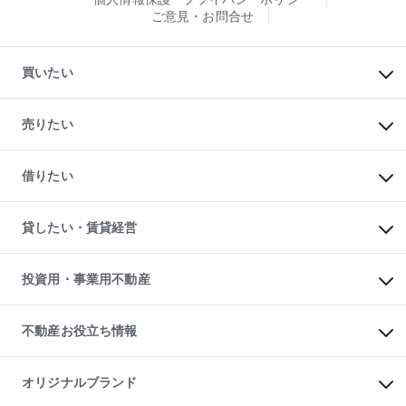
ご意見・お問合せ
買いたい
マンションの購入
新築・分譲マンションの購入
売りたい
中古マンションの購入
一戸建ての購入
マンションの売却・査定
新築一戸建ての購入
一戸建ての売却・査定
借りたい
中古一戸建ての購入
土地の売却・査定
土地の購入
スピードAI査定
不動産購入の流れ
物件を借りる
不動産売却について
注目キーワード物件特集
オフィス・店舗の賃貸
貸したい・賃貸経営
不動産査定について
購入ガイド
借りるときの流れ
売却サービス
借りるガイド
不動産売却の流れ
無料賃料査定
多言語対応
不動産買換えの流れ
マンション賃料データ
投資用・事業用不動産
売却ガイド
賃貸管理プラン
English
繁体中文
簡体中文
リロケーションについて
投資用不動産
貸すときの流れ
事業用不動産
不動産お役立ち情報
貸すガイド
マンション投資
投資用マンション
不動産AIアドバイザー Tellus Talk
マンション一棟
マンションライブラリー
オリジナルブランド
アパート経営
人気マンションランキング
アパート投資用物件