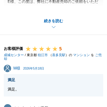
E様、この度は、弊社に不動産売却のご依頼をいただ
き誠にありがとうございました。
今回は、以前お取引のあった、ご親戚様からのご紹介
続きを読む
でしたが、ご満足のいただけるお取引に
なり、私自身も非常に嬉しく思っております。
お取引は完了しましたが、これからも末永いお付き合
いを
5
していただければと存じておりますので、身の回りで
お客様評価
成城センター
不動産のことにお困りの方がもしいらっしゃれば
/ 東京都
狛江市
（
喜多見駅
）の
マンション
を
ご売
却
是非、ご紹介のほど宜しくお願いいたします。
M様
M様
2026年5月18日
満足
閉じる
満足。
東急リバブル