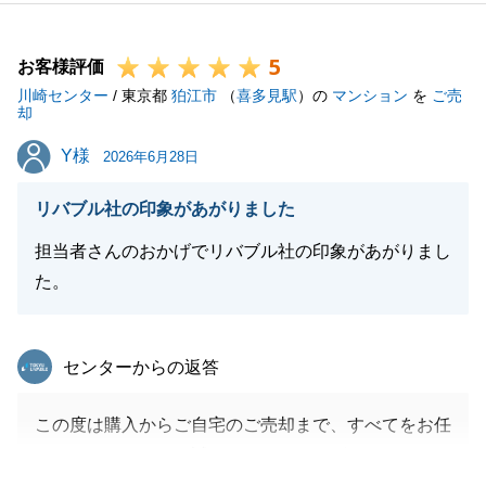
とができたからこそ、今回の早期成約に繋がりまし
た。
5
心より感謝申し上げます。
お客様評価
川崎センター
今後も不動産に関してお困りのことやご不明な点がご
/ 東京都
狛江市
（
喜多見駅
）の
マンション
を
ご売
却
ざいましたら、いつでもお気軽にご連絡下さい。
Y様
Y様
今後とも東急リバブルをご愛顧賜りますよう、よろし
2026年6月28日
くお願い申し上げます。
リバブル社の印象があがりました
担当者さんのおかげでリバブル社の印象があがりまし
た。
閉じる
東急リバブル
センターからの返答
この度は購入からご自宅のご売却まで、すべてをお任
せいただきまして、誠にありがとうございました。
お取引を無事に完了できましたのは、Y様のお力添え