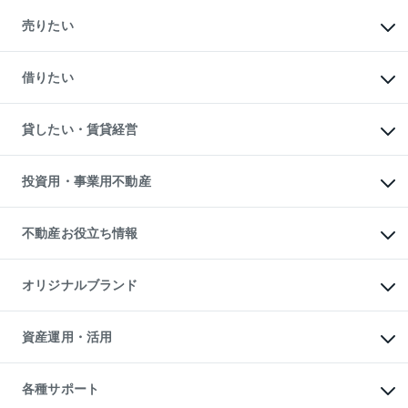
マンションの購入
新築・分譲マンションの購入
売りたい
中古マンションの購入
一戸建ての購入
マンションの売却・査定
新築一戸建ての購入
一戸建ての売却・査定
借りたい
中古一戸建ての購入
土地の売却・査定
土地の購入
スピードAI査定
不動産購入の流れ
物件を借りる
不動産売却について
注目キーワード物件特集
オフィス・店舗の賃貸
貸したい・賃貸経営
不動産査定について
購入ガイド
借りるときの流れ
売却サービス
借りるガイド
不動産売却の流れ
無料賃料査定
多言語対応
不動産買換えの流れ
マンション賃料データ
投資用・事業用不動産
売却ガイド
賃貸管理プラン
English
繁体中文
簡体中文
リロケーションについて
投資用不動産
貸すときの流れ
事業用不動産
不動産お役立ち情報
貸すガイド
マンション投資
投資用マンション
不動産AIアドバイザー Tellus Talk
マンション一棟
マンションライブラリー
オリジナルブランド
アパート経営
人気マンションランキング
アパート投資用物件
暮らしに役立つ不動産メディア

収益物件
当社売主リノベーションマンション
「Lnote」
ビル購入（ビル一棟）
一棟リノベーションマンション

資産運用・活用
不動産相場・不動産価格情報
投資用不動産の売却査定
L`GENTE（ルジェンテ）
不動産売却FAQ
事業用不動産の売却査定
区分リノベーションマンション

不動産コラム・ニュース
等価交換事業
海外不動産
Lideas（リディアス）
不動産用語集
不動産M&A
各種サポート
投資用一棟レジデンスWELL

不動産なんでもネット相談室
アセットマネジメント・出資
SQUARE（ウェルスクエア）