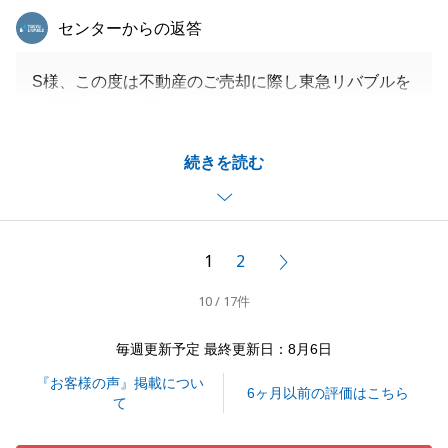
東急リバブル
センターからの返答
S様、この度は不動産のご売却に際し東急リバブルを
ご利用いただき誠にありがとうございました。
売買契約から残代金決済までは長期にわたる計画でし
続きを読む
たが、無事お引渡しを迎える事ができました事、私も
嬉しい限りです。
今後も不動産の事で何かお役に立てる事がございまし
たら、お気兼ねなくご連絡下さいませ。
1
2
次へ
10 / 17件
閉じる
毎週更新予定 最終更新日：8月6日
『お客様の声』掲載につい
6ヶ月以前の評価はこちら
て