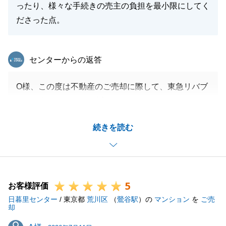
ったり、様々な手続きの売主の負担を最小限にしてく
ださった点。
東急リバブル
センターからの返答
O様、この度は不動産のご売却に際して、東急リバブ
ルにお任せいただき、誠にありがとうございました。
お住替えのタイミング等、スケジュール調整にご協力
続きを読む
いただき重ねて御礼申し上げます。
今後も不動産の事で何かお役に立てることがございま
したら、お気兼ねなくお尋ねくださいませ。
5
お客様評価
日暮里センター
/ 東京都
荒川区
（
鶯谷駅
）の
マンション
を
ご売
閉じる
却
A様