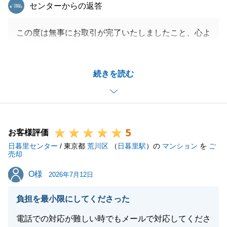
東急リバブル
センターからの返答
この度は無事にお取引が完了いたしましたこと、心よ
り御礼申し上げます。
H様のご丁寧かつ迅速なご対応のおかげで、最後まで
続きを読む
安心して進めることができました。
また、私の対応についても身に余る温かいお言葉をい
ただき、大変光栄に思っております。
H様のお言葉を励みに、今後もより良いコミュニケー
5
ションを心がけてまいります。
お客様評価
日暮里センター
また何かお力になれることがございましたら、いつで
/ 東京都
荒川区
（
日暮里駅
）の
マンション
を
ご
売却
もお気軽にお声がけくださいませ。
O様
O様
2026年7月12日
負担を最小限にしてくださった
閉じる
電話での対応が難しい時でもメールで対応してくださ