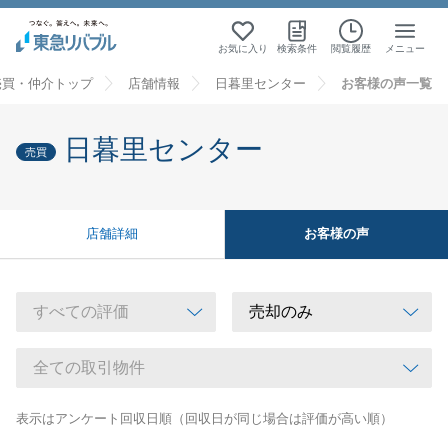
お気に入り
検索条件
閲覧履歴
メニュー
売買・仲介トップ
店舗情報
日暮里センター
お客様の声一覧
日暮里センター
売買
お客様の声
店舗詳細
表示はアンケート回収日順（回収日が同じ場合は評価が高い順）