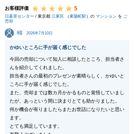
5
また不動産にてお困り事がございましたらお気軽にお
お客様評価
日暮里センター
申し付けください。
/ 東京都
江東区
（
東陽町駅
）の
マンション
を
ご
売却
I様
I様
2026年7月10日
閉じる
かゆいところに手が届く感じでした
今回の売却について知人に相談したところ、担当者さ
んを紹介してくれました。
担当者さんの最初のプレゼンが素晴らしく、かゆいと
ころに手が届く感じでした。
また、売却までは数カ月かかるものと覚悟していまし
たが、あっという間に決まりとても助かりました。
何か機会が有りましたらまたお世話になりたいと思い
ます。
とても満足しています。