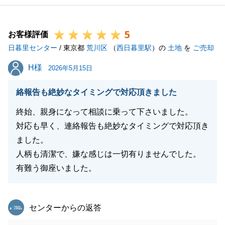
長期間にわたるお住替えだったかと思いますが、素敵
なお住まいが見つかったことは大変嬉しく思います。
5
暫く慌ただしい日々だったかともいますが、新天地で
お客様評価
日暮里センター
も素敵な新生活をお送りできることを願っておりま
/ 東京都
荒川区
（
西日暮里駅
）の
土地
を
ご売却
す。
H様
H様
2026年5月15日
また、お力になれるようなタイミングがございました
らお気軽にお声掛けくださいませ。
絡報告も絶妙なタイミングで対応頂きました
この度はありがとうございました。
終始、親身になって相談に乗って下さいました。
対応も早く、連絡報告も絶妙なタイミングで対応頂き
ました。
閉じる
人柄も清潔で、嫌な感じは一切有りませんでした。
有難う御座いました。
東急リバブル
センターからの返答