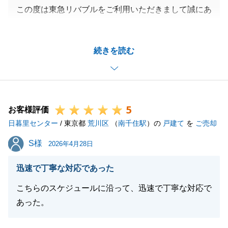
この度は東急リバブルをご利用いただきまして誠にあ
りがとうございました。
お住替えも伴うご売却となり、当初はご不安もあった
続きを読む
かと思いますが、皆様のご協力をいただきましたおか
げでお取引完了までスムーズに行うことができまし
た。
今後も税金の手続き等、慣れないことも多いかと思い
5
ますが、いつでもお気軽にお声掛けくださいませ。
お客様評価
日暮里センター
今後とも、東急リバブルをよろしくお願いいたしま
/ 東京都
荒川区
（
南千住駅
）の
戸建て
を
ご売却
す。
S様
S様
2026年4月28日
迅速で丁寧な対応であった
閉じる
こちらのスケジュールに沿って、迅速で丁寧な対応で
あった。