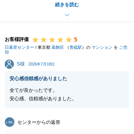
続きを読む
上げます。
K様、M様がいつも温かくご協力くださり、私どもを
信頼してお任せいただいたからこそ、最後まで円滑に
進めることができました。
5
誠にありがとうございました。
お客様評価
日暮里センター
また、私の過去の経験や対応につきまして、身に余る
/ 東京都
葛飾区
（
青砥駅
）の
マンション
を
ご売
却
温かいお言葉を頂戴し、大変光栄に思っております。
S様
S様
「安心感があった」と言っていただけたことは、不動
2026年7月18日
産の仕事に携わる者として何よりの喜びであり、大き
安心感信頼感がありました
な励みとなります。
無事にお引渡しを迎えられましたのも、K様、M様の
全てが良かったです。
ご理解とご協力あってこそでございます。
安心感、信頼感がありました。
大切なお取引のお手伝いができましたこと、深く感謝
申し上げます。
東急リバブル
センターからの返答
お取引は一区切りとなりますが、今後とも何かお困り
事やご相談などがございましたら、いつでもお気軽に