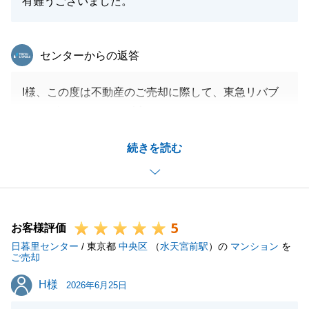
有難うございました。
東急リバブル
センターからの返答
I様、この度は不動産のご売却に際して、東急リバブ
ルにお任せいただき、誠にありがとうございました。
タイミングも良く、I様に良い購入先をご紹介でき私
続きを読む
も嬉しい限りです。
今後も不動産の事で何かお役に立てる事がございまし
たら、お気兼ねなくお尋ねくださいませ。
5
お客様評価
日暮里センター
/ 東京都
中央区
（
水天宮前駅
）の
マンション
を
閉じる
ご売却
H様
H様
2026年6月25日