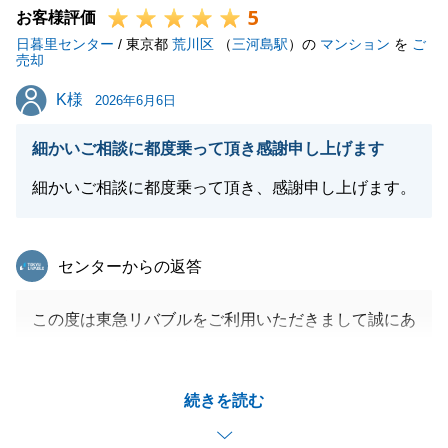
5
お客様評価
日暮里センター
/ 東京都
荒川区
（
三河島駅
）の
マンション
を
ご
売却
閉じる
K様
K様
2026年6月6日
細かいご相談に都度乗って頂き感謝申し上げます
細かいご相談に都度乗って頂き、感謝申し上げます。
東急リバブル
センターからの返答
この度は東急リバブルをご利用いただきまして誠にあ
りがとうございました。
今回はお住替えも絡むご売却ということで選択肢もい
続きを読む
くつかあったなかで、タイミングもよくご条件に沿っ
た買主様が見つかり私も安心しております。