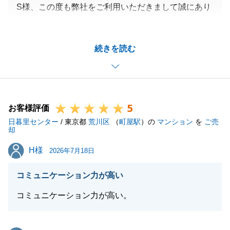
S様、この度も弊社をご利用いただきまして誠にあり
お声がけくださいませ。
がとうございました。
また、「全てが良かった」「安心感、信頼感があっ
続きを読む
た」というこの上ないお褒めの言葉を頂戴し、身に余
閉じる
る思いでございます。
不動産に関することに限らず、何か気になることやお
困り事がございましたら、いつでもお気軽にご連絡下
5
さい。
お客様評価
日暮里センター
この度は誠にありがとうございました。
/ 東京都
荒川区
（
町屋駅
）の
マンション
を
ご売
却
H様
H様
2026年7月18日
閉じる
コミュニケーション力が高い
コミュニケーション力が高い。