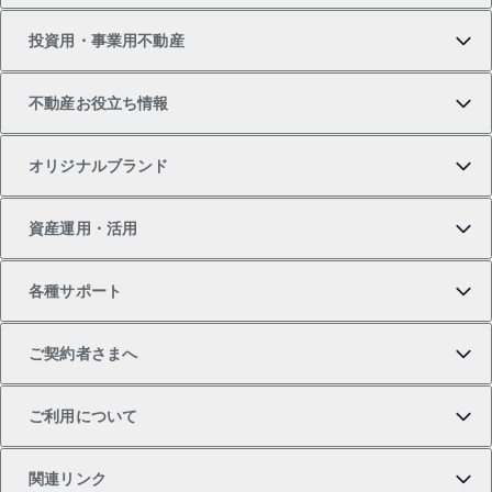
投資用・事業用不動産
中古マンションの購入
一戸建ての売却・査定
物件を借りる
貸したいTOP
不動産お役立ち情報
一戸建ての購入
土地の売却・査定
オフィス・店舗の賃貸
無料賃料査定
投資用・事業用不動産TOP
オリジナルブランド
新築一戸建ての購入
スピードAI査定
借りるときの流れ
マンション賃料データ
投資用不動産
不動産お役立ち情報
資産運用・活用
中古一戸建ての購入
不動産売却について
借りるガイド
賃貸管理プラン
事業用不動産
不動産AIアドバイザー Tellus Talk
当社売主リノベーションマンション
各種サポート
一棟リノベーションマンション L`GENTE（ルジェン
土地の購入
不動産査定について
リロケーションについて
マンション投資
マンションライブラリー
等価交換事業
テ）
ご契約者さまへ
不動産購入の流れ
売却サービス
貸すときの流れ
投資用マンション
人気マンションランキング
区分リノベーションマンション Lideas（リディアス）
不動産M&A
シニア向けサポート
ご利用について
投資用一棟レジデンスWELL SQUARE（ウェルスクエ
注目キーワード物件特集
不動産売却の流れ
貸すガイド
マンション一棟
暮らしに役立つ不動産メディア 「Lnote」
アセットマネジメント・出資
相続サポート
ご契約者さまサポートメニュー
ア）
関連リンク