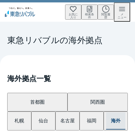
お気に
検索条
閲覧履
メ
入り
件
歴
ニュー
東急リバブルの海外拠点
海外拠点一覧
首都圏
関西圏
海外
札幌
仙台
名古屋
福岡