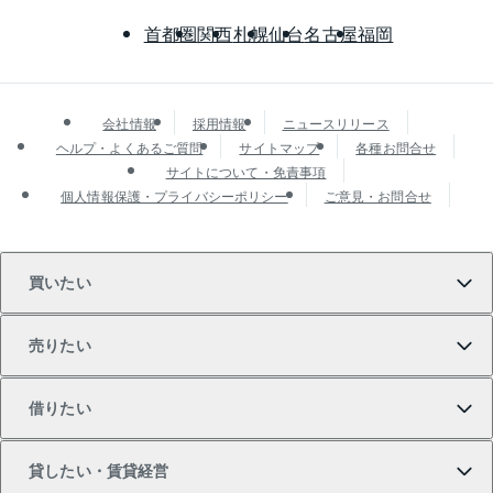
首都圏
関西
札幌
仙台
名古屋
福岡
会社情報
採用情報
ニュースリリース
ヘルプ・よくあるご質問
サイトマップ
各種お問合せ
サイトについて・免責事項
個人情報保護・プライバシーポリシー
ご意見・お問合せ
買いたい
売りたい
買いたいTOP
借りたい
マンションの購入
売りたいTOP
貸したい・賃貸経営
新築・分譲マンションの購入
マンションの売却・査定
借りたいTOP