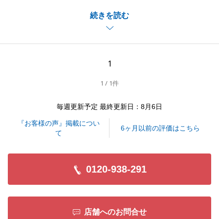
お取引の中で突発的な出来事もございましたが、無事
続きを読む
お引き渡しができました。
O様の資産形成の一つとして携われましたこと、大変
うれしく思います。
今後もお取引の際は、ご相談いただけますと幸いで
1
す。
1 / 1件
この度は、誠にありがとうございました。
毎週更新予定 最終更新日：8月6日
『お客様の声』掲載につい
閉じる
6ヶ月以前の評価はこちら
て
0120-938-291
店舗へのお問合せ