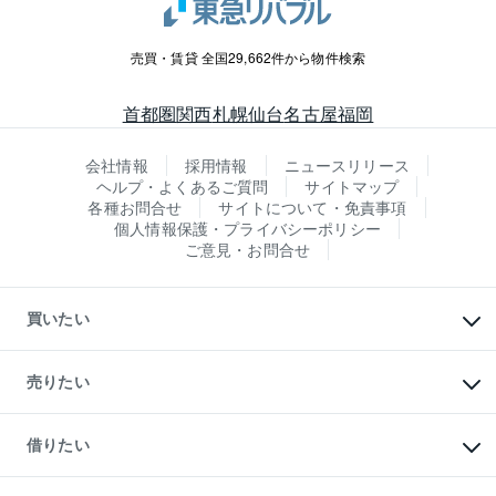
売買・賃貸 全国29,662件から物件検索
首都圏
関西
札幌
仙台
名古屋
福岡
会社情報
採用情報
ニュースリリース
ヘルプ・よくあるご質問
サイトマップ
各種お問合せ
サイトについて・免責事項
個人情報保護・プライバシーポリシー
ご意見・お問合せ
買いたい
マンションの購入
新築・分譲マンションの購入
売りたい
中古マンションの購入
一戸建ての購入
マンションの売却・査定
新築一戸建ての購入
一戸建ての売却・査定
借りたい
中古一戸建ての購入
土地の売却・査定
土地の購入
スピードAI査定
不動産購入の流れ
物件を借りる
不動産売却について