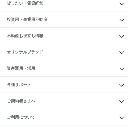
注目キーワード物件特集
オフィス・店舗の賃貸
貸したい・賃貸経営
不動産査定について
購入ガイド
借りるときの流れ
売却サービス
借りるガイド
不動産売却の流れ
無料賃料査定
多言語対応
不動産買換えの流れ
マンション賃料データ
投資用・事業用不動産
売却ガイド
賃貸管理プラン
English
繁体中文
簡体中文
リロケーションについて
投資用不動産
貸すときの流れ
事業用不動産
不動産お役立ち情報
貸すガイド
マンション投資
投資用マンション
不動産AIアドバイザー Tellus Talk
マンション一棟
マンションライブラリー
オリジナルブランド
アパート経営
人気マンションランキング
アパート投資用物件
暮らしに役立つ不動産メディア

収益物件
当社売主リノベーションマンション
「Lnote」
ビル購入（ビル一棟）
一棟リノベーションマンション

資産運用・活用
不動産相場・不動産価格情報
投資用不動産の売却査定
L`GENTE（ルジェンテ）
不動産売却FAQ
事業用不動産の売却査定
区分リノベーションマンション

不動産コラム・ニュース
等価交換事業
海外不動産
Lideas（リディアス）
不動産用語集
不動産M&A
各種サポート
投資用一棟レジデンスWELL

不動産なんでもネット相談室
アセットマネジメント・出資
SQUARE（ウェルスクエア）
住まいの税金
不動産小口投資

シニア向けサポート
物件一括検索（購入＆賃貸）
LEGACIA（レガシア）
相続サポート
ご契約者さまへ
リフォームサポート
ご契約者さまサポートメニュー
ご紹介・再契約特典
ご利用について
入居者様専用-各種ご案内（賃貸）
東急こすもす会「こすもすWeb」
本人確認に関するお客様へのお願い