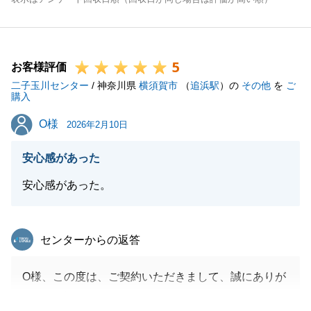
5
お客様評価
二子玉川センター
/ 神奈川県
横須賀市
（
追浜駅
）の
その他
を
ご
購入
O様
O様
2026年2月10日
安心感があった
安心感があった。
東急リバブル
センターからの返答
O様、この度は、ご契約いただきまして、誠にありが
とうございます。