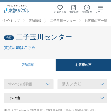
お気に入り
検索条件
閲覧履歴
メニュー
買・仲介トップ
店舗情報
二子玉川センター
お客様の声一覧
二子玉川センター
売買
賃貸店舗はこちら
お客様の声
店舗詳細
表示はアンケート回収日順（回収日が同じ場合は評価が高い順）