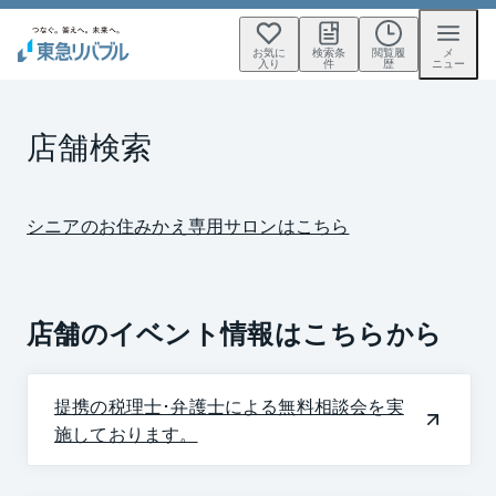
お気に
検索条
閲覧履
メ
入り
件
歴
ニュー
店舗検索
シニアのお住みかえ専用サロンはこちら
店舗のイベント情報はこちらから
提携の税理士･弁護士による無料相談会を実
施しております。