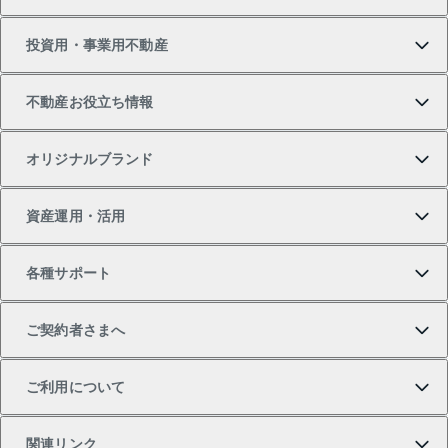
新築・分譲マンションの購入
マンションの売却・査定
借りたいTOP
投資用・事業用不動産
中古マンションの購入
一戸建ての売却・査定
物件を借りる
貸したいTOP
不動産お役立ち情報
一戸建ての購入
土地の売却・査定
オフィス・店舗の賃貸
無料賃料査定
投資用・事業用不動産TOP
オリジナルブランド
新築一戸建ての購入
スピードAI査定
借りるときの流れ
マンション賃料データ
投資用不動産
不動産お役立ち情報
資産運用・活用
中古一戸建ての購入
不動産売却について
借りるガイド
賃貸管理プラン
事業用不動産
不動産AIアドバイザー Tellus Talk
当社売主リノベーションマンション
各種サポート
一棟リノベーションマンション L`GENTE（ルジェン
土地の購入
不動産査定について
リロケーションについて
マンション投資
マンションライブラリー
等価交換事業
テ）
ご契約者さまへ
不動産購入の流れ
売却サービス
貸すときの流れ
投資用マンション
人気マンションランキング
区分リノベーションマンション Lideas（リディアス）
不動産M&A
シニア向けサポート
ご利用について
投資用一棟レジデンスWELL SQUARE（ウェルスクエ
注目キーワード物件特集
不動産売却の流れ
貸すガイド
マンション一棟
暮らしに役立つ不動産メディア 「Lnote」
アセットマネジメント・出資
相続サポート
ご契約者さまサポートメニュー
ア）
関連リンク