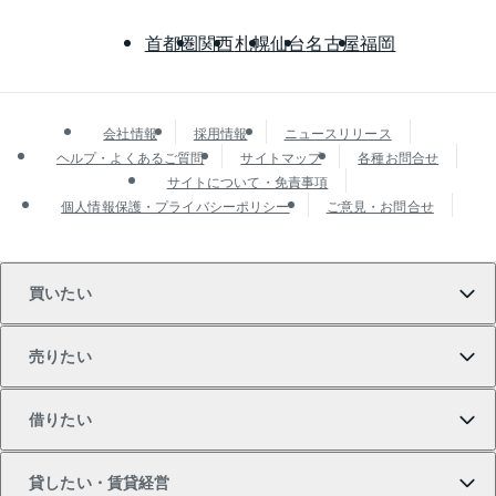
首都圏
関西
札幌
仙台
名古屋
福岡
会社情報
採用情報
ニュースリリース
ヘルプ・よくあるご質問
サイトマップ
各種お問合せ
サイトについて・免責事項
個人情報保護・プライバシーポリシー
ご意見・お問合せ
買いたい
売りたい
買いたいTOP
借りたい
マンションの購入
売りたいTOP
貸したい・賃貸経営