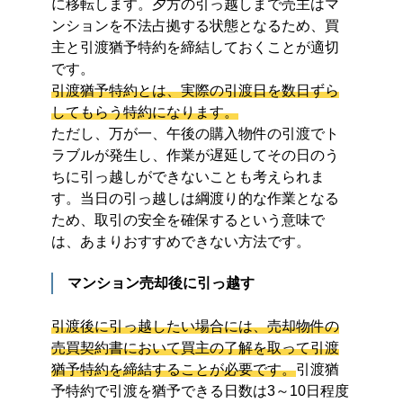
に移転します。夕方の引っ越しまで売主はマ
ンションを不法占拠する状態となるため、買
主と引渡猶予特約を締結しておくことが適切
です。
引渡猶予特約とは、実際の引渡日を数日ずら
してもらう特約になります。
ただし、万が一、午後の購入物件の引渡でト
ラブルが発生し、作業が遅延してその日のう
ちに引っ越しができないことも考えられま
す。当日の引っ越しは綱渡り的な作業となる
ため、取引の安全を確保するという意味で
は、あまりおすすめできない方法です。
マンション売却後に引っ越す
引渡後に引っ越したい場合には、売却物件の
売買契約書において買主の了解を取って引渡
猶予特約を締結することが必要です。
引渡猶
予特約で引渡を猶予できる日数は3～10日程度