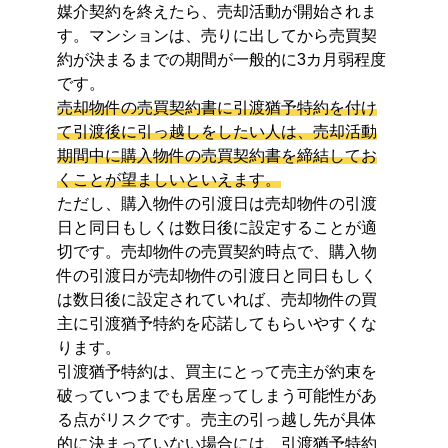
媒介契約を終えたら、売却活動が開始されま
す。マンションは、売りに出してから売買契
約が決まるまでの期間が一般的に3カ月弱程度
です。
売却物件の売買契約書に引渡猶予特約を付け
て引渡後に引っ越しをしたい人は、売却活動
期間中に購入物件の売買契約書を締結してお
くことが望ましいといえます。
ただし、購入物件の引渡日は売却物件の引渡
日と同日もしくは数日後に設定することが適
切です。売却物件の売買契約時点で、購入物
件の引渡日が売却物件の引渡日と同日もしく
は数日後に設定されていれば、売却物件の買
主に引渡猶予特約を応諾してもらいやすくな
ります。
引渡猶予特約は、買主にとって売主が約束を
破っていつまでも居座ってしまう可能性があ
る点がリスクです。売主の引っ越し先が具体
的に決まっていない場合には、引渡猶予特約