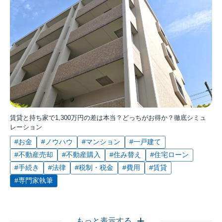
賃貸と持ち家で1,300万円の差は本当？どっちがお得か？徹底シミュ
レーション
#お金
#ノウハウ
#マンション
#一戸建て
#不動産売却
#不動産購入
#住み替え
#住宅ローン
#手続き
#法律
#税制・税金
#費用
#賃貸
#専門家執筆
もっと表示する