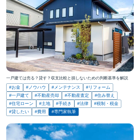
一戸建ては売る？貸す？収支比較と損しないための判断基準を解説
#お金
#ノウハウ
#メンテナンス
#リフォーム
#一戸建て
#不動産売却
#不動産査定
#住み替え
#住宅ローン
#土地
#手続き
#法律
#税制・税金
#貸したい
#費用
#専門家執筆