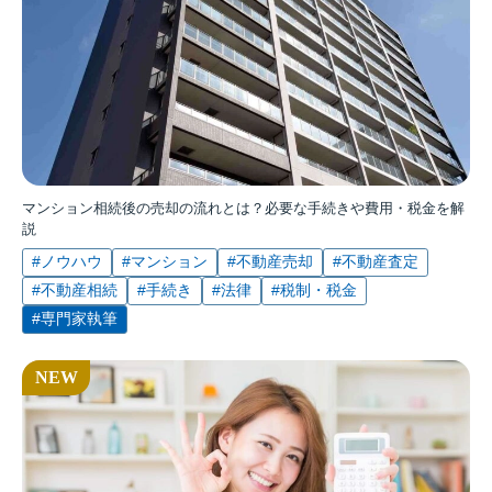
マンション相続後の売却の流れとは？必要な手続きや費用・税金を解
説
#ノウハウ
#マンション
#不動産売却
#不動産査定
#不動産相続
#手続き
#法律
#税制・税金
#専門家執筆