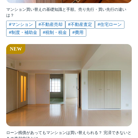
マンション買い替えの基礎知識と手順。売り先行・買い先行の違い
は？
#マンション
#不動産売却
#不動産査定
#住宅ローン
#制度・補助金
#税制・税金
#費用
ローン残債があってもマンションは買い替えられる？ 完済できないと