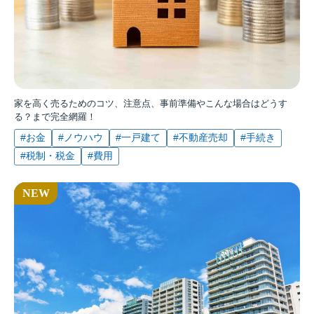
家を高く売るためのコツ、注意点、事前準備やこんな場合はどうす
る？まで完全網羅！
#お金
#ノウハウ
#一戸建て
#不動産売却
#手続き
#税制・税金
#費用