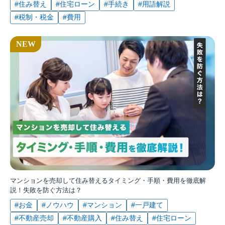
#住み替え
#住宅ローン
#手続き
#用語解説
#税制・税金
#費用
マンションを売却して住み替えるタイミング・手順・費用を徹底解
説！失敗を防ぐ方法は？
#お金
#ノウハウ
#マンション
#一戸建て
#不動産売却
#不動産購入
#住み替え
#住宅ローン