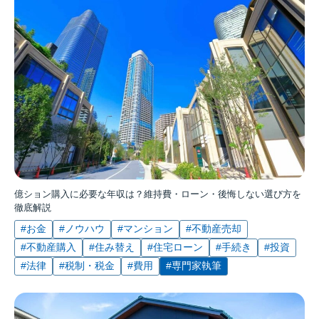
億ション購入に必要な年収は？維持費・ローン・後悔しない選び方を
徹底解説
#お金
#ノウハウ
#マンション
#不動産売却
#不動産購入
#住み替え
#住宅ローン
#手続き
#投資
#法律
#税制・税金
#費用
#専門家執筆