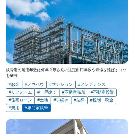
鉄骨造の耐用年数は何年？厚さ別の法定耐用年数や寿命を延ばすコツ
を解説
#お金
#ノウハウ
#マンション
#メンテナンス
#リフォーム
#一戸建て
#不動産売却
#不動産投資
#住宅ローン
#土地
#手続き
#法律
#税制・税金
#費用
#専門家執筆