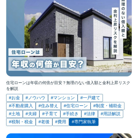
住宅ローンは年収の何倍が目安？無理のない借入額と金利上昇リスク
を解説
#お金
#ノウハウ
#マンション
#一戸建て
#不動産購入
#住み替え
#住宅ローン
#制度・補助金
#土地
#夫婦
#子育て
#手続き
#法律
#用語解説
#税制・税金
#老後
#費用
#専門家執筆