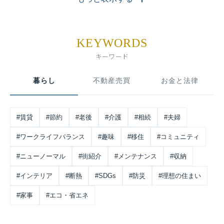
KEYWORDS
キーワード
暮らし
不動産売買
お金と法律
#賃貸
#節約
#老後
#介護
#相続
#夫婦
#ワークライフバランス
#趣味
#移住
#コミュニティ
#ニューノーマル
#街紹介
#メンテナンス
#収納
#インテリア
#断熱
#SDGs
#防災
#理想の住まい
#家事
#エコ・省エネ