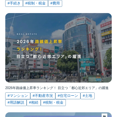
#手続き
#税制・税金
#費用
2026年路線価上昇率ランキング！ 目立つ「都心近郊エリア」の躍進
#マンション
#不動産市況
#住宅ローン
#土地
#用語解説
#相続
#税制・税金