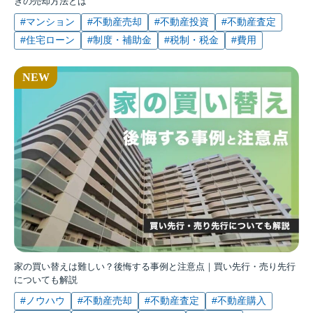
きの売却方法とは
#マンション
#不動産売却
#不動産投資
#不動産査定
#住宅ローン
#制度・補助金
#税制・税金
#費用
家の買い替えは難しい？後悔する事例と注意点｜買い先行・売り先行
についても解説
#ノウハウ
#不動産売却
#不動産査定
#不動産購入