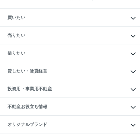
買いたい
マンションの購入
新築・分譲マンションの購入
売りたい
中古マンションの購入
一戸建ての購入
マンションの売却・査定
新築一戸建ての購入
一戸建ての売却・査定
借りたい
中古一戸建ての購入
土地の売却・査定
土地の購入
スピードAI査定
不動産購入の流れ
物件を借りる
不動産売却について
注目キーワード物件特集
オフィス・店舗の賃貸
貸したい・賃貸経営
不動産査定について
購入ガイド
借りるときの流れ
売却サービス
借りるガイド
不動産売却の流れ
無料賃料査定
多言語対応
不動産買換えの流れ
マンション賃料データ
投資用・事業用不動産
売却ガイド
賃貸管理プラン
English
繁体中文
簡体中文
リロケーションについて
投資用不動産
貸すときの流れ
事業用不動産
不動産お役立ち情報
貸すガイド
マンション投資
投資用マンション
不動産AIアドバイザー Tellus Talk
マンション一棟
マンションライブラリー
オリジナルブランド
アパート経営
人気マンションランキング
アパート投資用物件
暮らしに役立つ不動産メディア

収益物件
当社売主リノベーションマンション
「Lnote」
ビル購入（ビル一棟）