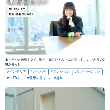
山小屋や古民家をDIY。歌手・島谷ひとみさんが愉しむ、こだわりの3
拠点暮らし
#インテリア
#ノウハウ
#マンション
#リノベーション
#一戸建て
#理想の住まい
#趣味