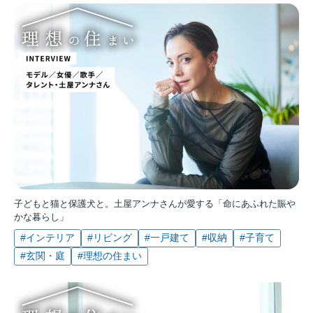
子どもと猫と保護犬と。土屋アンナさんが愛する「命にあふれた賑や
かな暮らし」
#インテリア
#リビング
#一戸建て
#収納
#子育て
#玄関・庭
#理想の住まい