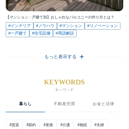
【マンション・戸建て別】おしゃれなバルコニーの作り方とは？
#インテリア
#ノウハウ
#マンション
#リノベーション
#一戸建て
#住宅設備
#用語解説
もっと表示する
KEYWORDS
キーワード
暮らし
不動産売買
お金と法律
#賃貸
#節約
#老後
#介護
#相続
#夫婦