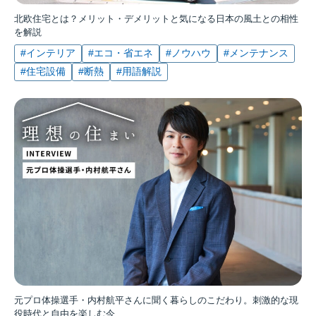
北欧住宅とは？メリット・デメリットと気になる日本の風土との相性
を解説
#インテリア
#エコ・省エネ
#ノウハウ
#メンテナンス
#住宅設備
#断熱
#用語解説
元プロ体操選手・内村航平さんに聞く暮らしのこだわり。刺激的な現
役時代と自由を楽しむ今