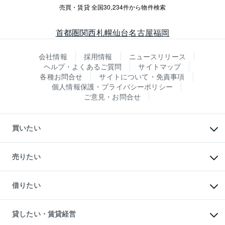
売買・賃貸 全国30,234件から物件検索
首都圏
関西
札幌
仙台
名古屋
福岡
会社情報
採用情報
ニュースリリース
ヘルプ・よくあるご質問
サイトマップ
各種お問合せ
サイトについて・免責事項
個人情報保護・プライバシーポリシー
ご意見・お問合せ
買いたい
マンションの購入
新築・分譲マンションの購入
売りたい
中古マンションの購入
一戸建ての購入
マンションの売却・査定
新築一戸建ての購入
一戸建ての売却・査定
借りたい
中古一戸建ての購入
土地の売却・査定
土地の購入
スピードAI査定
不動産購入の流れ
物件を借りる
不動産売却について
注目キーワード物件特集
オフィス・店舗の賃貸
貸したい・賃貸経営
不動産査定について
購入ガイド
借りるときの流れ
売却サービス