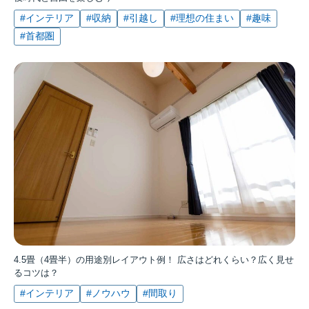
#インテリア
#収納
#引越し
#理想の住まい
#趣味
#首都圏
4.5畳（4畳半）の用途別レイアウト例！ 広さはどれくらい？広く見せ
るコツは？
#インテリア
#ノウハウ
#間取り