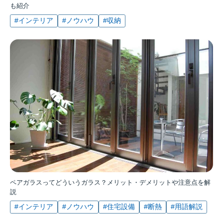
も紹介
#インテリア
#ノウハウ
#収納
ペアガラスってどういうガラス？メリット・デメリットや注意点を解
説
#インテリア
#ノウハウ
#住宅設備
#断熱
#用語解説