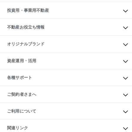
借りるガイド
不動産売却の流れ
無料賃料査定
多言語対応
不動産買換えの流れ
マンション賃料データ
投資用・事業用不動産
売却ガイド
賃貸管理プラン
English
繁体中文
簡体中文
リロケーションについて
投資用不動産
貸すときの流れ
事業用不動産
不動産お役立ち情報
貸すガイド
マンション投資
投資用マンション
不動産AIアドバイザー Tellus Talk
マンション一棟
マンションライブラリー
オリジナルブランド
アパート経営
人気マンションランキング
アパート投資用物件
暮らしに役立つ不動産メディア

収益物件
当社売主リノベーションマンション
「Lnote」
ビル購入（ビル一棟）
一棟リノベーションマンション

資産運用・活用
不動産相場・不動産価格情報
投資用不動産の売却査定
L`GENTE（ルジェンテ）
不動産売却FAQ
事業用不動産の売却査定
区分リノベーションマンション

不動産コラム・ニュース
等価交換事業
海外不動産
Lideas（リディアス）
不動産用語集
不動産M&A
各種サポート
投資用一棟レジデンスWELL

不動産なんでもネット相談室
アセットマネジメント・出資
SQUARE（ウェルスクエア）
住まいの税金
不動産小口投資

シニア向けサポート
物件一括検索（購入＆賃貸）
LEGACIA（レガシア）
相続サポート
ご契約者さまへ
リフォームサポート
ご契約者さまサポートメニュー
ご紹介・再契約特典
ご利用について
入居者様専用-各種ご案内（賃貸）
東急こすもす会「こすもすWeb」
本人確認に関するお客様へのお願い
金融商品取引について
関連リンク
東急リバブル ソーシャルメディアポリシー