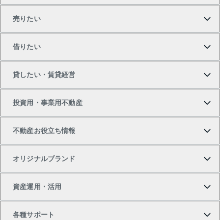
売りたい
買いたいTOP
借りたい
マンションの購入
売りたいTOP
貸したい・賃貸経営
新築・分譲マンションの購入
マンションの売却・査定
借りたいTOP
投資用・事業用不動産
中古マンションの購入
一戸建ての売却・査定
物件を借りる
貸したいTOP
不動産お役立ち情報
一戸建ての購入
土地の売却・査定
オフィス・店舗の賃貸
無料賃料査定
投資用・事業用不動産TOP
オリジナルブランド
新築一戸建ての購入
スピードAI査定
借りるときの流れ
マンション賃料データ
投資用不動産
不動産お役立ち情報
資産運用・活用
中古一戸建ての購入
不動産売却について
借りるガイド
賃貸管理プラン
事業用不動産
不動産AIアドバイザー Tellus Talk
当社売主リノベーションマンション
各種サポート
一棟リノベーションマンション L`GENTE（ルジェン