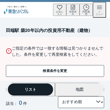
お気に
検索条
閲覧履
メ
入り
件
歴
ニュー
田端駅 築20年以内の投資用不動産（建物）
ご指定の条件では一致する情報は見つかりませんで
した。条件を変更して再度検索をしてください。
検索条件を変更
リスト
地図
0
該当：
件