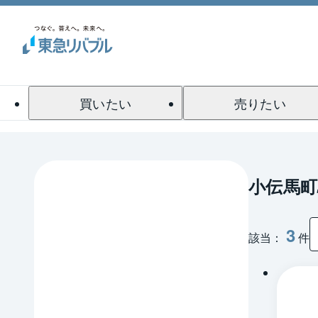
買いたい
売りたい
小伝馬町
3
該当：
件