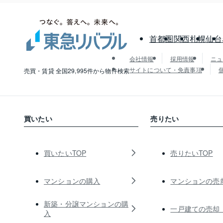
首都圏
関西
札幌
仙台
会社情報
採用情報
ニュ
サイトについて・免責事項
売買・賃貸 全国29,995件から物件検索
買いたい
売りたい
買いたいTOP
売りたいTOP
マンションの購入
マンションの売
新築・分譲マンションの購
一戸建ての売却
入