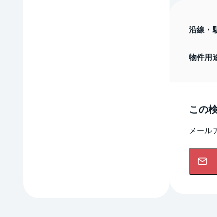
沿線・
物件用
この
メール