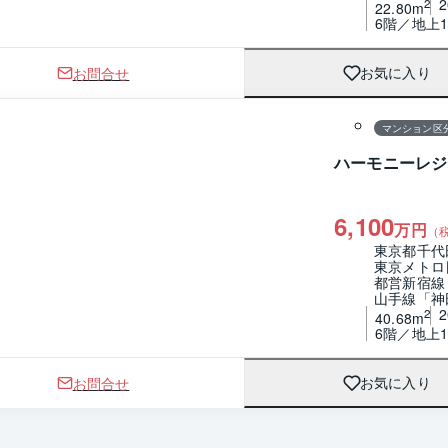
2
22.80m
6階／地上1
お問合せ
お気に入り
1 / 0
マンション区
ハーモニーレジ
6,100
万円
（
東京都千代
東京メトロ
都営新宿線
山手線「神
2
40.68m
6階／地上1
お問合せ
お気に入り