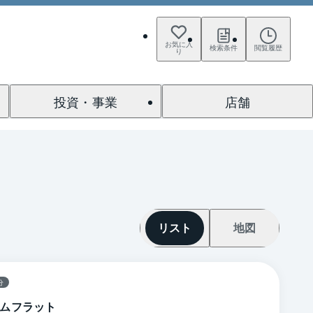
お気に入
検索条件
閲覧履歴
り
投資・事業
店舗
リスト
地図
分
ムフラット