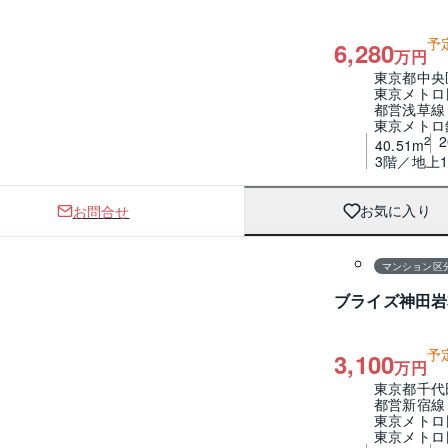
予
6,280
万円
東京都中央
東京メトロ
都営浅草線
東京メトロ
2
40.51m
3階／地上1
お問合せ
お気に入り
1 / 0
間取り
マンション区
ブライズ神田岩
予
3,100
万円
東京都千代
都営新宿線
東京メトロ
東京メトロ