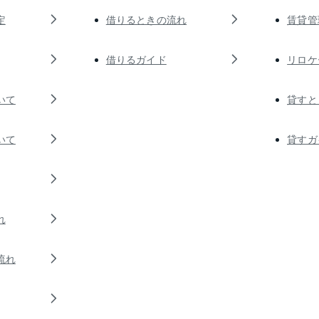
定
借りるときの流れ
賃貸管
借りるガイド
リロケ
いて
貸すと
いて
貸すガ
れ
流れ