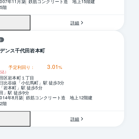
2007年11月築
鉄筋コンクリート造　地上15階建
5階
詳細
分
デンス千代田岩本町
3.01
予定利回り：
%
税込）
田区岩本町１丁目
日比谷線「小伝馬町」駅 徒歩3分
「岩本町」駅 徒歩5分
田」駅 徒歩9分
2014年8月築
鉄筋コンクリート造　地上12階建
2階
詳細