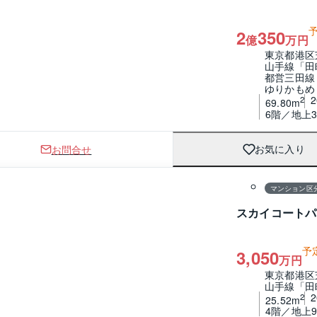
2
350
億
万円
東京都港区
山手線「田
都営三田線
ゆりかもめ
2
69.80m
6階／地上3
お問合せ
お気に入り
1 / 0
間取り
マンション区
スカイコートパ
予
3,050
万円
東京都港区
山手線「田
2
25.52m
4階／地上