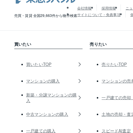
会社情報
採用情報
ニュ
サイトについて・免責事項
売買・賃貸 全国29,663件から物件検索
買いたい
売りたい
買いたいTOP
売りたいTOP
マンションの購入
マンションの売
新築・分譲マンションの購
一戸建ての売却
入
中古マンションの購入
土地の売却・査
一戸建ての購入
スピードAI査定