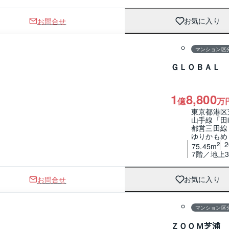
お問合せ
お気に入り
1 / 0
間取り
マンション区
ＧＬＯＢＡＬ 
1
8,800
億
万
東京都港区
山手線「田
都営三田線
ゆりかもめ
2
75.45m
7階／地上3
お問合せ
お気に入り
1 / 0
間取り
マンション区
ＺＯＯＭ芝浦