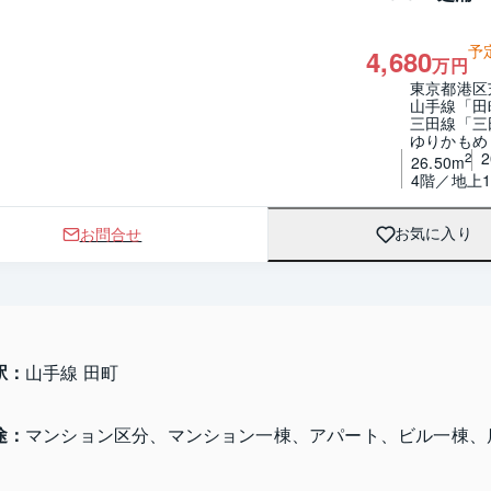
予
4,680
万円
東京都港区
山手線「田
三田線「三
ゆりかもめ
2
26.50m
4階／地上1
お問合せ
お気に入り
駅：
山手線 田町
途：
マンション区分、マンション一棟、アパート、ビル一棟、