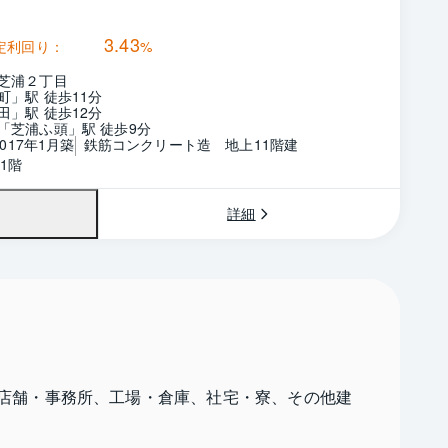
3.43
定利回り：
%
芝浦２丁目
町」駅 徒歩11分
田」駅 徒歩12分
「芝浦ふ頭」駅 徒歩9分
2017年1月築
鉄筋コンクリート造　地上11階建
1階
詳細
店舗・事務所、工場・倉庫、社宅・寮、その他建