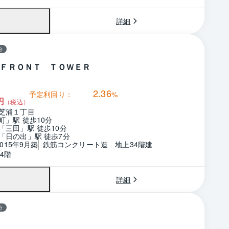
詳細
分
ＦＲＯＮＴ ＴＯＷＥＲ
2.36
予定利回り：
%
円
（税込）
芝浦１丁目
町」駅 徒歩10分
「三田」駅 徒歩10分
「日の出」駅 徒歩7分
2015年9月築
鉄筋コンクリート造　地上34階建
4階
詳細
分