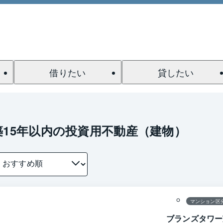
借りたい
貸したい
築15年以内の投資用不動産（建物）
1 / 0
間取り
マンション区
ブランズタワー