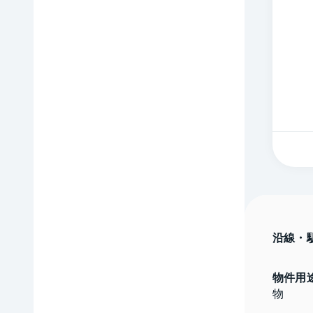
沿線・
物件用
物