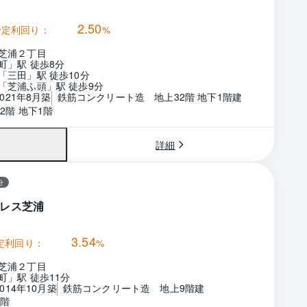
2.50
予定利回り：
%
芝浦２丁目
町」駅 徒歩8分
「三田」駅 徒歩10分
「芝浦ふ頭」駅 徒歩9分
2021年8月築
鉄筋コンクリート造　地上32階 地下1階建
2階 地下1階
詳細
分
レス芝浦
3.54
定利回り：
%
芝浦２丁目
町」駅 徒歩11分
2014年10月築
鉄筋コンクリート造　地上9階建
9階