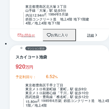
東京都豊島区北大塚３丁目
山手線「大塚」駅 徒歩5分
1984年5月築
2
内法12.94m
鉄筋コンクリート造　地上4階 地下1階建
4階／地上4階 地下1階
お問合せ
詳細
お気に入り
1 / 0
マンション区分
スカイコート池袋
920
万円
6.52
予定利回り：
%
東京都豊島区千早２丁目
東京メトロ有楽町線「要町」駅 徒歩9分
東京メトロ副都心線「千川」駅 徒歩10分
西武池袋・豊島線「椎名町」駅 徒歩12分
1985年6月築
鉄筋コンクリート造　地上4
2
15.80m
1階／地上4階