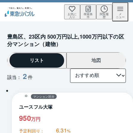
お気に
検索条
閲覧履
メ
入り
件
歴
ニュー
豊島区、23区内 500万円以上,1000万円以下の区
分マンション（建物）
リスト
地図
2
該当：
件
1 / 0
間取り
マンション区分
ユースフル大塚
950
万円
6.31
予定利回り：
%