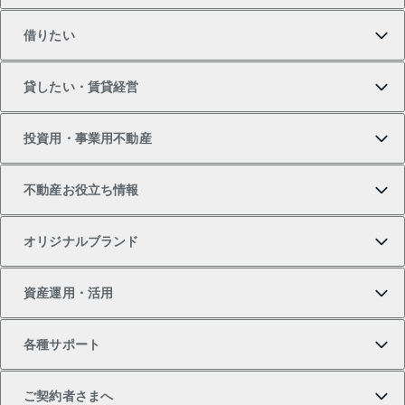
借りたい
マンションの購入
売りたいTOP
貸したい・賃貸経営
新築・分譲マンションの購入
マンションの売却・査定
借りたいTOP
投資用・事業用不動産
中古マンションの購入
一戸建ての売却・査定
物件を借りる
貸したいTOP
不動産お役立ち情報
一戸建ての購入
土地の売却・査定
オフィス・店舗の賃貸
無料賃料査定
投資用・事業用不動産TOP
オリジナルブランド
新築一戸建ての購入
スピードAI査定
借りるときの流れ
マンション賃料データ
投資用不動産
不動産お役立ち情報
資産運用・活用
中古一戸建ての購入
不動産売却について
借りるガイド
賃貸管理プラン
事業用不動産
不動産AIアドバイザー Tellus Talk
当社売主リノベーションマンション
各種サポート
一棟リノベーションマンション L`GENTE（ルジェン
土地の購入
不動産査定について
リロケーションについて
マンション投資
マンションライブラリー
等価交換事業
テ）
ご契約者さまへ