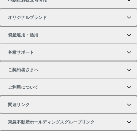
不動産お役立ち情報
一戸建ての購入
土地の売却・査定
オフィス・店舗の賃貸
無料賃料査定
投資用・事業用不動産TOP
オリジナルブランド
新築一戸建ての購入
スピードAI査定
借りるときの流れ
マンション賃料データ
投資用不動産
不動産お役立ち情報
資産運用・活用
中古一戸建ての購入
不動産売却について
借りるガイド
賃貸管理プラン
事業用不動産
不動産AIアドバイザー Tellus Talk
当社売主リノベーションマンション
各種サポート
一棟リノベーションマンション L`GENTE（ルジェン
土地の購入
不動産査定について
リロケーションについて
マンション投資
マンションライブラリー
等価交換事業
テ）
ご契約者さまへ
不動産購入の流れ
売却サービス
貸すときの流れ
投資用マンション
人気マンションランキング
区分リノベーションマンション Lideas（リディアス）
不動産M&A
シニア向けサポート
ご利用について
投資用一棟レジデンスWELL SQUARE（ウェルスクエ
注目キーワード物件特集
不動産売却の流れ
貸すガイド
マンション一棟
暮らしに役立つ不動産メディア 「Lnote」
アセットマネジメント・出資
相続サポート
ご契約者さまサポートメニュー
ア）
関連リンク
購入ガイド
不動産買換えの流れ
アパート経営
不動産相場・不動産価格情報
不動産小口投資 LEGACIA（レガシア）
リフォームサポート
ご紹介・再契約特典
本人確認に関するお客様へのお願い
東急不動産ホールディングスグループリンク
売却ガイド
アパート投資用物件
不動産売却FAQ
入居者様専用-各種ご案内（賃貸）
金融商品取引について
すまいValue
多言語対応