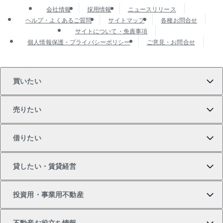
会社情報
採用情報
ニュースリリース
ヘルプ・よくあるご質問
サイトマップ
各種お問合せ
サイトについて・免責事項
個人情報保護・プライバシーポリシー
ご意見・お問合せ
買いたい
売りたい
買いたいTOP
借りたい
マンションの購入
売りたいTOP
貸したい・賃貸経営
新築・分譲マンションの購入
マンションの売却・査定
借りたいTOP
投資用・事業用不動産
中古マンションの購入
一戸建ての売却・査定
物件を借りる
貸したいTOP