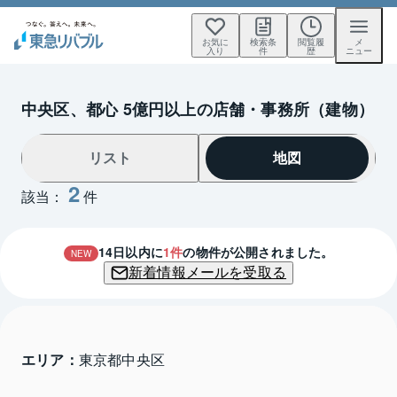
お気に
検索条
閲覧履
メ
入り
件
歴
ニュー
中央区、都心 5億円以上の店舗・事務所（建物）
リスト
地図
2
該当：
件
14
日以内に
1
件
の物件が公開されました。
NEW
新着情報メールを受取る
エリア：
東京都中央区 