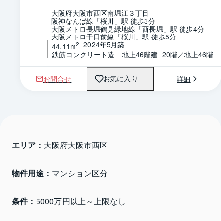
大阪府大阪市西区南堀江３丁目
阪神なんば線「桜川」駅 徒歩3分
大阪メトロ長堀鶴見緑地線「西長堀」駅 徒歩4分
大阪メトロ千日前線「桜川」駅 徒歩5分
2024年5月築
2
44.11m
鉄筋コンクリート造　地上46階建
20階／地上46階
お問合せ
詳細
お気に入り
エリア：
大阪府大阪市西区 
物件用途：
マンション区分
条件：
5000万円以上～上限なし