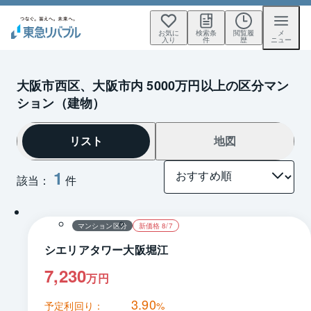
お気に
検索条
閲覧履
メ
入り
件
歴
ニュー
大阪市西区、大阪市内 5000万円以上の区分マン
ション（建物）
リスト
地図
1
該当：
件
1 / 0
間取り
マンション区分
新価格 8/7
シエリアタワー大阪堀江
7,230
万円
3.90
予定利回り：
%