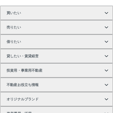
買いたい
売りたい
買いたいTOP
借りたい
マンションの購入
売りたいTOP
貸したい・賃貸経営
新築・分譲マンションの購入
マンションの売却・査定
借りたいTOP
投資用・事業用不動産
中古マンションの購入
一戸建ての売却・査定
物件を借りる
貸したいTOP
不動産お役立ち情報
一戸建ての購入
土地の売却・査定
オフィス・店舗の賃貸
無料賃料査定
投資用・事業用不動産TOP
オリジナルブランド
新築一戸建ての購入
スピードAI査定
借りるときの流れ
マンション賃料データ
投資用不動産
不動産お役立ち情報