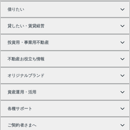
借りたい
マンションの購入
売りたいTOP
貸したい・賃貸経営
新築・分譲マンションの購入
マンションの売却・査定
借りたいTOP
投資用・事業用不動産
中古マンションの購入
一戸建ての売却・査定
物件を借りる
貸したいTOP
不動産お役立ち情報
一戸建ての購入
土地の売却・査定
オフィス・店舗の賃貸
無料賃料査定
投資用・事業用不動産TOP
オリジナルブランド
新築一戸建ての購入
スピードAI査定
借りるときの流れ
マンション賃料データ
投資用不動産
不動産お役立ち情報
資産運用・活用
中古一戸建ての購入
不動産売却について
借りるガイド
賃貸管理プラン
事業用不動産
不動産AIアドバイザー Tellus Talk
当社売主リノベーションマンション
各種サポート
一棟リノベーションマンション L`GENTE（ルジェン
土地の購入
不動産査定について
リロケーションについて
マンション投資
マンションライブラリー
等価交換事業
テ）
ご契約者さまへ
不動産購入の流れ
売却サービス
貸すときの流れ
投資用マンション
人気マンションランキング
区分リノベーションマンション Lideas（リディアス）
不動産M&A
シニア向けサポート