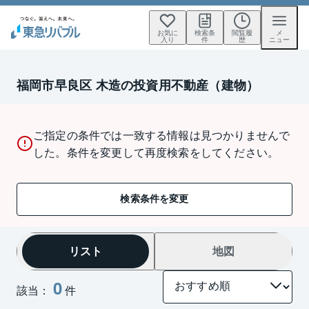
お気に
検索条
閲覧履
メ
入り
件
歴
ニュー
福岡市早良区 木造の投資用不動産（建物）
ご指定の条件では一致する情報は見つかりませんで
した。条件を変更して再度検索をしてください。
検索条件を変更
リスト
地図
0
該当：
件