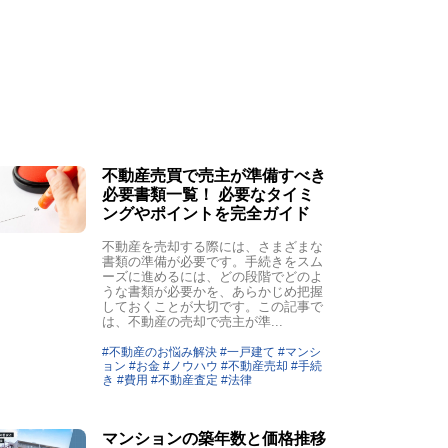
不動産売買で売主が準備すべき
必要書類一覧！ 必要なタイミ
ングやポイントを完全ガイド
不動産を売却する際には、さまざまな
書類の準備が必要です。手続きをスム
ーズに進めるには、どの段階でどのよ
うな書類が必要かを、あらかじめ把握
しておくことが大切です。この記事で
は、不動産の売却で売主が準...
#不動産のお悩み解決 #一戸建て #マンシ
ョン #お金 #ノウハウ #不動産売却 #手続
き #費用 #不動産査定 #法律
マンションの築年数と価格推移