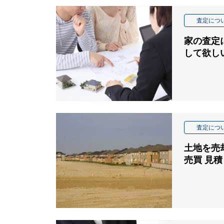
査定につ
家の査定
して欲し
査定につ
土地を売
売買 見