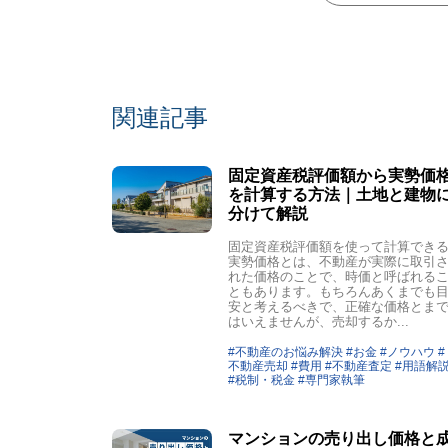
関連記事
固定資産税評価額から実勢価
を計算する方法｜土地と建物
分けて解説
固定資産税評価額を使って計算でき
実勢価格とは、不動産が実際に取引
れた価格のことで、時価と呼ばれる
ともあります。もちろんあくまでも
安と考えるべきで、正確な価格とま
はいえませんが、売却するか...
#不動産のお悩み解決 #お金 #ノウハウ #
不動産売却 #費用 #不動産査定 #用語解
#税制・税金 #専門家執筆
マンションの売り出し価格と