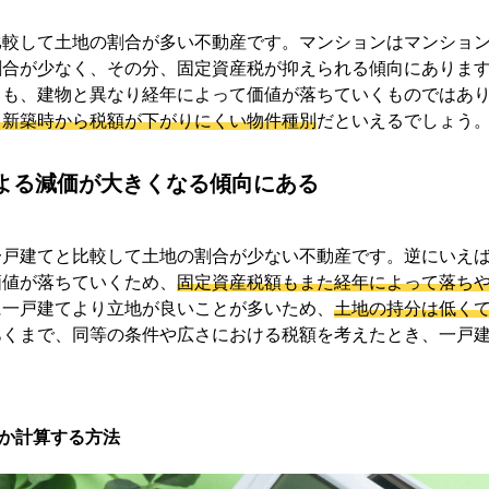
比較して土地の割合が多い不動産です。マンションはマンショ
割合が少なく、その分、固定資産税が抑えられる傾向にありま
ても、建物と異なり経年によって価値が落ちていくものではあ
て新築時から税額が下がりにくい物件種別
だといえるでしょう
よる減価が大きくなる傾向にある
一戸建てと比較して土地の割合が少ない不動産です。逆にいえ
価値が落ちていくため、
固定資産税額もまた経年によって落ち
に一戸建てより立地が良いことが多いため、
土地の持分は低く
あくまで、同等の条件や広さにおける税額を考えたとき、一戸
か計算する方法