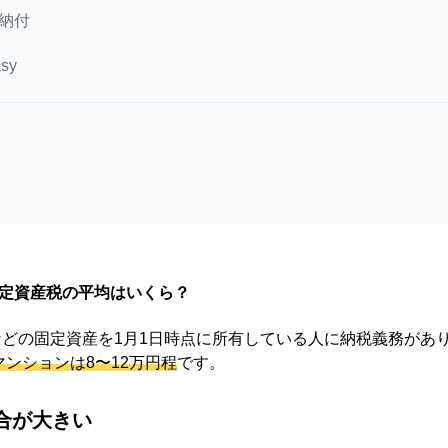
納付
sy
定資産税の平均はいくら？
どの固定資産を1月1日時点に所有している人に納税義務があ
マンションは8〜12万円程
です。
合が大きい