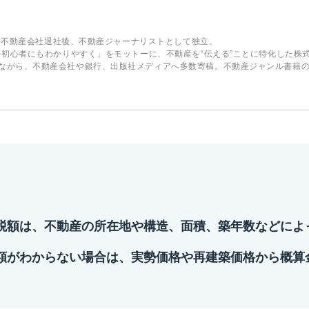
。大手不動産会社退社後、不動産ジャーナリストとして独立。
を初心者にもわかりやすく」をモットーに、不動産を“伝える”ことに特化した株式会社
ながら、不動産会社や銀行、出版社メディアへ多数寄稿。不動産ジャンル書籍
税額は、不動産の所在地や構造、面積、築年数などによ
額がわからない場合は、実勢価格や再建築価格から概算