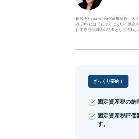
株式会社realwave代表取締役
2020年には「わかりにくい不動産
住宅専門全国紙の記者として活動し
ざっくり要約！
固定資産税の納
固定資産税評価
す。