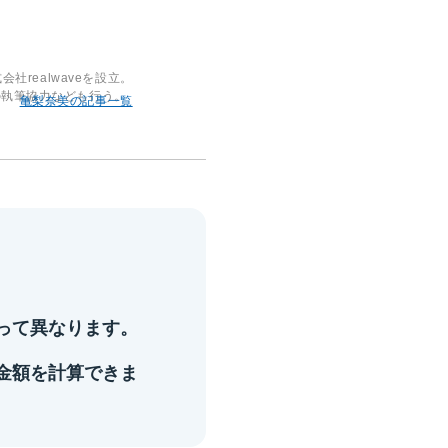
realwaveを設立。
の執筆協力なども行う。
亀梨奈美の記事一覧
って異なります。
金額を計算できま