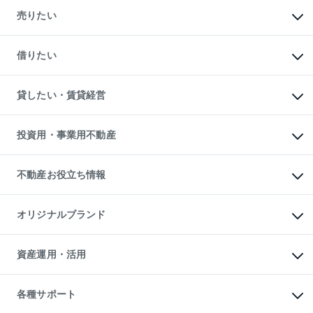
マンションの購入
新築・分譲マンションの購入
売りたい
中古マンションの購入
一戸建ての購入
マンションの売却・査定
新築一戸建ての購入
一戸建ての売却・査定
借りたい
中古一戸建ての購入
土地の売却・査定
土地の購入
スピードAI査定
不動産購入の流れ
物件を借りる
不動産売却について
注目キーワード物件特集
オフィス・店舗の賃貸
貸したい・賃貸経営
不動産査定について
購入ガイド
借りるときの流れ
売却サービス
借りるガイド
不動産売却の流れ
無料賃料査定
多言語対応
不動産買換えの流れ
マンション賃料データ
投資用・事業用不動産
売却ガイド
賃貸管理プラン
English
繁体中文
簡体中文
リロケーションについて
投資用不動産
貸すときの流れ
事業用不動産
不動産お役立ち情報
貸すガイド
マンション投資
投資用マンション
不動産AIアドバイザー Tellus Talk
マンション一棟
マンションライブラリー
オリジナルブランド
アパート経営
人気マンションランキング
アパート投資用物件
暮らしに役立つ不動産メディア

収益物件
当社売主リノベーションマンション
「Lnote」
ビル購入（ビル一棟）
一棟リノベーションマンション

資産運用・活用
不動産相場・不動産価格情報
投資用不動産の売却査定
L`GENTE（ルジェンテ）
不動産売却FAQ
事業用不動産の売却査定
区分リノベーションマンション

不動産コラム・ニュース
等価交換事業
海外不動産
Lideas（リディアス）
不動産用語集
不動産M&A
各種サポート
投資用一棟レジデンスWELL

不動産なんでもネット相談室
アセットマネジメント・出資
SQUARE（ウェルスクエア）
住まいの税金