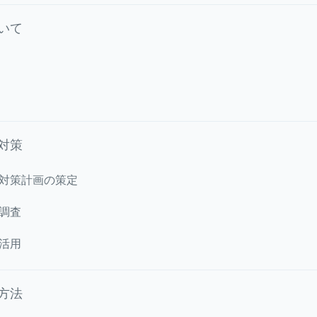
いて
対策
対策計画の策定
調査
活用
方法