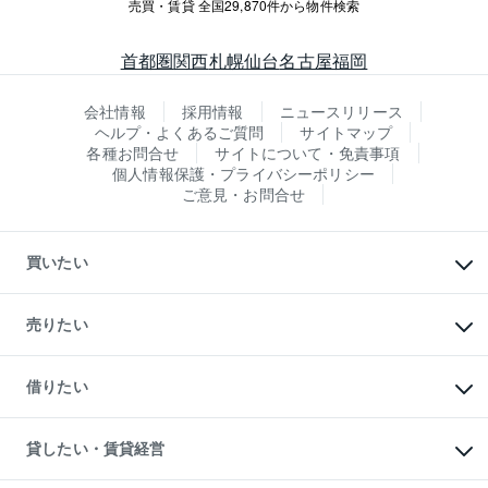
売買・賃貸 全国29,870件から物件検索
首都圏
関西
札幌
仙台
名古屋
福岡
会社情報
採用情報
ニュースリリース
ヘルプ・よくあるご質問
サイトマップ
各種お問合せ
サイトについて・免責事項
個人情報保護・プライバシーポリシー
ご意見・お問合せ
買いたい
マンションの購入
新築・分譲マンションの購入
売りたい
中古マンションの購入
一戸建ての購入
マンションの売却・査定
新築一戸建ての購入
一戸建ての売却・査定
借りたい
中古一戸建ての購入
土地の売却・査定
土地の購入
スピードAI査定
不動産購入の流れ
物件を借りる
不動産売却について
注目キーワード物件特集
オフィス・店舗の賃貸
貸したい・賃貸経営
不動産査定について
購入ガイド
借りるときの流れ
売却サービス
借りるガイド
不動産売却の流れ
無料賃料査定