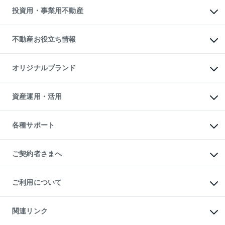
多言語対応
不動産買換えの流れ
マンション賃料データ
投資用・事業用不動産
売却ガイド
賃貸管理プラン
English
繁体中文
簡体中文
リロケーションについて
投資用不動産
貸すときの流れ
事業用不動産
不動産お役立ち情報
貸すガイド
マンション投資
投資用マンション
不動産AIアドバイザー Tellus Talk
マンション一棟
マンションライブラリー
オリジナルブランド
アパート経営
人気マンションランキング
アパート投資用物件
暮らしに役立つ不動産メディア

収益物件
当社売主リノベーションマンション
「Lnote」
ビル購入（ビル一棟）
一棟リノベーションマンション

資産運用・活用
不動産相場・不動産価格情報
投資用不動産の売却査定
L`GENTE（ルジェンテ）
不動産売却FAQ
事業用不動産の売却査定
区分リノベーションマンション

不動産コラム・ニュース
等価交換事業
海外不動産
Lideas（リディアス）
不動産用語集
不動産M&A
各種サポート
投資用一棟レジデンスWELL

不動産なんでもネット相談室
アセットマネジメント・出資
SQUARE（ウェルスクエア）
住まいの税金
不動産小口投資

シニア向けサポート
物件一括検索（購入＆賃貸）
LEGACIA（レガシア）
相続サポート
ご契約者さまへ
リフォームサポート
ご契約者さまサポートメニュー
ご紹介・再契約特典
ご利用について
入居者様専用-各種ご案内（賃貸）
東急こすもす会「こすもすWeb」
本人確認に関するお客様へのお願い
金融商品取引について
関連リンク
東急リバブル ソーシャルメディアポリシー
ご意見・お問い合わせ（金融商品取引専用の相談・お問い合わせ窓口）