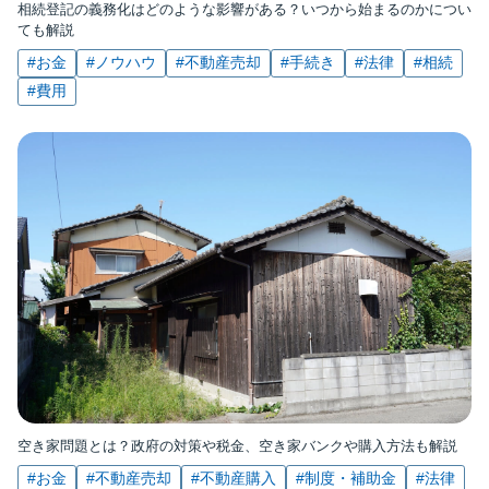
相続登記の義務化はどのような影響がある？いつから始まるのかについ
ても解説
#お金
#ノウハウ
#不動産売却
#手続き
#法律
#相続
#費用
空き家問題とは？政府の対策や税金、空き家バンクや購入方法も解説
#お金
#不動産売却
#不動産購入
#制度・補助金
#法律