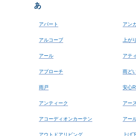
あ
アパート
アン
アルコーブ
上が
アール
アテ
アプローチ
雨ど
雨戸
安心
アンティーク
アー
アコーディオンカーテン
アー
アウトドアリビング
上げ