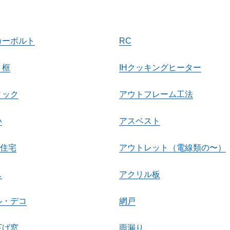
カーボルト
RC
り框
IHクッキングヒーター
ィック
アウトフレーム工法
い
アスベスト
R住宅
アウトレット（電線類の〜）
ス
アクリル板
ル・デコ
網戸
下げ窓
雨漏り