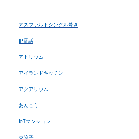
アスファルトシングル葺き
IP電話
アトリウム
アイランドキッチン
アクアリウム
あんこう
IoTマンション
東障子