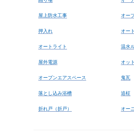
屋上防水工事
オー
押入れ
オー
オートライト
温水
屋外電源
オッ
オープンエアスペース
鬼瓦
落とし込み浴槽
追柾
折れ戸（折戸）
オー