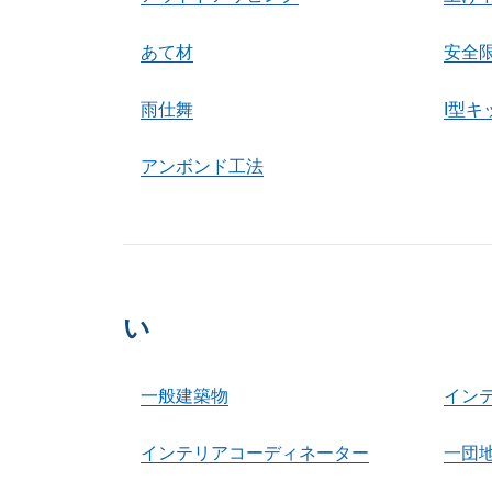
あて材
安全
雨仕舞
I型キ
アンボンド工法
い
一般建築物
イン
インテリアコーディネーター
一団