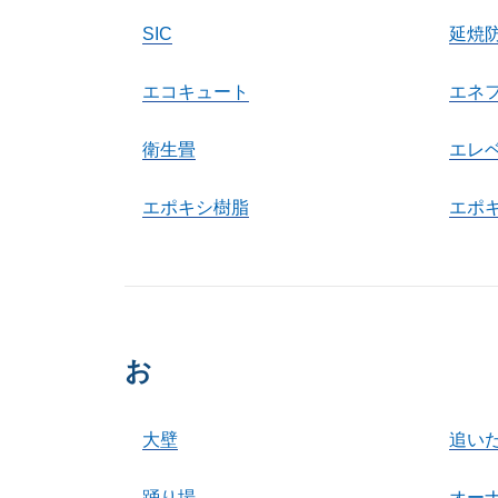
SIC
延焼
エコキュート
エネ
衛生畳
エレ
エポキシ樹脂
エポ
お
大壁
追い
踊り場
オー