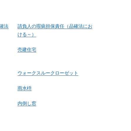
確法
請負人の瑕疵担保責任（品確法にお
ける～）
売建住宅
ウォークスルークローゼット
雨水枡
内倒し窓