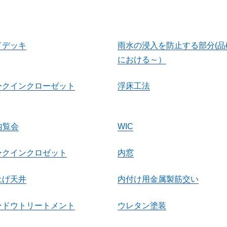
ドデッキ
雨水の浸入を防止する部分(品
における～）
ークインクローゼット
浮床工法
内覧会
WIC
ークインクロゼット
内窓
上げ天井
内付け用金属製筋交い
ンドウトリートメント
ウレタン塗装