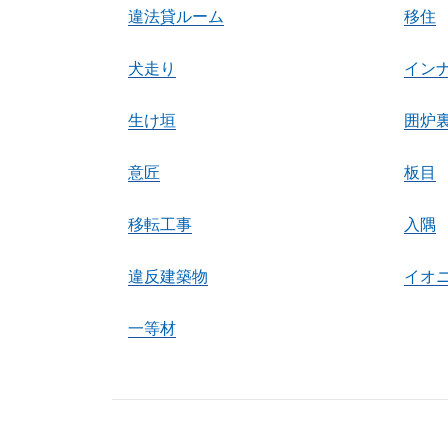
違法貸ルーム
移住
犬走り
イン
生け垣
囲炉
意匠
板目
移転工事
入隅
違反建築物
イオ
一等材