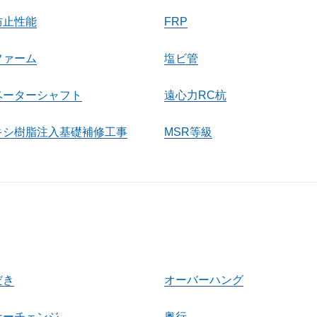
防止性能
FRP
ファーム
塩ビ管
ベーターシャフト
遠心力RC杭
キシ樹脂注入基礎補修工事
MSR等級
だき
オーバーハング
ナーチェンジ
奥行