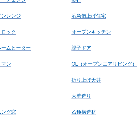
ブンレンジ
応急借上げ住宅
トロック
オープンキッチン
ルームヒーター
親子ドア
トマン
OL（オープンエアリビング）
折り上げ天井
大壁造り
ニング窓
乙種構造材