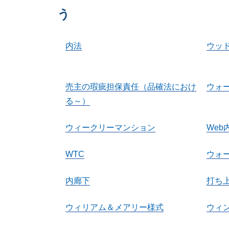
う
内法
ウッ
売主の瑕疵担保責任（品確法におけ
ウォ
る～）
ウィークリーマンション
Web
WTC
ウォ
内廊下
打ち
ウィリアム＆メアリー様式
ウィ