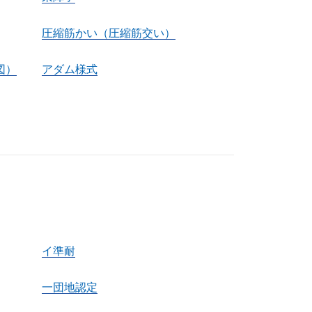
圧縮筋かい（圧縮筋交い）
図）
アダム様式
イ準耐
一団地認定