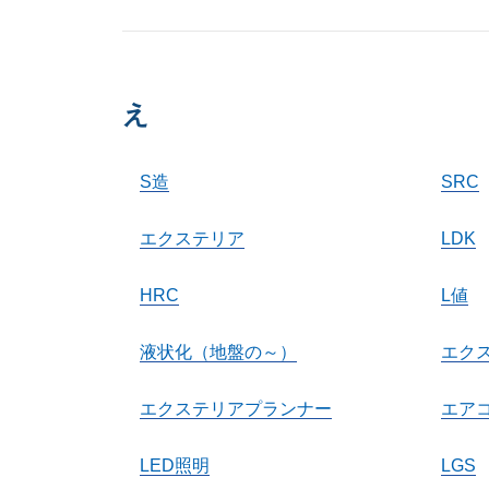
え
S造
SRC
エクステリア
LDK
HRC
L値
液状化（地盤の～）
エク
エクステリアプランナー
エア
LED照明
LGS