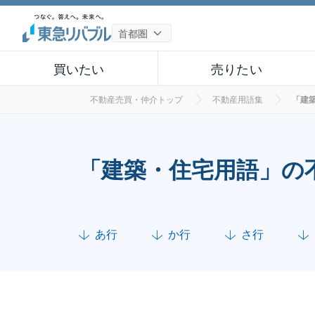
買いたい
売りたい
不動産売買・仲介トップ
不動産用語集
「建
「建築・住宅用語」の
あ行
か行
さ行