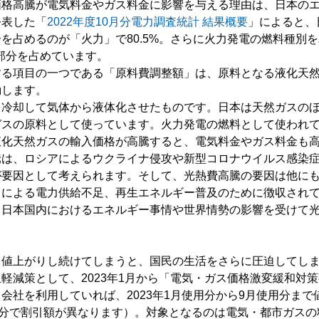
価格高騰が電気料金やガス料金に影響を与える理由は、日本の
公表した「
2022年度10月分電力調査統計 結果概要
」によると、
を占めるのが「火力」で80.5%。さらに火力発電の燃料種別をみ
大部分を占めています。
する項目の一つである「原料費調整額」は、原料となる液化天
動します。
を冷却して気体から液体化させたものです。日本は天然ガスの
ガスの原料として使っています。火力発電の燃料として使われ
液化天然ガスの輸入価格が高騰すると、電気料金やガス料金も
騰は、ロシアによるウクライナ侵攻や新型コロナウイルス感染
が要因として考えられます。そして、光熱費高騰の要因は他に
とによる電力供給不足、再生エネルギー普及のために徴収され
も日本国内におけるエネルギー事情や世界情勢の影響を受けて
ま値上がりし続けてしまうと、国民の生活をさらに圧迫してし
軽減策として、2023年1月から「電気・ガス価格激変緩和対
会社を利用していれば、2023年1月使用分から9月使用分ま
用分で割引額が異なります）。対象となるのは電気・都市ガス