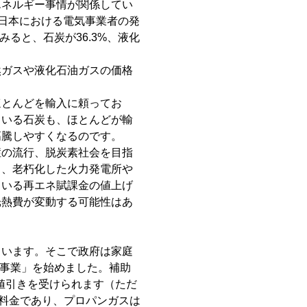
エネルギー事情が関係してい
日本における電気事業者の発
ると、石炭が36.3%、液化
然ガスや液化石油ガスの価格
ほとんどを輸入に頼ってお
ている石炭も、ほとんどが輸
高騰しやすくなるのです。
症の流行、脱炭素社会を目指
も、老朽化した火力発電所や
ている再エネ賦課金の値上げ
光熱費が変動する可能性はあ
まいます。そこで政府は家庭
策事業」を始めました。補助
で値引きを受けられます（ただ
の料金であり、プロパンガスは