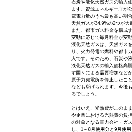
石炭や液化天然ガスの輸入
ます。資源エネルギー庁が
電電力量のうち最も高い割合
天然ガスが34.9%の2つが
また、都市ガス料金を構成
変動に応じて毎月料金が変
液化天然ガスは、天然ガス
り、火力発電の燃料や都市
入です。そのため、石炭や
液化天然ガスの輸入価格高
す国々による需要増加など
原子力発電所を停止したこ
なども挙げられます。今後
るでしょう。
とはいえ、光熱費がこのま
や企業における光熱費の負担
の対象となる電力会社・ガス
し、1～8月使用分と9月使