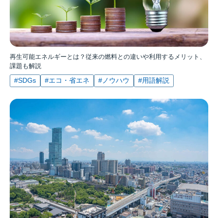
再生可能エネルギーとは？従来の燃料との違いや利用するメリット、
課題も解説
#SDGs
#エコ・省エネ
#ノウハウ
#用語解説