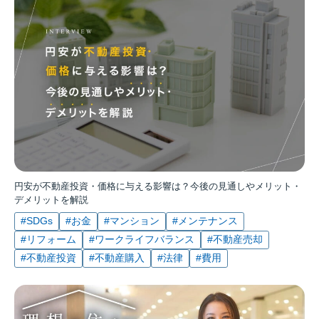
円安が不動産投資・価格に与える影響は？今後の見通しやメリット・
デメリットを解説
#SDGs
#お金
#マンション
#メンテナンス
#リフォーム
#ワークライフバランス
#不動産売却
#不動産投資
#不動産購入
#法律
#費用