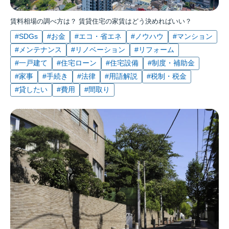
賃料相場の調べ方は？ 賃貸住宅の家賃はどう決めればいい？
#SDGs
#お金
#エコ・省エネ
#ノウハウ
#マンション
#メンテナンス
#リノベーション
#リフォーム
#一戸建て
#住宅ローン
#住宅設備
#制度・補助金
#家事
#手続き
#法律
#用語解説
#税制・税金
#貸したい
#費用
#間取り