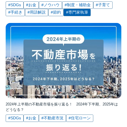
#SDGs
#お金
#ノウハウ
#制度・補助金
#子育て
#手続き
#用語解説
#節約
#専門家執筆
2024年上半期の不動産市場を振り返る！ 2024年下半期、2025年は
どうなる？
#SDGs
#お金
#不動産市況
#住宅ローン