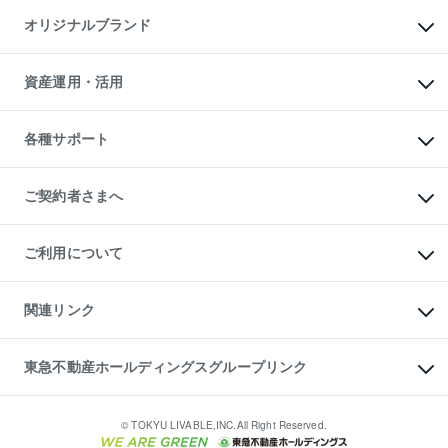
不動産AIアドバイザー Tellus Talk
マンション一棟
マンションライブラリー
オリジナルブランド
アパート経営
人気マンションランキング
アパート投資用物件
暮らしに役立つ不動産メディア

収益物件
当社売主リノベーションマンション
「Lnote」
ビル購入（ビル一棟）
一棟リノベーションマンション

資産運用・活用
不動産相場・不動産価格情報
投資用不動産の売却査定
L`GENTE（ルジェンテ）
不動産売却FAQ
事業用不動産の売却査定
区分リノベーションマンション

不動産コラム・ニュース
等価交換事業
海外不動産
Lideas（リディアス）
不動産用語集
不動産M&A
各種サポート
投資用一棟レジデンスWELL

不動産なんでもネット相談室
アセットマネジメント・出資
SQUARE（ウェルスクエア）
住まいの税金
不動産小口投資

シニア向けサポート
物件一括検索（購入＆賃貸）
LEGACIA（レガシア）
相続サポート
ご契約者さまへ
リフォームサポート
ご契約者さまサポートメニュー
ご紹介・再契約特典
ご利用について
入居者様専用-各種ご案内（賃貸）
東急こすもす会「こすもすWeb」
本人確認に関するお客様へのお願い
金融商品取引について
関連リンク
東急リバブル ソーシャルメディアポリシー
ご意見・お問い合わせ（金融商品取引専用の相談・お問い合わせ窓口）
すまいValue
保険募集におけるプライバシー・ポリシー
これからご結婚される方に東急百貨店のブライダルクラブ
東急不動産ホールディングスグループリンク
ダイレクトメール（郵送物）・Eメールなどの送付停止について
人材サービスのご用命は 東急リバブルスタッフ株式会社まで
宅地建物取引業者の皆様へ
東北の逸品を贈ります 東北すぐれものセレクション
東急不動産
民泊の開業・運営のご相談は「ReINN株式会社」まで
東急コミュニティー
© TOKYU LIVABLE,INC.All Right Reserved.
東急リバブル