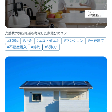
光熱費の負担軽減を考慮した家選びのコツ
#SDGs
#お金
#エコ・省エネ
#マンション
#一戸建て
#不動産購入
#節約
#間取り