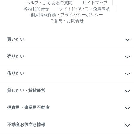
ヘルプ・よくあるご質問
サイトマップ
各種お問合せ
サイトについて・免責事項
個人情報保護・プライバシーポリシー
ご意見・お問合せ
買いたい
マンションの購入
新築・分譲マンションの購入
売りたい
中古マンションの購入
一戸建ての購入
マンションの売却・査定
新築一戸建ての購入
一戸建ての売却・査定
借りたい
中古一戸建ての購入
土地の売却・査定
土地の購入
スピードAI査定
不動産購入の流れ
物件を借りる
不動産売却について
注目キーワード物件特集
オフィス・店舗の賃貸
貸したい・賃貸経営
不動産査定について
購入ガイド
借りるときの流れ
売却サービス
借りるガイド
不動産売却の流れ
無料賃料査定
多言語対応
不動産買換えの流れ
マンション賃料データ
投資用・事業用不動産
売却ガイド
賃貸管理プラン
English
繁体中文
簡体中文
リロケーションについて
投資用不動産
貸すときの流れ
事業用不動産
不動産お役立ち情報
貸すガイド
マンション投資
投資用マンション