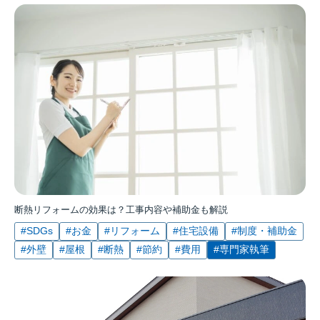
断熱リフォームの効果は？工事内容や補助金も解説
#SDGs
#お金
#リフォーム
#住宅設備
#制度・補助金
#外壁
#屋根
#断熱
#節約
#費用
#専門家執筆