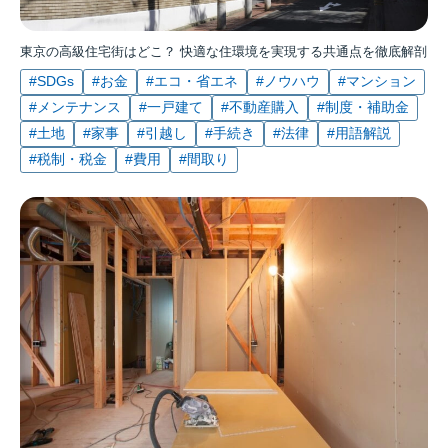
東京の高級住宅街はどこ？ 快適な住環境を実現する共通点を徹底解剖
#SDGs
#お金
#エコ・省エネ
#ノウハウ
#マンション
#メンテナンス
#一戸建て
#不動産購入
#制度・補助金
#土地
#家事
#引越し
#手続き
#法律
#用語解説
#税制・税金
#費用
#間取り