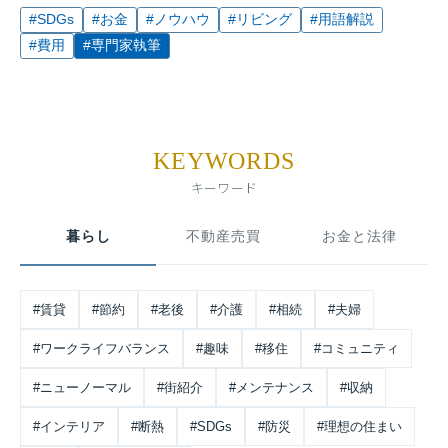
#SDGs
#お金
#ノウハウ
#リビング
#用語解説
#費用
#専門家執筆
KEYWORDS
キーワード
暮らし
不動産売買
お金と法律
#賃貸
#節約
#老後
#介護
#相続
#夫婦
#ワークライフバランス
#趣味
#移住
#コミュニティ
#ニューノーマル
#街紹介
#メンテナンス
#収納
#インテリア
#断熱
#SDGs
#防災
#理想の住まい