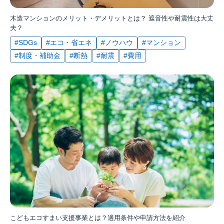
木造マンションのメリット・デメリットとは？ 遮音性や耐震性は大丈
夫？
#SDGs
#エコ・省エネ
#ノウハウ
#マンション
#制度・補助金
#断熱
#耐震
#費用
こどもエコすまい支援事業とは？適用条件や申請方法を紹介