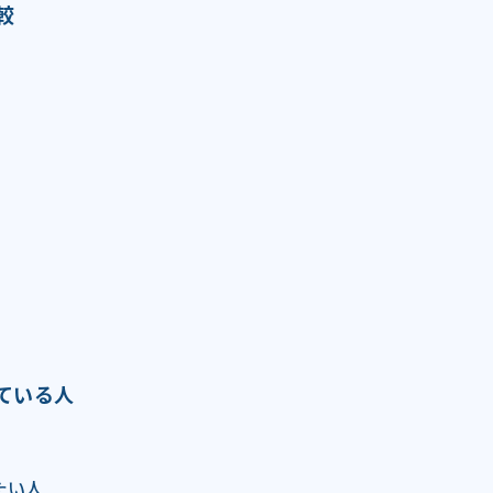
較
ている人
たい人