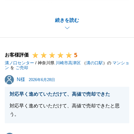
いただきまして、誠にありがとうございました。
ご購入者様も大切に使わせていただくと仰っておりま
続きを読む
したので、非常に良いお取引になったのではないかと
思います。
今後のマンション購入につきましても尽力させていた
だければと考えておりますので、引き続き何卒宜しく
5
お願い申し上げます。
お客様評価
溝ノ口センター
/ 神奈川県
川崎市高津区
（
溝の口駅
）の
マンショ
ン
を
ご売却
N様
N様
2026年6月28日
閉じる
対応早く進めていただけて、高値で売却できた
対応早く進めていただけて、高値で売却できたと思
う。