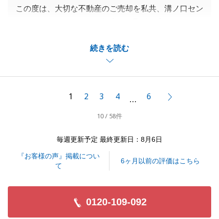
この度は、大切な不動産のご売却を私共、溝ノ口セン
ターにお任せいただき、無事にお取引を完了できまし
たことを心より感謝申し上げます。
続きを読む
ご売却の成立まで予想以上に早いペースで進めること
ができ、また私からの段取りのご説明や資料の分かり
やすさ、タイムリーな進行状況のご報告につきまして
も、非常に対応が良かったとのお言葉をいただけまし
1
2
3
4
6
次へ
…
たことは、担当者としてこの上ない喜びであり大変励
10 / 58件
みになります。
初めてのことやご不安も多い不動産取引だからこそ、
毎週更新予定 最終更新日：8月6日
常にお客様の立場に立って明確で安心できる情報提供
『お客様の声』掲載につい
を心がけておりましたので、その点を高く評価してい
6ヶ月以前の評価はこちら
て
ただけたことは本当に嬉しい限りでございます。
「東急リバブルに任せてよかった」というお言葉を励
みに、今後も溝ノ口センター一丸となって、より質の
0120-109-092
高いサービスを提供してまいります。