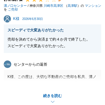
溝ノ口センター
完成した際には是非お伺いしたいと思っておりますの
/ 神奈川県
川崎市高津区
（
高津駅
）の
マンション
を
ご売却
で、またご連絡させていただければと思います。
K様
K様
引き続きご愛顧のほど、宜しくお願い申し上げます。
2026年6月30日
スピーディで大変ありがたかった
売却を決めてから決済まで約４か月で終了した。
閉じる
スピーディで大変ありがたかった。
東急リバブル
センターからの返答
K様、この度は、大切な不動産のご売却を私共、溝ノ
口センターにお任せいただき、無事にお取引を完了で
きましたこと、心より感謝申し上げます。
続きを読む
ご売却のご決断から最終的な決済まで、約4ヶ月とい
う期間でスムーズにお取引を進めることができ、私共