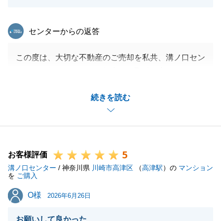
閉じる
東急リバブル
センターからの返答
この度は、大切な不動産のご売却を私共、溝ノ口セン
ターにお任せいただき、無事にお取引を完了できまし
たこと、心より感謝申し上げます。
続きを読む
今回の売却にあたり、一回のお取引でスムーズに完了
できたとのことで、U様のご期待に応え、安心できる
結果をお届けできたのであれば、担当者としてこれほ
ど嬉しいことはございません。
5
U様の貴重な不動産のご売却を最初から最後までしっ
お客様評価
溝ノ口センター
かりとサポートさせていただけたことは、私にとって
/ 神奈川県
川崎市高津区
（
高津駅
）の
マンション
を
ご購入
も大きな励みとなりました。
O様
O様
今後も不動産に関することで何かお困り事やご相談が
2026年6月26日
ございましたら、いつでもお気軽にご連絡下さい。
お願いして良かった