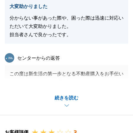
大変助かりました
分からない事があった際や、困った際は迅速に対応い
閉じる
ただいて大変助かりました。
担当者さんで良かったです。
東急リバブル
センターからの返答
この度は新生活の第一歩となる不動産購入をお手伝い
させいただきまして、誠にありがとうございました。
初めてのご購入ということもあり、ご不安もあったか
続きを読む
と思いますが、LINEなどを使って連絡のやり取りを
させていただき、スムーズなお取引になったかと思い
ます。
これからリフォーム工事のご予定ですが、完成後が楽
3
しみですね。
お客様評価