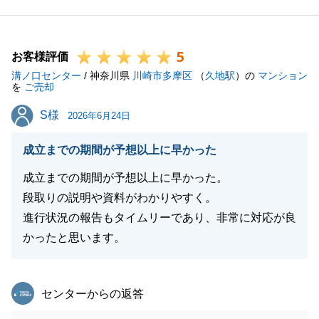
ため、お褒めのお言葉をいただけたことは私どもの喜
びです。
5
しかしながら、税務などの専門知識においてS様に物
お客様評価
溝ノ口センター
足りなさを感じさせてしまい、申し訳ございませんで
/ 神奈川県
川崎市多摩区
（
久地駅
）の
マンション
を
ご売却
した。
S様
S様
お客様にとって非常に重要なお金や税金面のアドバイ
2026年6月24日
スにおいて、私どもの力不足があった点、深く反省し
成立までの期間が予想以上に早かった
ております。
対応の早さだけでなく、知識面でも安心して任せてい
成立までの期間が予想以上に早かった。
ただける会社になれるよう精進してまいります。
段取りの説明や資料がわかりやすく。
この度は貴重なご意見をいただき、誠にありがとうご
進行状況の報告もタイムリーであり、非常に対応が良
ざいました。
かったと思います。
東急リバブル
センターからの返答
閉じる