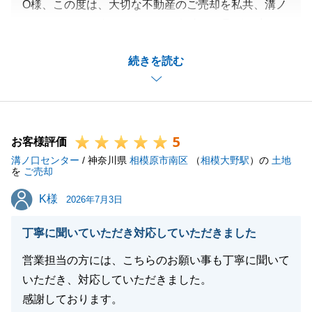
O様、この度は、大切な不動産のご売却を私共、溝ノ
口センターにお任せいただき、無事にお取引を完了で
きましたこと、心より感謝申し上げます。
続きを読む
温かいお言葉を頂戴し、大変嬉しく拝読いたしまし
た。
不動産のご売却という大きなご決断において、ご不明
な点やご不安が生じるのは当然のことでございます。
5
そのため、お客様がいつでもどのような些細なことで
お客様評価
溝ノ口センター
もお話しいただけるような関係性を築くことを、私自
/ 神奈川県
相模原市南区
（
相模大野駅
）の
土地
を
ご売却
身何よりも大切にしてまいりました。
K様
K様
O様と率直にコミュニケーションを取らせていただけ
2026年7月3日
たおかげで、私共もスムーズにお手続きを進めること
丁寧に聞いていただき対応していただきました
ができ、深く感謝しております。
安心してお任せいただけたというお言葉は、営業担当
営業担当の方には、こちらのお願い事も丁寧に聞いて
者としてこれ以上ない喜びであり、今後の活動に向け
いただき、対応していただきました。
た大きな励みとなります。
感謝しております。