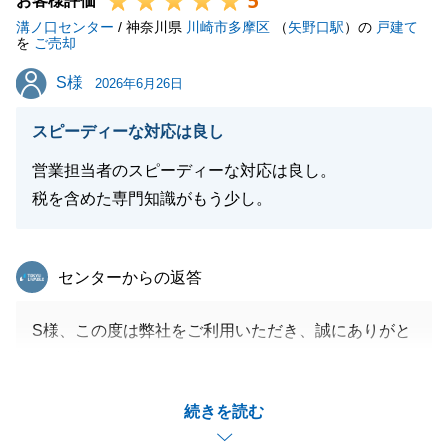
5
お客様評価
溝ノ口センター
ります。
/ 神奈川県
川崎市多摩区
（
矢野口駅
）の
戸建て
を
ご売却
また何かございましたら、いつでもお気軽にお声がけ
S様
S様
ください。
2026年6月26日
スピーディーな対応は良し
営業担当者のスピーディーな対応は良し。
閉じる
税を含めた専門知識がもう少し。
東急リバブル
センターからの返答
S様、この度は弊社をご利用いただき、誠にありがと
うございます。
対応スピードをご評価いただき、大変光栄に存じま
続きを読む
す。
日頃から迅速なレスポンスを第一に心がけております