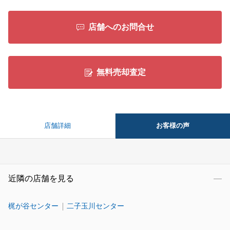
新居での生活が、笑顔あふれる素晴らしいものとなり
ますよう心よりお祈り申し上げます。
店舗へのお問合せ
今後とも、末永いお付き合いをよろしくお願いいたし
ます。
無料売却査定
閉じる
お客様の声
店舗詳細
近隣の店舗を見る
梶が谷センター
二子玉川センター