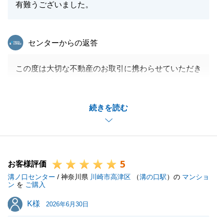
また何かお困り事がございましたら、いつでもお気軽
有難うございました。
に「地域の相談役」としてお声がけください。
生涯の不動産パートナーとして、今後とも、末永いお
東急リバブル
センターからの返答
付き合いをよろしくお願い申し上げます。
この度は大切な不動産のお取引に携わらせていただき
まして、誠にありがとうございます。
閉じる
今回は親族間の持ち分売買ということで、ご親族皆様
続きを読む
にお集まりいただきまして、ご心配事が無いようにお
取引の進め方など細かくご説明をさせていただきまし
た。
滞りなく、ご契約手続きが進んでいきましたのも、皆
5
様のご協力のおかげさまだと感じます。
お客様評価
溝ノ口センター
今後も何か不動産のことでお困りのことなどがあれ
/ 神奈川県
川崎市高津区
（
溝の口駅
）の
マンショ
ン
を
ご購入
ば、遠慮なくご連絡下さい。
K様
K様
引き続きご愛顧のほど、何卒宜しくお願い致します。
2026年6月30日