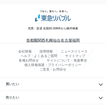
売買・賃貸 全国30,008件から物件検索
首都圏
関西
札幌
仙台
名古屋
福岡
会社情報
採用情報
ニュースリリース
ヘルプ・よくあるご質問
サイトマップ
各種お問合せ
サイトについて・免責事項
個人情報保護・プライバシーポリシー
ご意見・お問合せ
買いたい
マンションの購入
新築・分譲マンションの購入
売りたい
中古マンションの購入
一戸建ての購入
マンションの売却・査定