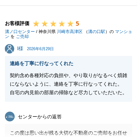
といたしましても大変安堵しておりますとともに、お
客様からスピーディでありがたかったという温かいお
5
言葉をいただけましたことは、担当者として大きな励
お客様評価
溝ノ口センター
みであり大変嬉しく思っております。
/ 神奈川県
川崎市高津区
（
溝の口駅
）の
マンショ
ン
を
ご売却
不動産のご売却は手続きや書類のご準備などでお客様
I様
I様
にとってもご負担が大きいものですが、いつも迅速か
2026年6月29日
つ的確にご協力をいただけたからこそ、これほど順調
連絡を丁寧に行なってくれた
に完了へと至ることができました。
今後とも、末永いお付き合いをよろしくお願いいたし
契約含め各種対応の負担や、やり取りがなるべく煩雑
ます。
にならないように、連絡を丁寧に行なってくれた。
自宅の内見前の部屋の掃除など尽力していただいた。
閉じる
東急リバブル
センターからの返答
この度は思い出が残る大切な不動産のご売却をお任せ