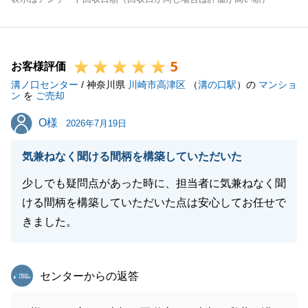
5
お客様評価
溝ノ口センター
/ 神奈川県
川崎市高津区
（
溝の口駅
）の
マンショ
ン
を
ご売却
O様
O様
2026年7月19日
気兼ねなく聞ける間柄を構築していただいた
少しでも疑問点があった時に、担当者に気兼ねなく聞
ける間柄を構築していただいた点は安心してお任せで
きました。
東急リバブル
センターからの返答