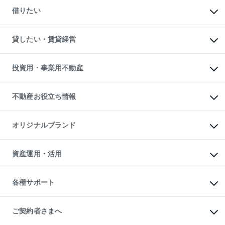
新築一戸建ての購入
一戸建ての売却・査定
借りたい
中古一戸建ての購入
土地の売却・査定
土地の購入
スピードAI査定
不動産購入の流れ
物件を借りる
不動産売却について
注目キーワード物件特集
オフィス・店舗の賃貸
貸したい・賃貸経営
不動産査定について
購入ガイド
借りるときの流れ
売却サービス
借りるガイド
不動産売却の流れ
無料賃料査定
多言語対応
不動産買換えの流れ
マンション賃料データ
投資用・事業用不動産
売却ガイド
賃貸管理プラン
English
繁体中文
簡体中文
リロケーションについて
投資用不動産
貸すときの流れ
事業用不動産
不動産お役立ち情報
貸すガイド
マンション投資
投資用マンション
不動産AIアドバイザー Tellus Talk
マンション一棟
マンションライブラリー
オリジナルブランド
アパート経営
人気マンションランキング
アパート投資用物件
暮らしに役立つ不動産メディア

収益物件
当社売主リノベーションマンション
「Lnote」
ビル購入（ビル一棟）
一棟リノベーションマンション

資産運用・活用
不動産相場・不動産価格情報
投資用不動産の売却査定
L`GENTE（ルジェンテ）
不動産売却FAQ
事業用不動産の売却査定
区分リノベーションマンション

不動産コラム・ニュース
等価交換事業
海外不動産
Lideas（リディアス）
不動産用語集
不動産M&A
各種サポート
投資用一棟レジデンスWELL

不動産なんでもネット相談室
アセットマネジメント・出資
SQUARE（ウェルスクエア）
住まいの税金
不動産小口投資

シニア向けサポート
物件一括検索（購入＆賃貸）
LEGACIA（レガシア）
相続サポート
ご契約者さまへ
リフォームサポート