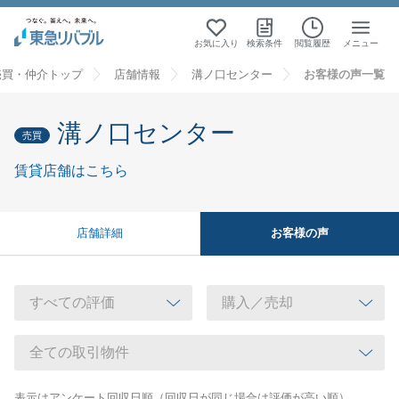
お気に入り
検索条件
閲覧履歴
メニュー
売買・仲介トップ
店舗情報
溝ノ口センター
お客様の声一覧
溝ノ口センター
売買
賃貸店舗はこちら
お客様の声
店舗詳細
表示はアンケート回収日順（回収日が同じ場合は評価が高い順）