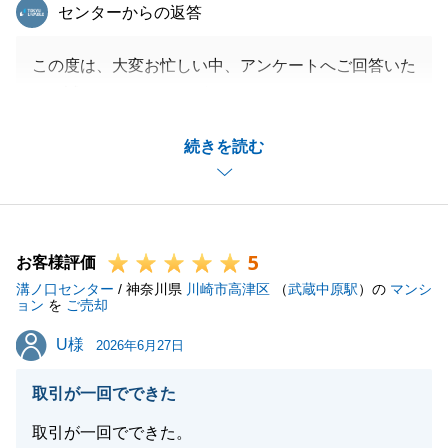
東急リバブル
センターからの返答
この度は、大変お忙しい中、アンケートへご回答いた
だき誠にありがとうございました。
不動産のお買い換えというお取引が大きなトラブル無
続きを読む
く円滑に進行いたしましたのも、ひとえにN様の迅速
かつ丁寧なご協力のおかげでございます。
心より御礼申し上げます。
N様との素晴らしいご縁をいただいたことに感謝し、
5
今後もより一層、安心とご満足をお届けできるよう精
お客様評価
溝ノ口センター
進してまいります。
/ 神奈川県
川崎市高津区
（
武蔵中原駅
）の
マンシ
ョン
を
ご売却
また何かお役に立てることがございましたら、お気軽
U様
U様
に溝ノ口センターまでお申し付けください。
2026年6月27日
N様の益々のご発展を、心よりお祈り申し上げます。
取引が一回でできた
取引が一回でできた。