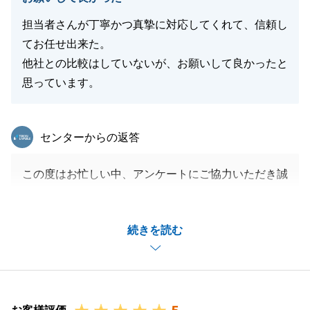
またお客様のお力になれる日を心より楽しみにしてお
ります。
担当者さんが丁寧かつ真摯に対応してくれて、信頼し
てお任せ出来た。
他社との比較はしていないが、お願いして良かったと
思っています。
閉じる
東急リバブル
センターからの返答
この度はお忙しい中、アンケートにご協力いただき誠
にありがとうございました。
弊社担当の対応について「丁寧かつ真摯」「信頼して
続きを読む
お任せできた」との身に余るお言葉をいただき、大変
光栄に存じます。
また、「お願いして良かった」と感じていただけたこ
とが、私どもにとって何よりの喜びです。
今後もお客様に寄り添った真摯な対応を心掛けてまい