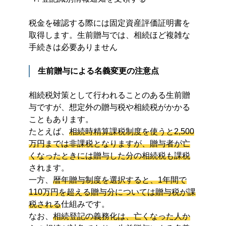
税金を確認する際には固定資産評価証明書を
取得します。生前贈与では、相続ほど複雑な
手続きは必要ありません
生前贈与による名義変更の注意点
相続税対策として行われることのある生前贈
与ですが、想定外の贈与税や相続税がかかる
こともあります。
たとえば、
相続時精算課税制度を使うと2,500
万円までは非課税となりますが、贈与者が亡
くなったときには贈与した分の相続税も課税
されます。
一方、
暦年贈与制度を選択すると、1年間で
110万円を超える贈与分については贈与税が課
税される
仕組みです。
なお、
相続登記の義務化は、亡くなった人か