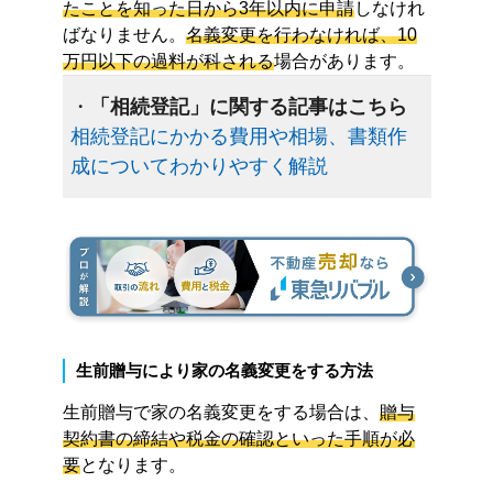
たことを知った日から3年以内に申請
しなけれ
ばなりません。
名義変更を行わなければ、10
万円以下の過料が科される
場合があります。
・
「相続登記」に関する記事はこちら
相続登記にかかる費用や相場、書類作
成についてわかりやすく解説
生前贈与により家の名義変更をする方法
生前贈与で家の名義変更をする場合は、
贈与
契約書の締結や税金の確認といった手順が必
要
となります。