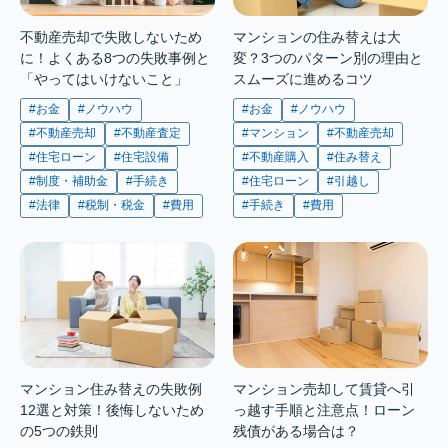
不動産売却で失敗しないため
マンションの住み替えは大
に！よくある8つの失敗事例と
変？3つのパターン別の理由と
「やってはいけないこと」
スムーズに進めるコツ
#お金
#ノウハウ
#お金
#ノウハウ
#不動産売却
#不動産査定
#マンション
#不動産売却
#住宅ローン
#住宅設備
#不動産購入
#住み替え
#制度・補助金
#手続き
#住宅ローン
#引越し
#法律
#税制・税金
#費用
#手続き
#費用
マンション住み替えの失敗例
マンション売却して賃貸へ引
12選と対策！後悔しないため
っ越す手順と注意点！ローン
の5つの鉄則
残債がある場合は？