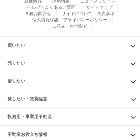
会社情報
採用情報
ニュースリリース
ヘルプ・よくあるご質問
サイトマップ
各種お問合せ
サイトについて・免責事項
個人情報保護・プライバシーポリシー
ご意見・お問合せ
買いたい
マンションの購入
新築・分譲マンションの購入
売りたい
中古マンションの購入
一戸建ての購入
マンションの売却・査定
新築一戸建ての購入
一戸建ての売却・査定
借りたい
中古一戸建ての購入
土地の売却・査定
土地の購入
スピードAI査定
不動産購入の流れ
物件を借りる
不動産売却について
注目キーワード物件特集
オフィス・店舗の賃貸
貸したい・賃貸経営
不動産査定について
購入ガイド
借りるときの流れ
売却サービス
借りるガイド
不動産売却の流れ
無料賃料査定
多言語対応
不動産買換えの流れ
マンション賃料データ
投資用・事業用不動産
売却ガイド
賃貸管理プラン
English
繁体中文
簡体中文
リロケーションについて
投資用不動産
貸すときの流れ
事業用不動産
不動産お役立ち情報
貸すガイド
マンション投資