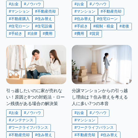
#お金
#ノウハウ
#お金
#ノウハウ
#マンション
#不動産売却
#マンション
#不動産売却
#不動産購入
#住み替え
#住み替え
#住宅ローン
#住宅ローン
#住宅設備
#手続き
#税制・税金
#老後
#手続き
#法律
#費用
#費用
#賃貸
引っ越したいのに家が売れな
分譲マンションからの引っ越
い！原因と8つの対処法・ロー
し理由は？住み替えを考える
ン残債がある場合の解決策
人に多い7つの本音
#お金
#ノウハウ
#お金
#ノウハウ
#メンテナンス
#マンション
#ワークライフバランス
#ワークライフバランス
#不動産売却
#住み替え
#不動産売却
#住み替え