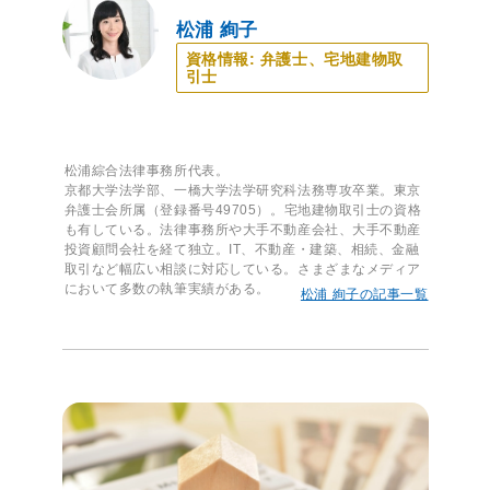
松浦 絢子
資格情報: 弁護士、宅地建物取
引士
松浦綜合法律事務所代表。
京都大学法学部、一橋大学法学研究科法務専攻卒業。東京
弁護士会所属（登録番号49705）。宅地建物取引士の資格
も有している。法律事務所や大手不動産会社、大手不動産
投資顧問会社を経て独立。IT、不動産・建築、相続、金融
取引など幅広い相談に対応している。さまざまなメディア
において多数の執筆実績がある。
松浦 絢子の記事一覧