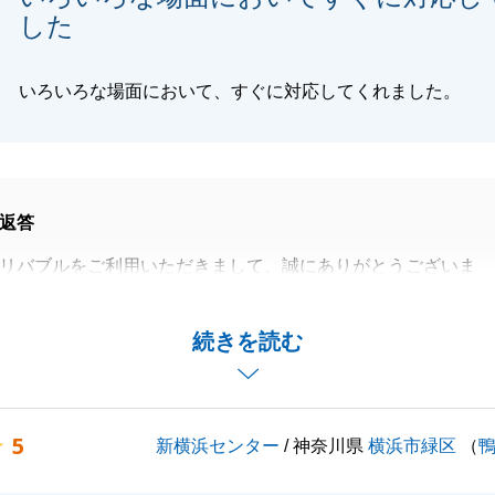
した
いろいろな場面において、すぐに対応してくれました。
返答
リバブルをご利用いただきまして、誠にありがとうございま
生の節目において、微力ながらお役に立てましたことを大変
続きを読む
ります。
い中にあっても、様々な物件のご見学や書類のご準備など、
大なるご協力をいただいたからこそ、諸手続きを順調に進め
5
新横浜センター
/ 神奈川県
横浜市緑区
（
した。
ュールの中、迅速にご対応いただきましたことに心より感謝