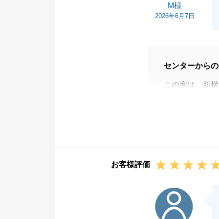
M様
2026年6月7日
センターからの
この度は、新横
した。
お客様の大切な
またお役にたて
また、お褒めの
お困りのことが
お客様評価
今後ともよろし
H様