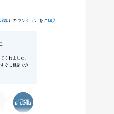
市場駅
）の
マンション
を
ご購入
た
してくれました。
にすぐに相談でき
東急リバブル