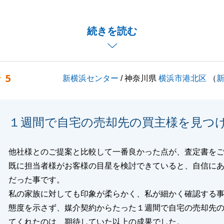
言葉を頂戴し、大変光栄に存じます。
続きを読む
に気さくにお話しさせていただけたこと、私の毎回の楽しみ
。
励みに、今後もより一層精進してまいります。
5
新横浜センター
/ 神奈川県
横浜市港北区
（
ご友人を紹介いただいた際の特典もご用意しておりますの
ございましたらいつでもお気軽にお申し付けください。
くお願い申し上げます。
１週間で自宅の売却先の買主様を見つ
他社様とのご提案と比較して一番良かった点が、査定書を
閉じる
既に担当者様がお客様の目星を検討できていると、自信に
だった事です。
私の家族に対しても印象が柔らかく、私が細かく確認する
態度を示さず、媒介契約からたった１週間で自宅の売却先
てくれたのは、期待していた以上の成果でした。