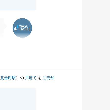
東急リバブル
（
黄金町駅
）の
戸建て
を
ご売却