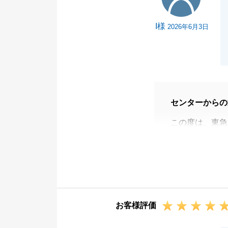
I様
2026年6月3日
センターからの
この度は、東急
す。
I様ご家族の人
嬉しく思ってお
お仕事でお忙し
I様ご家族の多
お客様評価
ることができま
タイトなスケジ