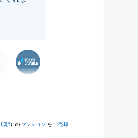
東急リバブル
鴨居駅
）の
マンション
を
ご売却