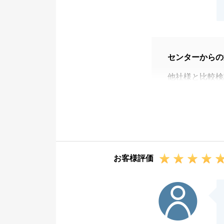
センターからの
他社様と比較検
にあふれていた
大切なご資産を
う強い想いと確
ことが何よりも
また、ご家族の
お客様評価
いただき、恐縮
Y様が疑問点を
M様
ない確実な営業
こちらこそ、深