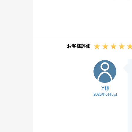
うございます。
温かいお褒めの
お会いするたび
でございました
頂いたお言葉を
お客様評価
なお、ご家族や
で、お困り事が
Y様
今後ともよろし
Y様
2026年6月8日