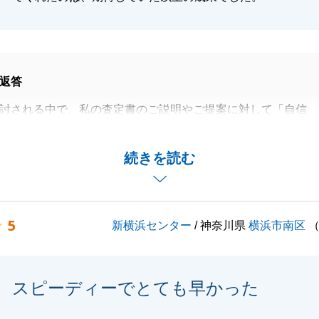
返答
討される中で、私の査定書のご説明やご提案に対して「自信
」と感じていただけたこと、大変光栄に思います。
お預かりする以上、「絶対にY様のご期待に応えたい」とい
続きを読む
信を持って臨んでおりましたので、その意図が伝わっていた
嬉しいです。
皆様への対応や、私の説明姿勢についても身に余るお言葉を
5
新横浜センター
/ 神奈川県
横浜市南区
でございます。
一つひとつ丁寧に確認してくださったからこそ、私もブレの
活動を行うことができました。
スピーディーでとても早かった
いご信頼を寄せていただき感謝しております。