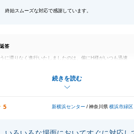
終始スムーズな対応で感謝しています。
返答
うに滞りなく進行いたしましたのは、偏にH様がいつも迅速
備やご連絡にご対応くださったおかげでございます。
をご丁寧なやり取りで支えていただき、私どもの方のこそ心
続きを読む
げます。
5
新横浜センター
/ 神奈川県
横浜市緑区
閉じる
いろいろな場面においてすぐに対応し