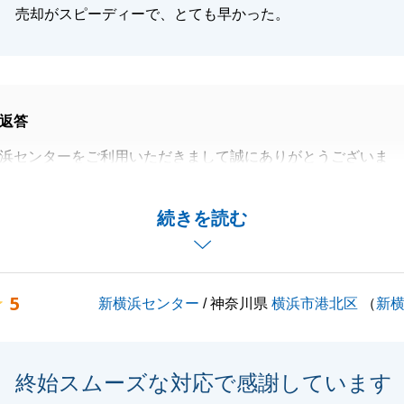
売却がスピーディーで、とても早かった。
閉じる
返答
浜センターをご利用いただきまして誠にありがとうございま
お住まいのご売却を、微力ながらお手伝いでき、
続きを読む
たこと大変光栄でございます。
言葉をいただき幸甚に存じます。
ございましたら、お気軽にご連絡いただければと存じます。
5
新横浜センター
/ 神奈川県
横浜市港北区
（
新
くお願いいたします。
終始スムーズな対応で感謝しています
閉じる