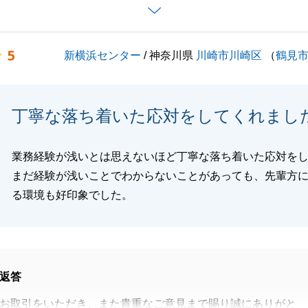
おります。
心して進められるよう、引き続き全力でサポートいたします
よろしくお願い申し上げます。
5
新横浜センター
/ 神奈川県
川崎市川崎区
（
鶴見
閉じる
丁寧な落ち着いた応対をしてくれまし
業務経験が浅いとは思えないほど丁寧な落ち着いた応対を
まだ経験が浅いことでわからないことがあっても、先輩方
る環境も好印象でした。
返答
お取引をいただき、また貴重なご意見まで賜り誠にありがと