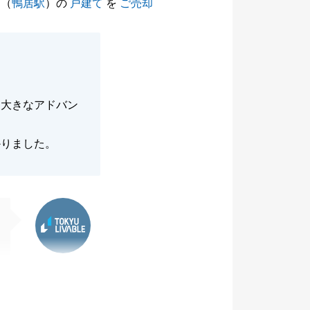
（
鴨居駅
）の
戸建て
を
ご売却
、大きなアドバン
かりました。
東急リバブル