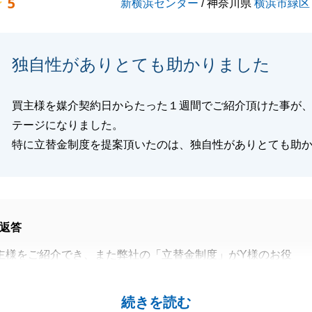
5
新横浜センター
/ 神奈川県
横浜市緑区
独自性がありとても助かりました
買主様を媒介契約日からたった１週間でご紹介頂けた事が
テージになりました。
特に立替金制度を提案頂いたのは、独自性がありとても助
返答
主様をご紹介でき、また弊社の「立替金制度」がY様のお役
大変光栄です。
ズに進みましたのも、これまでの迅速なご協力があってこそ
続きを読む