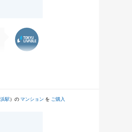
東急リバブル
横浜駅
）の
マンション
を
ご購入