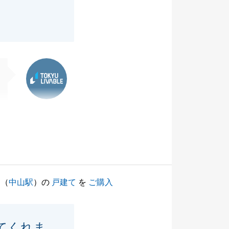
東急リバブル
（
中山駅
）の
戸建て
を
ご購入
てくれま