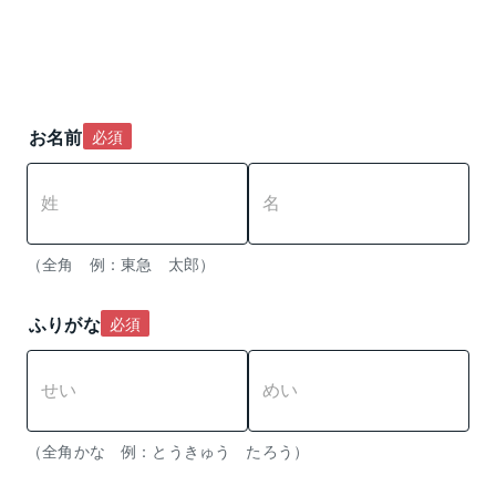
お名前
必須
（全角　例：東急　太郎）
ふりがな
必須
（全角かな　例：とうきゅう　たろう） 