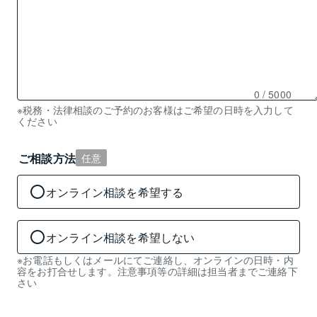
0
/ 5000
残
※税務・法律相談のご予約のお客様はご希望の日時を入力して
ください
り
0
文
ご相談方法
任意
字
入
オンライン相談を希望する
力
可
能
オンライン相談を希望しない
※お電話もしくはメールにてご連絡し、オンラインの日時・内
容をお打合せします。注意事項等の詳細は担当者までご連絡下
さい