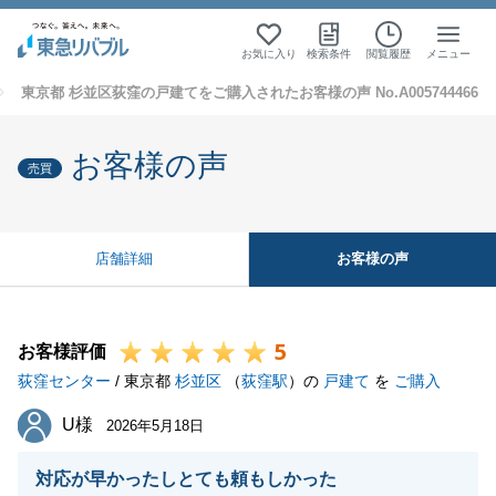
お気に入り
検索条件
閲覧履歴
メニュー
東京都 杉並区荻窪の戸建てをご購入されたお客様の声 No.A005744466
お客様の声
売買
お客様の声
店舗詳細
5
お客様評価
荻窪センター
/ 東京都
杉並区
（
荻窪駅
）の
戸建て
を
ご購入
U様
U様
2026年5月18日
対応が早かったしとても頼もしかった