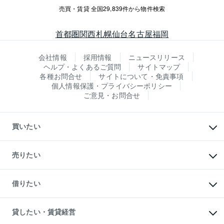
売買・賃貸 全国29,839件から物件検索
首都圏
関西
札幌
仙台
名古屋
福岡
会社情報
採用情報
ニュースリリース
ヘルプ・よくあるご質問
サイトマップ
各種お問合せ
サイトについて・免責事項
個人情報保護・プライバシーポリシー
ご意見・お問合せ
買いたい
マンションの購入
新築・分譲マンションの購入
売りたい
中古マンションの購入
一戸建ての購入
マンションの売却・査定
新築一戸建ての購入
一戸建ての売却・査定
借りたい
中古一戸建ての購入
土地の売却・査定
土地の購入
スピードAI査定
不動産購入の流れ
物件を借りる
不動産売却について
注目キーワード物件特集
オフィス・店舗の賃貸
貸したい・賃貸経営
不動産査定について
購入ガイド
借りるときの流れ
売却サービス