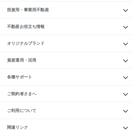
借りるガイド
不動産売却の流れ
無料賃料査定
多言語対応
不動産買換えの流れ
マンション賃料データ
投資用・事業用不動産
売却ガイド
賃貸管理プラン
English
繁体中文
簡体中文
リロケーションについて
投資用不動産
貸すときの流れ
事業用不動産
不動産お役立ち情報
貸すガイド
マンション投資
投資用マンション
不動産AIアドバイザー Tellus Talk
マンション一棟
マンションライブラリー
オリジナルブランド
アパート経営
人気マンションランキング
アパート投資用物件
暮らしに役立つ不動産メディア

収益物件
当社売主リノベーションマンション
「Lnote」
ビル購入（ビル一棟）
一棟リノベーションマンション

資産運用・活用
不動産相場・不動産価格情報
投資用不動産の売却査定
L`GENTE（ルジェンテ）
不動産売却FAQ
事業用不動産の売却査定
区分リノベーションマンション

不動産コラム・ニュース
等価交換事業
海外不動産
Lideas（リディアス）
不動産用語集
不動産M&A
各種サポート
投資用一棟レジデンスWELL

不動産なんでもネット相談室
アセットマネジメント・出資
SQUARE（ウェルスクエア）
住まいの税金
不動産小口投資

シニア向けサポート
物件一括検索（購入＆賃貸）
LEGACIA（レガシア）
相続サポート
ご契約者さまへ
リフォームサポート
ご契約者さまサポートメニュー
ご紹介・再契約特典
ご利用について
入居者様専用-各種ご案内（賃貸）
東急こすもす会「こすもすWeb」
本人確認に関するお客様へのお願い
金融商品取引について
関連リンク
東急リバブル ソーシャルメディアポリシー