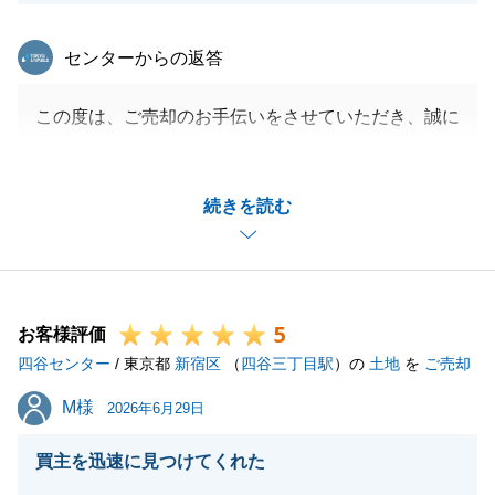
東急リバブル
センターからの返答
この度は、ご売却のお手伝いをさせていただき、誠に
ありがとうございました。
またA様にご満足をいただき、たいへんうれしく思い
続きを読む
ます。
今後もご相談等ございましたら、いつでもご連絡下さ
いませ。
5
お客様評価
四谷センター
/ 東京都
新宿区
（
四谷三丁目駅
）の
土地
を
ご売却
閉じる
M様
M様
2026年6月29日
買主を迅速に見つけてくれた