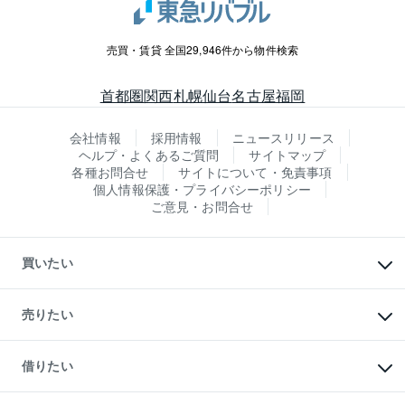
売買・賃貸 全国29,946件から物件検索
首都圏
関西
札幌
仙台
名古屋
福岡
会社情報
採用情報
ニュースリリース
ヘルプ・よくあるご質問
サイトマップ
各種お問合せ
サイトについて・免責事項
個人情報保護・プライバシーポリシー
ご意見・お問合せ
買いたい
マンションの購入
新築・分譲マンションの購入
売りたい
中古マンションの購入
一戸建ての購入
マンションの売却・査定
新築一戸建ての購入
一戸建ての売却・査定
借りたい
中古一戸建ての購入
土地の売却・査定
土地の購入
スピードAI査定
不動産購入の流れ
物件を借りる
不動産売却について