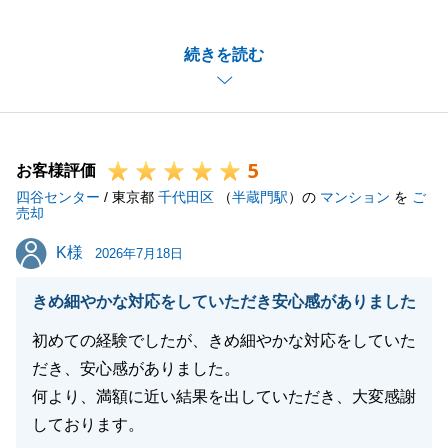
す。
この度はご所有物件のご売却、そしてご満足のいくお
続きを読む
住み替えの完了、本当におめでとうございます。
人生の大きな節目となるお住み替えにおいて、私ども
にお任せいただけたこと、心より感謝申し上げます。
ご売却だけでなく、ご購入側のスケジュールや各種お
5
手続きも含めてトータルでお役に立てたとお聞きし、
お客様評価
四谷センター
担当者としてこれ以上ない喜びです。
/ 東京都
千代田区
（
半蔵門駅
）の
マンション
を
ご
売却
「親切丁寧すぎるくらい」という勿体ないほどのお褒
K様
K様
めの言葉は、今後の大きな励みとなります。
2026年7月18日
いただきました素敵なご縁を大切に、これからも住ま
きめ細やかな対応をしていただき安心感がありました
いに関することはもちろん、どのようなことでも気軽
にご相談いただけるパートナーでありたいと思ってお
初めての経験でしたが、きめ細やかな対応をしていた
ります。
だき、安心感がありました。
今後とも末永いお付き合いを、どうぞよろしくお願い
何より、満額に近い結果を出していただき、大変感謝
いたします。
しております。