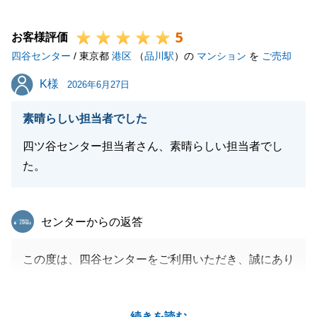
今後、より高度なご提案ができるよう精進してまいり
5
ます。
お客様評価
四谷センター
また何か不動産に関してお困り事や、周囲でお悩みの
/ 東京都
港区
（
品川駅
）の
マンション
を
ご売却
方がいらっしゃいましたら、いつでもお気軽にお声が
K様
K様
2026年6月27日
けいただけますと幸いです。
今後ともよろしくお願い申し上げます。
素晴らしい担当者でした
四ツ谷センター担当者さん、素晴らしい担当者でし
た。
閉じる
東急リバブル
センターからの返答
この度は、四谷センターをご利用いただき、誠にあり
がとうございました。
Ｋ様の多大なるご協力のおかげで、お引渡しまでスム
続きを読む