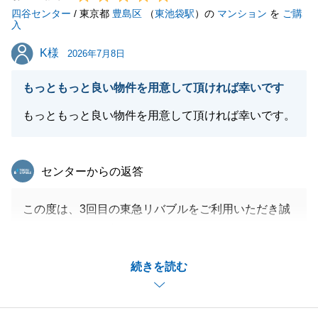
四谷センター
す。
/ 東京都
豊島区
（
東池袋駅
）の
マンション
を
ご購
入
今後とも何卒よろしくお願い申し上げます。
K様
K様
2026年7月8日
もっともっと良い物件を用意して頂ければ幸いです
閉じる
もっともっと良い物件を用意して頂ければ幸いです。
東急リバブル
センターからの返答
この度は、3回目の東急リバブルをご利用いただき誠
にありがとうございました。
また、身に余るお言葉をいただき、誠にありがとうご
続きを読む
ざいます。
何か不動産に関してお困り事や、周囲でお悩みの方が
いらっしゃいましたら、いつでもお気軽にお声がけい