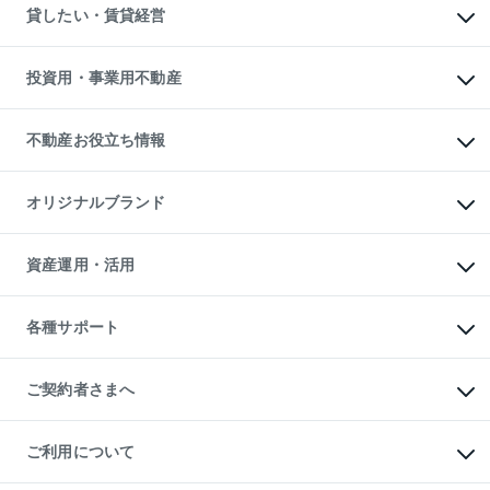
注目キーワード物件特集
オフィス・店舗の賃貸
貸したい・賃貸経営
不動産査定について
購入ガイド
借りるときの流れ
売却サービス
借りるガイド
不動産売却の流れ
無料賃料査定
多言語対応
不動産買換えの流れ
マンション賃料データ
投資用・事業用不動産
売却ガイド
賃貸管理プラン
English
繁体中文
簡体中文
リロケーションについて
投資用不動産
貸すときの流れ
事業用不動産
不動産お役立ち情報
貸すガイド
マンション投資
投資用マンション
不動産AIアドバイザー Tellus Talk
マンション一棟
マンションライブラリー
オリジナルブランド
アパート経営
人気マンションランキング
アパート投資用物件
暮らしに役立つ不動産メディア

収益物件
当社売主リノベーションマンション
「Lnote」
ビル購入（ビル一棟）
一棟リノベーションマンション

資産運用・活用
不動産相場・不動産価格情報
投資用不動産の売却査定
L`GENTE（ルジェンテ）
不動産売却FAQ
事業用不動産の売却査定
区分リノベーションマンション

不動産コラム・ニュース
等価交換事業
海外不動産
Lideas（リディアス）
不動産用語集
不動産M&A
各種サポート
投資用一棟レジデンスWELL

不動産なんでもネット相談室
アセットマネジメント・出資
SQUARE（ウェルスクエア）
住まいの税金
不動産小口投資

シニア向けサポート
物件一括検索（購入＆賃貸）
LEGACIA（レガシア）
相続サポート
ご契約者さまへ
リフォームサポート
ご契約者さまサポートメニュー
ご紹介・再契約特典
ご利用について
入居者様専用-各種ご案内（賃貸）
東急こすもす会「こすもすWeb」