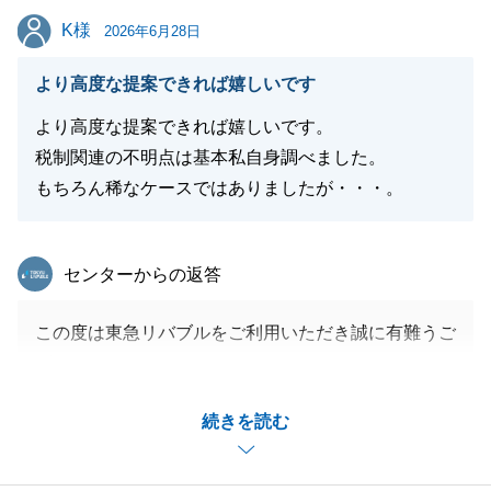
K様
K様
2026年6月28日
閉じる
より高度な提案できれば嬉しいです
より高度な提案できれば嬉しいです。
税制関連の不明点は基本私自身調べました。
もちろん稀なケースではありましたが・・・。
東急リバブル
センターからの返答
この度は東急リバブルをご利用いただき誠に有難うご
ざいました。
貴重なご意見も頂きありがとうございます。
続きを読む
今回は、海外送金や贈与税の対象となることも考慮す
る必要があるため、きちんと税理士の先生と連携して
確認をさせて頂きました。