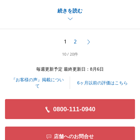
また、温かいお言葉をいただき、誠にありがとうござ
続きを読む
います。
また何か不動産に関してお困り事や、周囲でお悩みの
方がいらっしゃいましたら、いつでもお気軽にお声が
けいただけますと幸いです。
1
2
次へ
今後ともよろしくお願い申し上げます。
10 / 20件
毎週更新予定 最終更新日：8月6日
閉じる
『お客様の声』掲載につい
6ヶ月以前の評価はこちら
て
0800-111-0940
店舗へのお問合せ