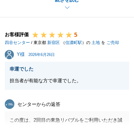
ーズに進めることができました。
重ねて御礼申し上げます。
何かご相談等ございましたら、いつでもお気軽にご連
絡下さい。
5
今後とも、末永いお付き合いを宜しくお願いいたしま
お客様評価
四谷センター
す。
/ 東京都
新宿区
（
信濃町駅
）の
土地
を
ご売却
Y様
Y様
2026年6月26日
閉じる
幸運でした
担当者が有能な方で幸運でした。
東急リバブル
センターからの返答
この度は、2回目の東急リバブルをご利用いただき誠
にありがとうございました。