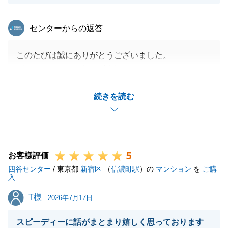
東急リバブル
センターからの返答
閉じる
このたびは誠にありがとうございました。
K様にはいつも迅速にご対応いただき、おかげさまで
私も何の不安やトラブルもなく、スムーズにお手続き
続きを読む
を進めることができました。
心より感謝申し上げます。
今後も不動産に関することはもちろん、それ以外のこ
とでも何かお困り事やご相談などございましたら、お
5
気軽にご連絡下さい。
お客様評価
四谷センター
引き続き、何卒よろしくお願い申し上げます。
/ 東京都
新宿区
（
信濃町駅
）の
マンション
を
ご購
入
T様
T様
2026年7月17日
閉じる
スピーディーに話がまとまり嬉しく思っております