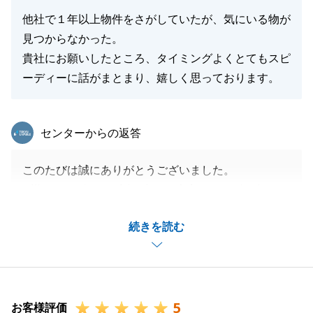
他社で１年以上物件をさがしていたが、気にいる物が
見つからなかった。
貴社にお願いしたところ、タイミングよくとてもスピ
ーディーに話がまとまり、嬉しく思っております。
東急リバブル
センターからの返答
このたびは誠にありがとうございました。
K様のおかげで、お話し合いも大変スムーズに進み、
ご希望に沿った物件をご提案することができました。
続きを読む
K様は多数の不動産をご所有されており、こちらとし
ても円滑にお話を進めることができ、心より感謝申し
上げます。
現在も他の不動産に関するご相談をいただいておりま
5
すので、引き続き精一杯サポートさせていただきま
お客様評価