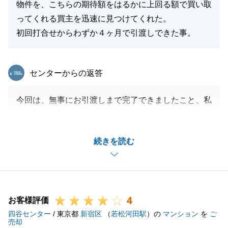
物件を、こちらの期待額をはるかに上回る額で買い取
ってくれる買主を迅速に見つけてくれた。
初回打合せからわずか４ヶ月で引渡しできた事。
東急リバブル
センターからの返答
今回は、無事にお引渡しまで完了できましたこと、私
共も心より安堵しております。
買主様につきましても、迅速に、最良の結果をお届け
続きを読む
でき、M様のお役に立てたことを大変光栄に存じま
す。
また何か不動産に関してお困り事や、周囲でお悩みの
方がいらっしゃいましたら、いつでもお気軽にお声が
4
けいただけますと幸いです。
お客様評価
四谷センター
今後ともよろしくお願い申し上げます。
/ 東京都
新宿区
（
若松河田駅
）の
マンション
を
ご
売却