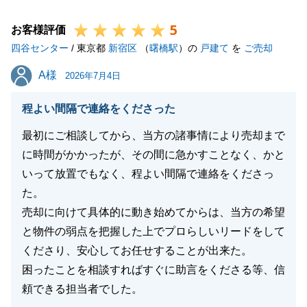
ただけますと幸いです。
5
今後ともよろしくお願い申し上げます。
お客様評価
四谷センター
/ 東京都
新宿区
（
曙橋駅
）の
戸建て
を
ご売却
A様
A様
2026年7月4日
閉じる
程よい間隔で連絡をくださった
最初にご相談してから、当方の諸事情により売却まで
に時間がかかったが、その間に急かすことなく、かと
いって放置でもなく、程よい間隔で連絡をくださっ
た。
売却に向けて具体的に動き始めてからは、当方の希望
と物件の弱点を把握した上でプロらしいリードをして
くださり、安心してお任せすることが出来た。
困ったことを相談すればすぐに助言をくださる等、信
頼できる担当者でした。