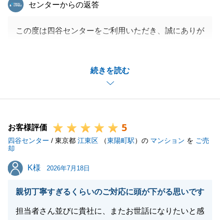
東急リバブル
センターからの返答
この度は四谷センターをご利用いただき、誠にありが
とうございました。
今回はご親族様がご所有のマンションを弊社で直接購
続きを読む
入させていただくお取引でしたが、I様、並びに皆様
の多大なるご協力のおかげで、お引渡しまでスムーズ
に進めることができました。重ねて御礼申し上げま
す。
5
ご自宅のすぐ近くに四谷センターがございますので、
お客様評価
四谷センター
I様ご所有のマンションのご相談も含めて、またお役
/ 東京都
江東区
（
東陽町駅
）の
マンション
を
ご売
却
に立てることがございましたら、お気軽にお申し付け
K様
K様
くださいませ。
2026年7月18日
親切丁寧すぎるくらいのご対応に頭が下がる思いです
担当者さん並びに貴社に、またお世話になりたいと感
閉じる