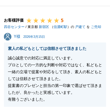
形状や条件によって価格や資産価値にも大きく影響し
てまいりますため、その点についてもご説明させてい
5
ただきました。
お客様評価
四谷センター
今後も不動産に限らず、何かご不明な点やご相談等が
/ 東京都
新宿区
（
信濃町駅
）の
戸建て
を
ご売却
ございましたら、どうぞお気軽にご連絡くださいま
Y様
Y様
2026年3月15日
せ。
改めまして、このたびは誠にありがとうございまし
素人の私どもとしては信頼させて頂きました
た。
誠心誠意での対応に満足しています。
プロとしての一方的な判断や対応ではなく、私どもと
一緒の立場で提案や対応をして頂き、素人の私どもと
閉じる
しては信頼させて頂きました。
提案書のプレゼンと担当の第一印象で選ばせて頂きま
したが、良かったと実感しています。
有難うございました。