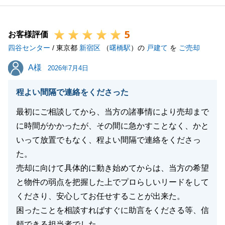
5
お客様評価
四谷センター
/ 東京都
新宿区
（
曙橋駅
）の
戸建て
を
ご売却
A様
A様
2026年7月4日
程よい間隔で連絡をくださった
最初にご相談してから、当方の諸事情により売却まで
に時間がかかったが、その間に急かすことなく、かと
いって放置でもなく、程よい間隔で連絡をくださっ
た。
売却に向けて具体的に動き始めてからは、当方の希望
と物件の弱点を把握した上でプロらしいリードをして
くださり、安心してお任せすることが出来た。
困ったことを相談すればすぐに助言をくださる等、信
頼できる担当者でした。