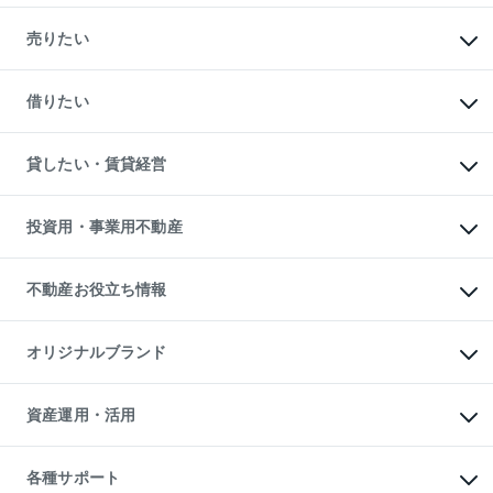
マンションの購入
新築・分譲マンションの購入
売りたい
中古マンションの購入
一戸建ての購入
マンションの売却・査定
新築一戸建ての購入
一戸建ての売却・査定
借りたい
中古一戸建ての購入
土地の売却・査定
土地の購入
スピードAI査定
不動産購入の流れ
物件を借りる
不動産売却について
注目キーワード物件特集
オフィス・店舗の賃貸
貸したい・賃貸経営
不動産査定について
購入ガイド
借りるときの流れ
売却サービス
借りるガイド
不動産売却の流れ
無料賃料査定
多言語対応
不動産買換えの流れ
マンション賃料データ
投資用・事業用不動産
売却ガイド
賃貸管理プラン
English
繁体中文
簡体中文
リロケーションについて
投資用不動産
貸すときの流れ
事業用不動産
不動産お役立ち情報
貸すガイド
マンション投資
投資用マンション
不動産AIアドバイザー Tellus Talk
マンション一棟
マンションライブラリー
オリジナルブランド
アパート経営
人気マンションランキング
アパート投資用物件
暮らしに役立つ不動産メディア

収益物件
当社売主リノベーションマンション
「Lnote」
ビル購入（ビル一棟）
一棟リノベーションマンション

資産運用・活用
不動産相場・不動産価格情報
投資用不動産の売却査定
L`GENTE（ルジェンテ）
不動産売却FAQ
事業用不動産の売却査定
区分リノベーションマンション

不動産コラム・ニュース
等価交換事業
海外不動産
Lideas（リディアス）
不動産用語集
不動産M&A
各種サポート
投資用一棟レジデンスWELL

不動産なんでもネット相談室
アセットマネジメント・出資