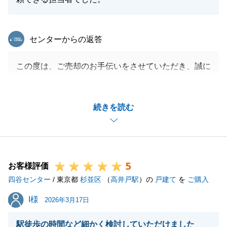
東急リバブル
センターからの返答
この度は、ご売却のお手伝いをさせていただき、誠に
ありがとうございました。
またA様にご満足をいただき、たいへんうれしく思い
続きを読む
ます。
今後もご相談等ございましたら、いつでもご連絡下さ
いませ。
5
お客様評価
四谷センター
/ 東京都
杉並区
（
高井戸駅
）の
戸建て
を
ご購入
閉じる
I様
I様
2026年3月17日
駅徒歩の時間など細かく検討していただけました