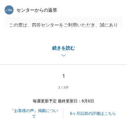
東急リバブル
センターからの返答
この度は、四谷センターをご利用いただき、誠にあり
がとうございました。
紆余曲折ありましたが、Y様の多大なるご協力のおか
続きを読む
げで、お引渡しまでスムーズに進めることができまし
た。
大変感謝申し上げます。
また何か不動産に関してお困りごとや、周囲でお悩み
1
の方がいらっしゃいましたら、いつでもお気軽にお声
3 / 3件
がけいただけますと幸いです。
今後とも、末永いお付き合いをよろしくお願いいたし
毎週更新予定 最終更新日：8月6日
ます。
『お客様の声』掲載につい
6ヶ月以前の評価はこちら
て