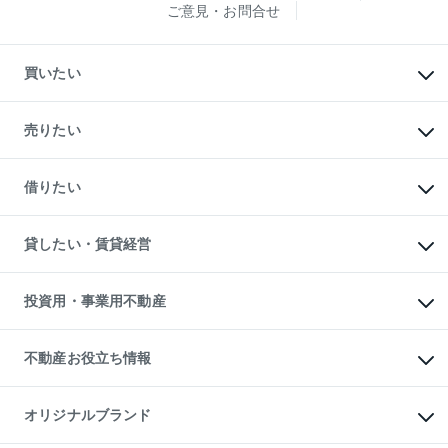
ご意見・お問合せ
買いたい
マンションの購入
新築・分譲マンションの購入
売りたい
中古マンションの購入
一戸建ての購入
マンションの売却・査定
新築一戸建ての購入
一戸建ての売却・査定
借りたい
中古一戸建ての購入
土地の売却・査定
土地の購入
スピードAI査定
不動産購入の流れ
物件を借りる
不動産売却について
注目キーワード物件特集
オフィス・店舗の賃貸
貸したい・賃貸経営
不動産査定について
購入ガイド
借りるときの流れ
売却サービス
借りるガイド
不動産売却の流れ
無料賃料査定
多言語対応
不動産買換えの流れ
マンション賃料データ
投資用・事業用不動産
売却ガイド
賃貸管理プラン
English
繁体中文
簡体中文
リロケーションについて
投資用不動産
貸すときの流れ
事業用不動産
不動産お役立ち情報
貸すガイド
マンション投資
投資用マンション
不動産AIアドバイザー Tellus Talk
マンション一棟
マンションライブラリー
オリジナルブランド
アパート経営
人気マンションランキング
アパート投資用物件
暮らしに役立つ不動産メディア
