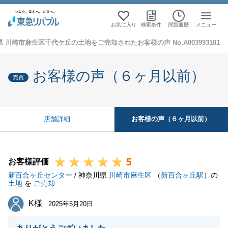
お気に入り
検索条件
閲覧履歴
メニュー
 川崎市麻生区千代ケ丘の土地をご売却されたお客様の声 No.A003993181
お客様の声（６ヶ月以前）
売買
お客様の声（６ヶ月以前）
店舗詳細
5
お客様評価
新百合ヶ丘センター
/ 神奈川県
川崎市麻生区
（
新百合ヶ丘駅
）の
土地
を
ご売却
K様
K様
2025年5月20日