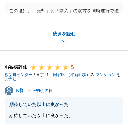
この度は、「売却」と「購入」の双方を同時進行で進
めるという、お忙しくご負担も大きいお取引でござい
ましたが、いつも迅速にご協力ご協力いただけたから
続きを読む
こそ、このスピード成約が実現いたしました。
心より感謝申し上げます。
お引越し後何かとご多忙とは存じますが、お困りのこ
とや不動産に関することがございましたら、いつでも
5
お気軽にご連絡下さい。_
お客様評価
桜新町センター
今後とも末永いお付き合いのほど、よろしくお願い申
/ 東京都
世田谷区
（
桜新町駅
）の
マンション
を
ご売却
し上げます。
N様
N様
2026年5月21日
期待していた以上に良かった
閉じる
期待していた以上に良かった。