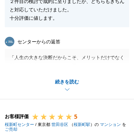
今後とも末永いお付き合いのほどよろしくお願い申し
２件目の検討で成約に至りましたが、どちらもきちん
上げます。
と対応していただけました。
十分評価に値します。
閉じる
東急リバブル
センターからの返答
「人生の大きな決断だからこそ、メリットだけでなく
懸念点も共有し、後悔のない選択をしていただきた
い」という想いでご案内しておりましたので、そう言
続きを読む
っていただけることが何よりの喜びです。
これからもお客様の視点に立ち、誠実なサポートを続
けてまいります。
今後ともよろしくお願いいたします。
5
お客様評価
桜新町センター
/ 東京都
世田谷区
（
桜新町駅
）の
マンション
を
ご売却
閉じる