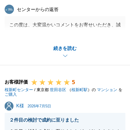
東急リバブル
センターからの返答
この度は、大変温かいコメントをお寄せいただき、誠
にありがとうございます。
お取引の最中、設備に関するご指摘への対応や、特に
続きを読む
決済当日の予期せぬトラブルなど、A様におかれまし
ても大変ご心労が大きかったこととお察しいたしま
す。
A様に迅速にご協力いただいたからこそ、無事に最後
5
までお手続きを完了させることができました。
お客様評価
桜新町センター
心より深く感謝申し上げます。
/ 東京都
世田谷区
（
桜新町駅
）の
マンション
を
ご購入
今回のお取引は一度一段落となりますが、今後もお困
K様
K様
り事やご相談がございましたらいつでも全力でサポー
2026年7月5日
トさせていただきます。
２件目の検討で成約に至りました
どうぞお気軽にお声がけください。