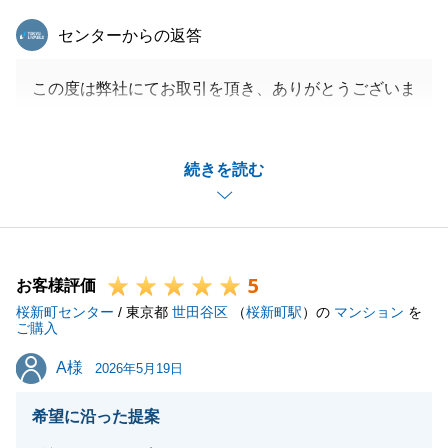
東急リバブル
センターからの返答
この度は弊社にてお取引を頂き、ありがとうございま
した。
当初は投資用として販売をしておりましたが、状況が
続きを読む
変わり居住用として販売に切り替わりました。
不動産価格の上昇もあり、結果的には最も良いタイミ
ングでの売却となりました。
ご満足頂けるお取引が出来たことを嬉しく思います。
5
弊社では、このような権利関係が複雑な不動産の取引
お客様評価
桜新町センター
も得意としております。
/ 東京都
世田谷区
（
桜新町駅
）の
マンション
を
ご購入
またご相談がございましたら些細な事でもご遠慮なく
A様
A様
ご連絡下さいませ。
2026年5月19日
今後ともよろしくお願い致します。
希望に沿った提案