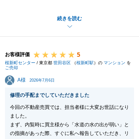
にありがとうございます。
お取引の最中、設備に関するご指摘への対応や、特に
続きを読む
決済当日の予期せぬトラブルなど、A様におかれまし
ても大変ご心労が大きかったこととお察しいたしま
す。
A様に迅速にご協力いただいたからこそ、無事に最後
5
までお手続きを完了させることができました。
お客様評価
桜新町センター
心より深く感謝申し上げます。
/ 東京都
世田谷区
（
桜新町駅
）の
マンション
を
ご売却
今回のお取引は一度一段落となりますが、今後もお困
A様
A様
り事やご相談がございましたらいつでも全力でサポー
2026年7月6日
トさせていただきます。
修理の手配までしていただきました
どうぞお気軽にお声がけください。
今後とも末永いお付き合いのほどよろしくお願い申し
今回の不動産売買では、担当者様に大変お世話になり
上げます。
ました。
まず、内覧時に買主様から「水道の水の出が弱い」と
の指摘があった際、すぐに私へ報告していただき、リ