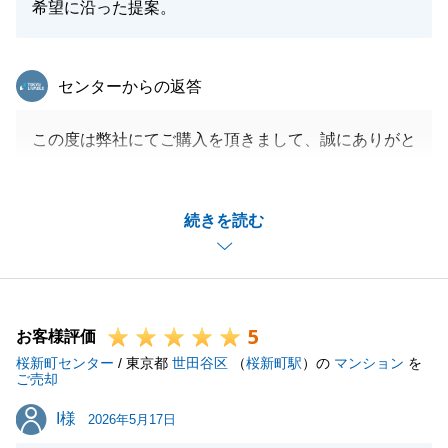
希望に沿った提案。
閉じる
東急リバブル
センターからの返答
この度は弊社にてご購入を頂きまして、誠にありがと
うございました。
今後とも何か御座いましたら、お気軽に何でもご相談
続きを読む
下さいませ。
引続き、どうぞ宜しくお願い申し上げます。
5
お客様評価
閉じる
桜新町センター
/ 東京都
世田谷区
（
桜新町駅
）の
マンション
を
ご売却
I様
I様
2026年5月17日