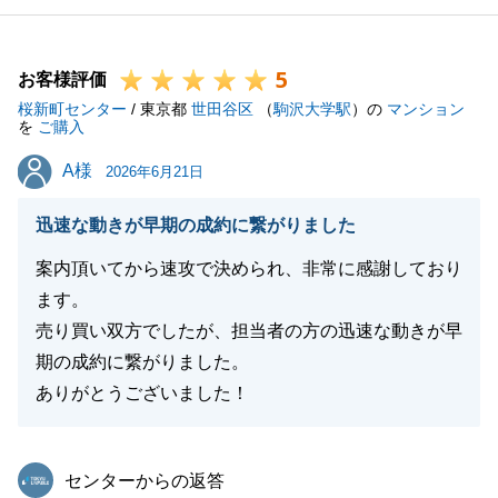
けてまいります。
今後ともよろしくお願いいたします。
5
お客様評価
桜新町センター
/ 東京都
世田谷区
（
駒沢大学駅
）の
マンション
を
ご購入
閉じる
A様
A様
2026年6月21日
迅速な動きが早期の成約に繋がりました
案内頂いてから速攻で決められ、非常に感謝しており
ます。
売り買い双方でしたが、担当者の方の迅速な動きが早
期の成約に繋がりました。
ありがとうございました！
東急リバブル
センターからの返答