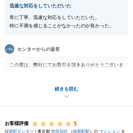
迅速な対応をしていただいた
常に丁寧、迅速な対応をしていただいた。
特に不満を感じることがなかったのが良かった。
東急リバブル
センターからの返答
この度は、弊社にてお取引を頂きありがとうございま
した。
お買い換えのご計画でしたので、購入と共にご自宅の
続きを読む
売却も成約することが出来ましてホッとしています。
お住み替え先のお引っ越し前に買主様が見つかったこ
とも良かったです。
ご購入とご売却の手続きがありましたので、大変でし
5
たかと思いますが、I様のご協力により問題なく手続
お客様評価
桜新町センター
きを進めることが出来ました。
/ 東京都
世田谷区
（
桜新町駅
）の
マンション
を