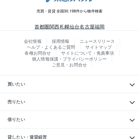
売買・賃貸 全国30,198件から物件検索
首都圏
関西
札幌
仙台
名古屋
福岡
会社情報
採用情報
ニュースリリース
ヘルプ・よくあるご質問
サイトマップ
各種お問合せ
サイトについて・免責事項
個人情報保護・プライバシーポリシー
ご意見・お問合せ
買いたい
マンションの購入
新築・分譲マンションの購入
売りたい
中古マンションの購入
一戸建ての購入
マンションの売却・査定
新築一戸建ての購入
一戸建ての売却・査定
借りたい
中古一戸建ての購入
土地の売却・査定
土地の購入
スピードAI査定
不動産購入の流れ
物件を借りる
不動産売却について
注目キーワード物件特集
オフィス・店舗の賃貸
貸したい・賃貸経営
不動産査定について