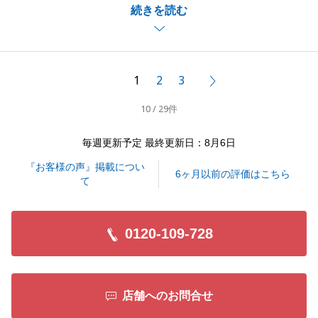
続きを読む
おいて迅速にご対応いただいたおかげで、
スムーズにお取引を完了することができました。
お住み替え先での新生活におかれましても、
ご家族皆様のご健康とご多幸を心よりお祈り申し上げ
1
2
3
次へ
ます。
10 / 29件
毎週更新予定 最終更新日：8月6日
閉じる
『お客様の声』掲載につい
6ヶ月以前の評価はこちら
て
0120-109-728
店舗へのお問合せ