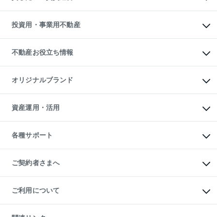
購入ガイド
借りるときの流れ
売却サービス
借りるガイド
不動産売却の流れ
無料賃料査定
多言語対応
不動産買換えの流れ
マンション賃料データ
投資用・事業用不動産
売却ガイド
賃貸管理プラン
English
繁体中文
簡体中文
リロケーションについて
投資用不動産
貸すときの流れ
事業用不動産
不動産お役立ち情報
貸すガイド
マンション投資
投資用マンション
不動産AIアドバイザー Tellus Talk
マンション一棟
マンションライブラリー
オリジナルブランド
アパート経営
人気マンションランキング
アパート投資用物件
暮らしに役立つ不動産メディア

収益物件
当社売主リノベーションマンション
「Lnote」
ビル購入（ビル一棟）
一棟リノベーションマンション

資産運用・活用
不動産相場・不動産価格情報
投資用不動産の売却査定
L`GENTE（ルジェンテ）
不動産売却FAQ
事業用不動産の売却査定
区分リノベーションマンション

不動産コラム・ニュース
等価交換事業
海外不動産
Lideas（リディアス）
不動産用語集
不動産M&A
各種サポート
投資用一棟レジデンスWELL

不動産なんでもネット相談室
アセットマネジメント・出資
SQUARE（ウェルスクエア）
住まいの税金
不動産小口投資

シニア向けサポート
物件一括検索（購入＆賃貸）
LEGACIA（レガシア）
相続サポート
ご契約者さまへ
リフォームサポート
ご契約者さまサポートメニュー
ご紹介・再契約特典
ご利用について
入居者様専用-各種ご案内（賃貸）
東急こすもす会「こすもすWeb」
本人確認に関するお客様へのお願い
金融商品取引について