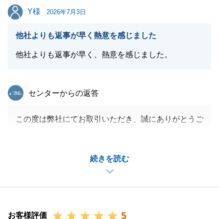
Y様
Y様
2026年7月3日
他社よりも返事が早く熱意を感じました
他社よりも返事が早く、熱意を感じました。
東急リバブル
センターからの返答
この度は弊社にてお取引いただき、誠にありがとうご
ざいました。
無事にお手続きが完了し、大変嬉しく思っておりま
続きを読む
す。
また、「他社よりも返事が早く熱意を感じた」とのお
言葉、大変励みになります。
大切なご資産のお取引を安心してお任せいただきたい
5
一心でしたので、そう言っていただけて光栄です。
お客様評価