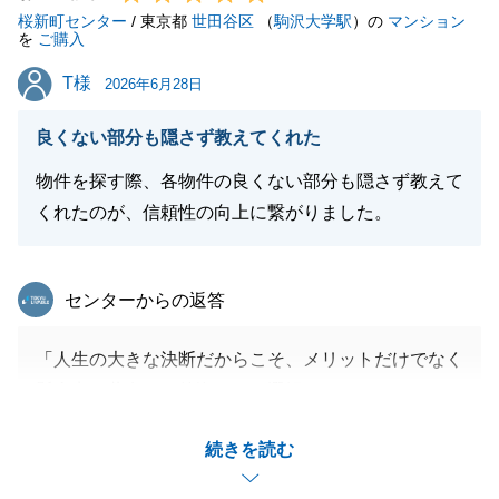
桜新町センター
引続き、どうぞ宜しくお願い申し上げます。
/ 東京都
世田谷区
（
駒沢大学駅
）の
マンション
を
ご購入
T様
T様
2026年6月28日
閉じる
良くない部分も隠さず教えてくれた
物件を探す際、各物件の良くない部分も隠さず教えて
くれたのが、信頼性の向上に繋がりました。
東急リバブル
センターからの返答
「人生の大きな決断だからこそ、メリットだけでなく
懸念点も共有し、後悔のない選択をしていただきた
い」という想いでご案内しておりましたので、そう言
続きを読む
っていただけることが何よりの喜びです。
これからもお客様の視点に立ち、誠実なサポートを続