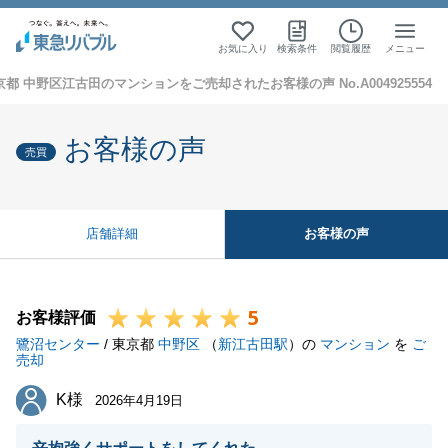
お気に入り
検索条件
閲覧履歴
メニュー
京都 中野区江古田のマンションをご売却されたお客様の声 No.A004925554
お客様の声
売買
お客様の声
店舗詳細
5
お客様評価
鷺沼センター
/ 東京都
中野区
（
新江古田駅
）の
マンション
を
ご
売却
K様
K様
2026年4月19日