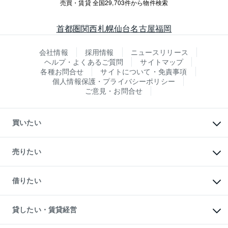
売買・賃貸 全国29,703件から物件検索
首都圏
関西
札幌
仙台
名古屋
福岡
会社情報
採用情報
ニュースリリース
ヘルプ・よくあるご質問
サイトマップ
各種お問合せ
サイトについて・免責事項
個人情報保護・プライバシーポリシー
ご意見・お問合せ
買いたい
マンションの購入
新築・分譲マンションの購入
売りたい
中古マンションの購入
一戸建ての購入
マンションの売却・査定
新築一戸建ての購入
一戸建ての売却・査定
借りたい
中古一戸建ての購入
土地の売却・査定
土地の購入
スピードAI査定
不動産購入の流れ
物件を借りる
不動産売却について
注目キーワード物件特集
オフィス・店舗の賃貸
貸したい・賃貸経営
不動産査定について
購入ガイド
借りるときの流れ
売却サービス
借りるガイド
不動産売却の流れ
無料賃料査定