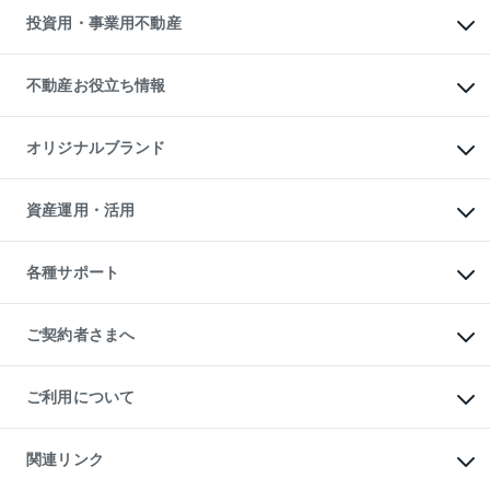
多言語対応
不動産買換えの流れ
マンション賃料データ
投資用・事業用不動産
売却ガイド
賃貸管理プラン
English
繁体中文
簡体中文
リロケーションについて
投資用不動産
貸すときの流れ
事業用不動産
不動産お役立ち情報
貸すガイド
マンション投資
投資用マンション
不動産AIアドバイザー Tellus Talk
マンション一棟
マンションライブラリー
オリジナルブランド
アパート経営
人気マンションランキング
アパート投資用物件
暮らしに役立つ不動産メディア

収益物件
当社売主リノベーションマンション
「Lnote」
ビル購入（ビル一棟）
一棟リノベーションマンション

資産運用・活用
不動産相場・不動産価格情報
投資用不動産の売却査定
L`GENTE（ルジェンテ）
不動産売却FAQ
事業用不動産の売却査定
区分リノベーションマンション

不動産コラム・ニュース
等価交換事業
海外不動産
Lideas（リディアス）
不動産用語集
不動産M&A
各種サポート
投資用一棟レジデンスWELL

不動産なんでもネット相談室
アセットマネジメント・出資
SQUARE（ウェルスクエア）
住まいの税金
不動産小口投資

シニア向けサポート
物件一括検索（購入＆賃貸）
LEGACIA（レガシア）
相続サポート
ご契約者さまへ
リフォームサポート
ご契約者さまサポートメニュー
ご紹介・再契約特典
ご利用について
入居者様専用-各種ご案内（賃貸）
東急こすもす会「こすもすWeb」
本人確認に関するお客様へのお願い
金融商品取引について
関連リンク
東急リバブル ソーシャルメディアポリシー
ご意見・お問い合わせ（金融商品取引専用の相談・お問い合わせ窓口）