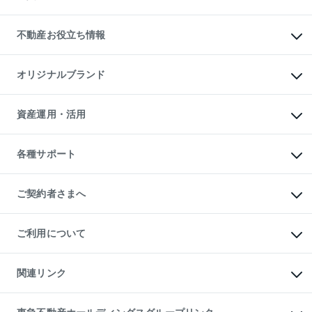
売却ガイド
賃貸管理プラン
English
繁体中文
簡体中文
リロケーションについて
投資用不動産
貸すときの流れ
事業用不動産
不動産お役立ち情報
貸すガイド
マンション投資
投資用マンション
不動産AIアドバイザー Tellus Talk
マンション一棟
マンションライブラリー
オリジナルブランド
アパート経営
人気マンションランキング
アパート投資用物件
暮らしに役立つ不動産メディア

収益物件
当社売主リノベーションマンション
「Lnote」
ビル購入（ビル一棟）
一棟リノベーションマンション

資産運用・活用
不動産相場・不動産価格情報
投資用不動産の売却査定
L`GENTE（ルジェンテ）
不動産売却FAQ
事業用不動産の売却査定
区分リノベーションマンション

不動産コラム・ニュース
等価交換事業
海外不動産
Lideas（リディアス）
不動産用語集
不動産M&A
各種サポート
投資用一棟レジデンスWELL

不動産なんでもネット相談室
アセットマネジメント・出資
SQUARE（ウェルスクエア）
住まいの税金
不動産小口投資

シニア向けサポート
物件一括検索（購入＆賃貸）
LEGACIA（レガシア）
相続サポート
ご契約者さまへ
リフォームサポート
ご契約者さまサポートメニュー
ご紹介・再契約特典
ご利用について
入居者様専用-各種ご案内（賃貸）
東急こすもす会「こすもすWeb」
本人確認に関するお客様へのお願い
金融商品取引について
関連リンク
東急リバブル ソーシャルメディアポリシー
ご意見・お問い合わせ（金融商品取引専用の相談・お問い合わせ窓口）
すまいValue
保険募集におけるプライバシー・ポリシー
これからご結婚される方に東急百貨店のブライダルクラブ