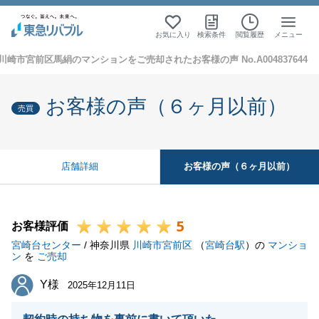
お気に入り
検索条件
閲覧履歴
メニュー
川崎市宮前区馬絹のマンションをご売却されたお客様の声 No.A004837644
お客様の声（６ヶ月以前）
売買
お客様の声（６ヶ月以前）
店舗詳細
5
お客様評価
宮崎台センター
/ 神奈川県
川崎市宮前区
（
宮崎台駅
）の
マンショ
ン
を
ご売却
Y様
Y様
2025年12月11日