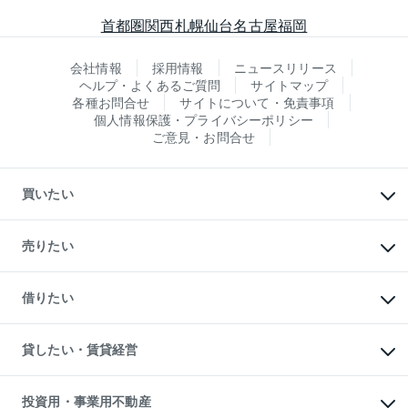
首都圏
関西
札幌
仙台
名古屋
福岡
会社情報
採用情報
ニュースリリース
ヘルプ・よくあるご質問
サイトマップ
各種お問合せ
サイトについて・免責事項
個人情報保護・プライバシーポリシー
ご意見・お問合せ
買いたい
マンションの購入
新築・分譲マンションの購入
売りたい
中古マンションの購入
一戸建ての購入
マンションの売却・査定
新築一戸建ての購入
一戸建ての売却・査定
借りたい
中古一戸建ての購入
土地の売却・査定
土地の購入
スピードAI査定
不動産購入の流れ
物件を借りる
不動産売却について
注目キーワード物件特集
オフィス・店舗の賃貸
貸したい・賃貸経営
不動産査定について
購入ガイド
借りるときの流れ
売却サービス
借りるガイド
不動産売却の流れ
無料賃料査定
多言語対応
不動産買換えの流れ
マンション賃料データ
投資用・事業用不動産